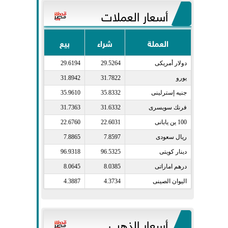
أسعار العملات
العملة
شراء
بيع
دولار أمريكى​
29.5264
29.6194
يورو​
31.7822
31.8942
جنيه إسترلينى​
35.8332
35.9610
فرنك سويسرى​
31.6332
31.7363
100 ين يابانى​
22.6031
22.6760
ريال سعودى​
7.8597
7.8865
دينار كويتى​
96.5325
96.9318
درهم اماراتى​
8.0385
8.0645
اليوان الصينى​
4.3734
4.3887
أسعار الذهب