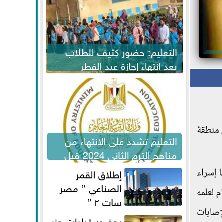
التعليم: حضور كثيف للطلاب
بعد انتهاء إجازة عيد الفطر
لاستكمال المناهج
واطنة في منطقة
التعليم تشدد على الانتهاء من
مناهج الترم الثاني 2024 قبل
الامتحانات
إطلاق القمر
ا إسراء
الصناعي ” مصر
 لعلمه
سات ٢ ”
إصابات
بحضور قيادات حزب