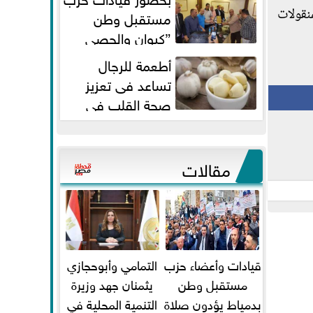
نقولات
مستقبل وطن
”كيوان والحصي
والتمامي وابوحجازي وعيسي” أمانه
أطعمة للرجال
كفر...
تساعد فى تعزيز
صحة القلب فى
سن الأربعين
مقالات
قيادات وأعضاء حزب
التمامي وأبوحجازي
مستقبل وطن
يثمنان جهد وزيرة
بدمياط يؤدون صلاة
التنمية المحلية في