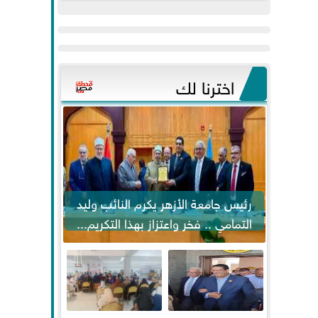
عيد
مواكبة خطوات
الفطر..ويحتشدون
الرئيس السيسي...
وسط آلاف...
اخترنا لك
رئيس جامعة الأزهر يكرم النائب وليد
التمامي .. فخر واعتزاز بهذا التكريم...