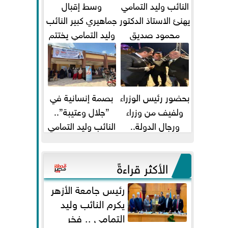
النائب وليد التمامي
وسط إقبال
يهنئ الاستاذ الدكتور
جماهيري كبير النائب
محمود صديق
وليد التمامي يختتم
تكليفة قائم باعمال
أضخم قافلة طبية
...
مجانية...
بحضور رئيس الوزراء
بصمة إنسانية في
ولفيف من وزراء
”جلال وعتيبة”..
ورجال الدولة..
النائب وليد التمامي
النائبان وليد التمامي
والبروفيسور جمال
ومحمد...
شيحة يداويان...
الأكثر قراءةً
رئيس جامعة الأزهر
يكرم النائب وليد
التمامي .. فخر