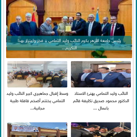
رئيس جامعة الأزهر يكرم النائب وليد التمامي .. فخر واعتزاز بهذا
التكريم...
النائب وليد التمامي يهنئ الاستاذ
وسط إقبال جماهيري كبير النائب وليد
الدكتور محمود صديق تكليفة قائم
التمامي يختتم أضخم قافلة طبية
باعمال ...
مجانية...