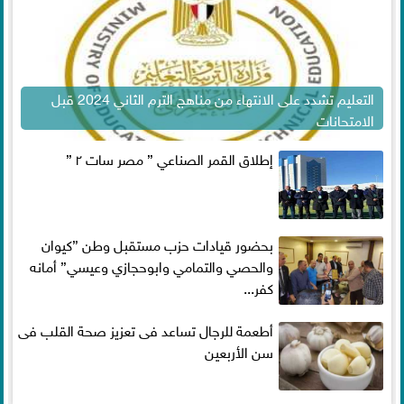
التعليم تشدد على الانتهاء من مناهج الترم الثاني 2024 قبل
الامتحانات
إطلاق القمر الصناعي ” مصر سات ٢ ”
بحضور قيادات حزب مستقبل وطن ”كيوان
والحصي والتمامي وابوحجازي وعيسي” أمانه
كفر...
أطعمة للرجال تساعد فى تعزيز صحة القلب فى
سن الأربعين