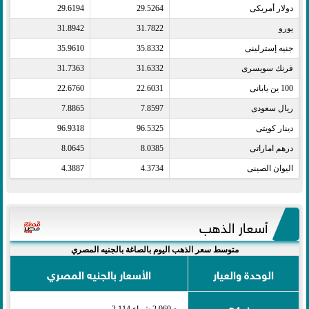
دولار أمريكى​
29.5264
29.6194
يورو​
31.7822
31.8942
جنيه إسترلينى​
35.8332
35.9610
فرنك سويسرى​
31.6332
31.7363
100 ين يابانى​
22.6031
22.6760
ريال سعودى​
7.8597
7.8865
دينار كويتى​
96.5325
96.9318
درهم اماراتى​
8.0385
8.0645
اليوان الصينى​
4.3734
4.3887
أسعار الذهب
متوسط سعر الذهب اليوم بالصاغة بالجنيه المصري
الوحدة والعيار
الأسعار بالجنيه المصري