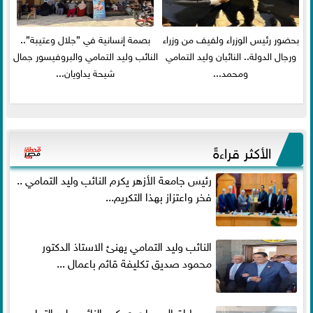
بحضور رئيس الوزراء ولفيف من وزراء
بصمة إنسانية في ”جلال وعتيبة”..
ورجال الدولة.. النائبان وليد التمامي
النائب وليد التمامي والبروفيسور جمال
ومحمد...
شيحة يداويان...
الأكثر قراءةً
رئيس جامعة الأزهر يكرم النائب وليد التمامي ..
فخر واعتزاز بهذا التكريم...
النائب وليد التمامي يهنئ الاستاذ الدكتور
محمود صديق تكليفة قائم باعمال ...
وسط إقبال جماهيري كبير النائب وليد التمامي