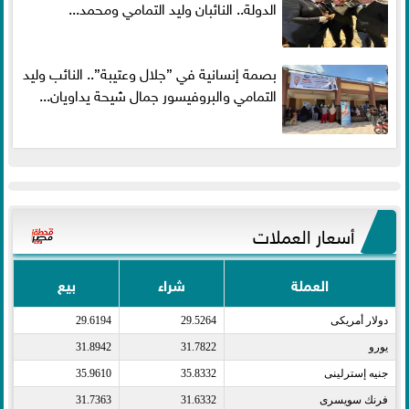
الدولة.. النائبان وليد التمامي ومحمد...
بصمة إنسانية في ”جلال وعتيبة”.. النائب وليد
التمامي والبروفيسور جمال شيحة يداويان...
أسعار العملات
العملة
شراء
بيع
دولار أمريكى​
29.5264
29.6194
يورو​
31.7822
31.8942
جنيه إسترلينى​
35.8332
35.9610
فرنك سويسرى​
31.6332
31.7363