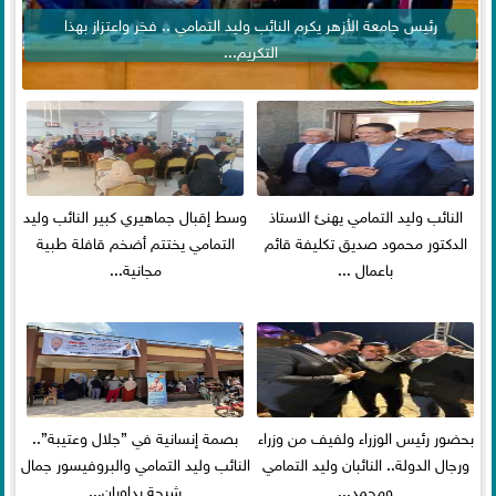
رئيس جامعة الأزهر يكرم النائب وليد التمامي .. فخر واعتزاز بهذا
التكريم...
النائب وليد التمامي يهنئ الاستاذ
وسط إقبال جماهيري كبير النائب وليد
الدكتور محمود صديق تكليفة قائم
التمامي يختتم أضخم قافلة طبية
باعمال ...
مجانية...
بحضور رئيس الوزراء ولفيف من وزراء
بصمة إنسانية في ”جلال وعتيبة”..
ورجال الدولة.. النائبان وليد التمامي
النائب وليد التمامي والبروفيسور جمال
ومحمد...
شيحة يداويان...