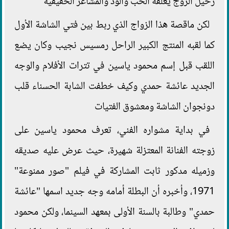
رحيل الزوج يغلفه الحب والود والمشاعر الحقيقية
لكن ماقصة هذا الزواج الذي ربط بين فتي الشاشة الأول
كما لقبه المنتج الكبير الراحل رمسيس نجيب وكان يضع
اللقب قبل إسم محمود ياسين في تترات الأفلام والوجه
الجديد عائشة حمدي وكيف خطفت الشابة الحسناء قلب
دونجوان الشاشة ومعشوق الفتيات
في بداية مشواره الفني، تعرف محمود ياسين على
زوجته الفنانة المعتزلة شهيرة، حيث عرض عليه صديقه
وزميله مدكور ثابت المشاركة في فيلم "صور ممنوعة"
1971، وأخبره أن البطلة أمامه وجه جديد اسمها "عائشة
حمدي" وطالبة بالسنة الأولى بمعهد السينما، ولكن محمود