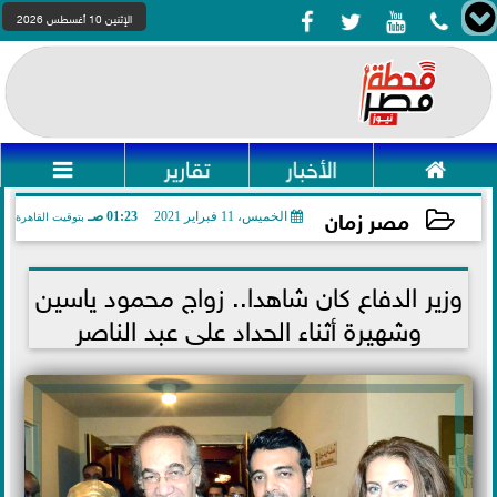




الإثنين 10 أغسطس 2026

الأخبار
تقارير

مصر زمان
الخميس، 11 فبراير 2021
01:23 صـ
بتوقيت القاهرة
2021-02-11 01:23:14
وزير الدفاع كان شاهدا.. زواج محمود ياسين
وشهيرة أثناء الحداد على عبد الناصر