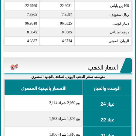
100 ين يابانى​
22.6031
22.6760
ريال سعودى​
7.8597
7.8865
دينار كويتى​
96.5325
96.9318
درهم اماراتى​
8.0385
8.0645
اليوان الصينى​
4.3734
4.3887
أسعار الذهب
متوسط سعر الذهب اليوم بالصاغة بالجنيه المصري
الوحدة والعيار
الأسعار بالجنيه المصري
عيار 24
بيع 2,069 شراء 2,114
عيار 22
بيع 1,896 شراء 1,938
عيار 21
بيع 1,810 شراء 1,850