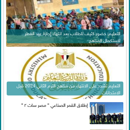
التعليم: حضور كثيف للطلاب بعد انتهاء إجازة عيد الفطر
لاستكمال المناهج
التعليم تشدد على الانتهاء من مناهج الترم الثاني 2024 قبل
الامتحانات
إطلاق القمر الصناعي ” مصر سات ٢ ”