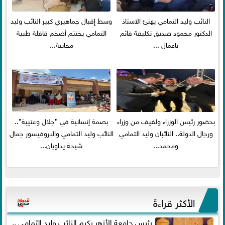
النائب وليد التمامي يهنئ الاستاذ
وسط إقبال جماهيري كبير النائب وليد
الدكتور محمود صديق تكليفة قائم
التمامي يختتم أضخم قافلة طبية
باعمال ...
مجانية...
بحضور رئيس الوزراء ولفيف من وزراء
بصمة إنسانية في ”جلال وعتيبة”..
ورجال الدولة.. النائبان وليد التمامي
النائب وليد التمامي والبروفيسور جمال
ومحمد...
شيحة يداويان...
الأكثر قراءةً
رئيس جامعة الأزهر يكرم النائب وليد التمامي ..