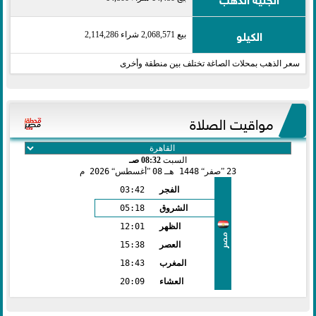
الكيلو
بيع 2,068,571 شراء 2,114,286
سعر الذهب بمحلات الصاغة تختلف بين منطقة وأخرى
مواقيت الصلاة
السبت
08:32 صـ
23
صفر
1448 هـ
08
أغسطس
2026 م
الفجر
03:42
الشروق
05:18
الظهر
12:01
مصر
العصر
15:38
المغرب
18:43
العشاء
20:09