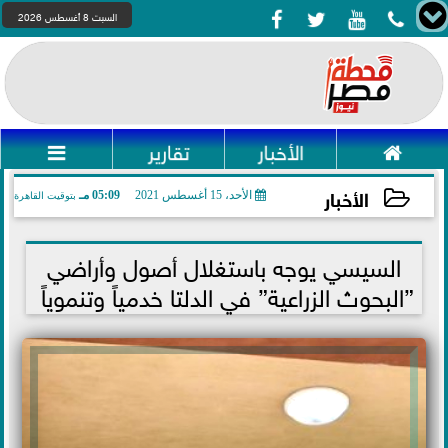




السبت 8 أغسطس 2026

الأخبار
تقارير

الأخبار
الأحد، 15 أغسطس 2021
05:09 مـ
بتوقيت القاهرة
2021-08-15 17:09:54
السيسي يوجه باستغلال أصول وأراضي
”البحوث الزراعية” في الدلتا خدمياً وتنموياً