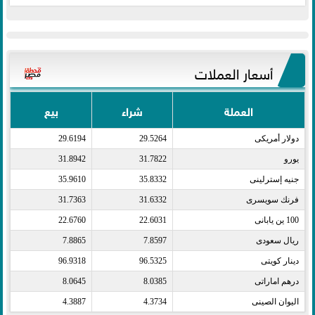
أسعار العملات
العملة
شراء
بيع
دولار أمريكى​
29.5264
29.6194
يورو​
31.7822
31.8942
جنيه إسترلينى​
35.8332
35.9610
فرنك سويسرى​
31.6332
31.7363
100 ين يابانى​
22.6031
22.6760
ريال سعودى​
7.8597
7.8865
دينار كويتى​
96.5325
96.9318
درهم اماراتى​
8.0385
8.0645
اليوان الصينى​
4.3734
4.3887