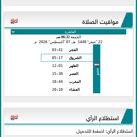
مواقيت الصلاة
الجمعة
06:32 صـ
22
صفر
1448 هـ
07
أغسطس
2026 م
الفجر
03:41
الشروق
05:17
الظهر
12:01
مصر
العصر
15:38
المغرب
18:44
العشاء
20:10
استطلاع الرأي
استطلاع الرأي: اضغط للتحميل