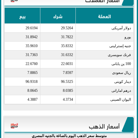
العملة
شراء
بيع
دولار أمريكى​
29.5264
29.6194
يورو​
31.7822
31.8942
جنيه إسترلينى​
35.8332
35.9610
فرنك سويسرى​
31.6332
31.7363
100 ين يابانى​
22.6031
22.6760
ريال سعودى​
7.8597
7.8865
دينار كويتى​
96.5325
96.9318
درهم اماراتى​
8.0385
8.0645
اليوان الصينى​
4.3734
4.3887
أسعار الذهب
متوسط سعر الذهب اليوم بالصاغة بالجنيه المصري