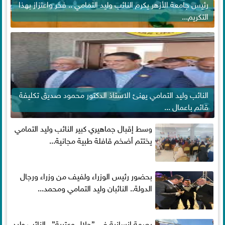
رئيس جامعة الأزهر يكرم النائب وليد التمامي .. فخر واعتزاز بهذا
التكريم...
النائب وليد التمامي يهنئ الاستاذ الدكتور محمود صديق تكليفة
قائم باعمال ...
وسط إقبال جماهيري كبير النائب وليد التمامي
يختتم أضخم قافلة طبية مجانية...
بحضور رئيس الوزراء ولفيف من وزراء ورجال
الدولة.. النائبان وليد التمامي ومحمد...
بصمة إنسانية في ”جلال وعتيبة”.. النائب وليد