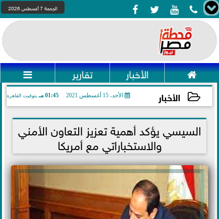




الجمعة 7 أغسطس 2026

الأخبار
تقارير

الأخبار
الأحد، 15 أغسطس 2021
01:45 مـ
بتوقيت القاهرة
2021-08-15 13:45:42
السيسي يؤكد أهمية تعزيز التعاون الأمني
والاستخباراتي مع أمريكا