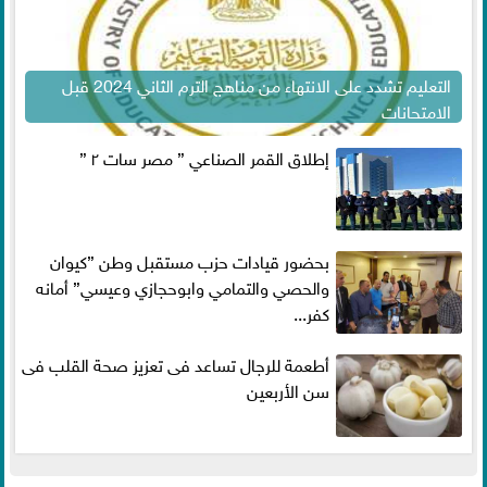
التعليم تشدد على الانتهاء من مناهج الترم الثاني 2024 قبل
الامتحانات
إطلاق القمر الصناعي ” مصر سات ٢ ”
بحضور قيادات حزب مستقبل وطن ”كيوان
والحصي والتمامي وابوحجازي وعيسي” أمانه
كفر...
أطعمة للرجال تساعد فى تعزيز صحة القلب فى
سن الأربعين