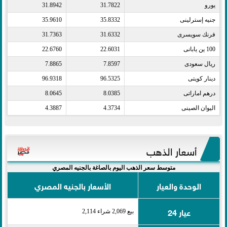
يورو​
31.7822
31.8942
جنيه إسترلينى​
35.8332
35.9610
فرنك سويسرى​
31.6332
31.7363
100 ين يابانى​
22.6031
22.6760
ريال سعودى​
7.8597
7.8865
دينار كويتى​
96.5325
96.9318
درهم اماراتى​
8.0385
8.0645
اليوان الصينى​
4.3734
4.3887
أسعار الذهب
متوسط سعر الذهب اليوم بالصاغة بالجنيه المصري
الوحدة والعيار
الأسعار بالجنيه المصري
عيار 24
بيع 2,069 شراء 2,114