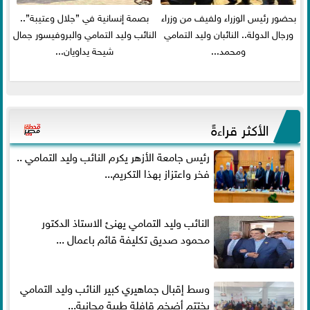
بحضور رئيس الوزراء ولفيف من وزراء
بصمة إنسانية في ”جلال وعتيبة”..
ورجال الدولة.. النائبان وليد التمامي
النائب وليد التمامي والبروفيسور جمال
ومحمد...
شيحة يداويان...
الأكثر قراءةً
رئيس جامعة الأزهر يكرم النائب وليد التمامي ..
فخر واعتزاز بهذا التكريم...
النائب وليد التمامي يهنئ الاستاذ الدكتور
محمود صديق تكليفة قائم باعمال ...
وسط إقبال جماهيري كبير النائب وليد التمامي
يختتم أضخم قافلة طبية مجانية...