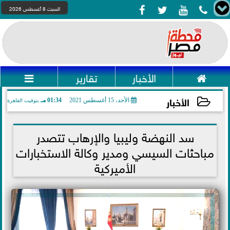




السبت 8 أغسطس 2026

الأخبار
تقارير

الأخبار
الأحد، 15 أغسطس 2021
01:34 مـ
بتوقيت القاهرة
2021-08-15 13:34:06
سد النهضة وليبيا والإرهاب تتصدر
مباحثات السيسي ومدير وكالة الاستخبارات
الأميركية