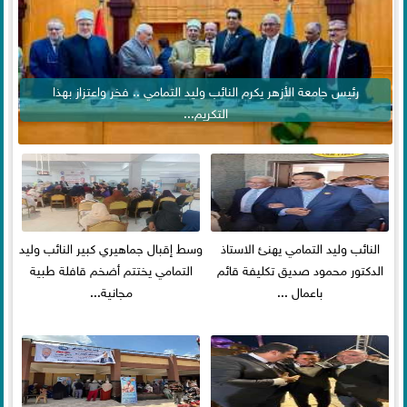
رئيس جامعة الأزهر يكرم النائب وليد التمامي .. فخر واعتزاز بهذا
التكريم...
النائب وليد التمامي يهنئ الاستاذ
وسط إقبال جماهيري كبير النائب وليد
الدكتور محمود صديق تكليفة قائم
التمامي يختتم أضخم قافلة طبية
باعمال ...
مجانية...