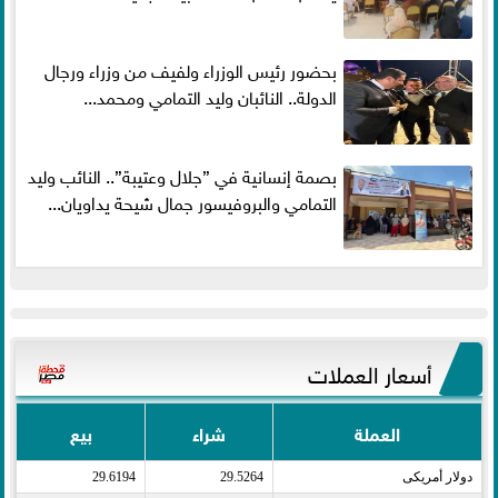
بحضور رئيس الوزراء ولفيف من وزراء ورجال
الدولة.. النائبان وليد التمامي ومحمد...
بصمة إنسانية في ”جلال وعتيبة”.. النائب وليد
التمامي والبروفيسور جمال شيحة يداويان...
أسعار العملات
العملة
شراء
بيع
دولار أمريكى​
29.5264
29.6194