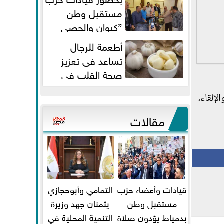
مستقبل وطن
”كيوان والحصي
والتمامي وابوحجازي وعيسي” أمانه
أطعمة للرجال
كفر...
تساعد فى تعزيز
صحة القلب فى
سن الأربعين
إلقاء،
مقالات
قيادات وأعضاء حزب
التمامي وأبوحجازي
مستقبل وطن
يثمنان جهد وزيرة
بدمياط يؤدون صلاة
التنمية المحلية في