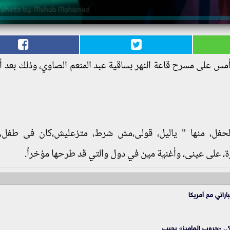
اء أمس على مسرح قاعة النهر بساقية عبد المنعم الصاوي، وذلك بعد 
الحفل، منها " ياليل، قولى،مش شرط، متزعليش،كان فى طفل،
، على عينى، وأغنية مين في دول والتي قد طرحها مؤخراً.
راتي مع أمريكا
.. «جروب الماميز» يجيب