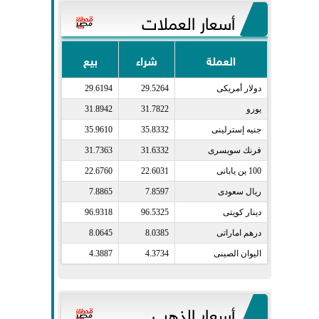
أسعار العملات
العملة
شراء
بيع
دولار أمريكى​
29.5264
29.6194
يورو​
31.7822
31.8942
جنيه إسترلينى​
35.8332
35.9610
فرنك سويسرى​
31.6332
31.7363
100 ين يابانى​
22.6031
22.6760
ريال سعودى​
7.8597
7.8865
دينار كويتى​
96.5325
96.9318
درهم اماراتى​
8.0385
8.0645
اليوان الصينى​
4.3734
4.3887
أسعار الذهب