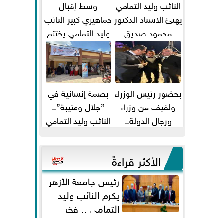
النائب وليد التمامي
وسط إقبال
يهنئ الاستاذ الدكتور
جماهيري كبير النائب
محمود صديق
وليد التمامي يختتم
تكليفة قائم باعمال
أضخم قافلة طبية
...
مجانية...
بحضور رئيس الوزراء
بصمة إنسانية في
ولفيف من وزراء
”جلال وعتيبة”..
ورجال الدولة..
النائب وليد التمامي
النائبان وليد التمامي
والبروفيسور جمال
ومحمد...
شيحة يداويان...
الأكثر قراءةً
رئيس جامعة الأزهر
يكرم النائب وليد
التمامي .. فخر