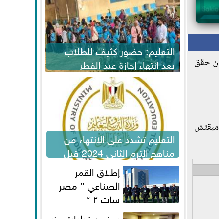
التعليم: حضور كثيف للطلاب
أن حقق
بعد انتهاء إجازة عيد الفطر
لاستكمال المناهج
مبقتش
التعليم تشدد على الانتهاء من
مناهج الترم الثاني 2024 قبل
الامتحانات
إطلاق القمر
الصناعي ” مصر
سات ٢ ”
بحضور قيادات حزب