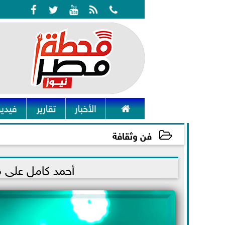






الأخبار
تقارير
فيديو
فن وثقافة
2021-08-15 13:43:31
أحمد كامل على م