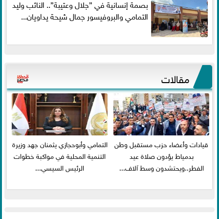
بصمة إنسانية في ”جلال وعتيبة”.. النائب وليد
التمامي والبروفيسور جمال شيحة يداويان...
مقالات
قيادات وأعضاء حزب مستقبل وطن
التمامي وأبوحجازي يثمنان جهد وزيرة
بدمياط يؤدون صلاة عيد
التنمية المحلية في مواكبة خطوات
الفطر..ويحتشدون وسط آلاف...
الرئيس السيسي...