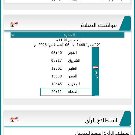
مواقيت الصلاة
الخميس
11:20 مـ
21
صفر
1448 هـ
06
أغسطس
2026 م
الفجر
03:40
الشروق
05:17
الظهر
12:01
مصر
العصر
15:38
المغرب
18:45
العشاء
20:11
استطلاع الرأي
استطلاع الرأي: اضغط للتحميل