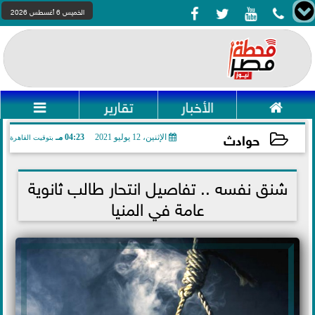




الخميس 6 أغسطس 2026

الأخبار
تقارير

حوادث
الإثنين، 12 يوليو 2021
04:23 مـ
بتوقيت القاهرة
2021-07-12 16:23:22
شنق نفسه .. تفاصيل انتحار طالب ثانوية
عامة في المنيا