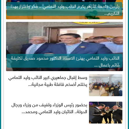
رئيس جامعة الأزهر يكرم النائب وليد التمامي .. فخر واعتزاز بهذا
التكريم...
النائب وليد التمامي يهنئ الاستاذ الدكتور محمود صديق تكليفة
قائم باعمال ...
وسط إقبال جماهيري كبير النائب وليد التمامي
يختتم أضخم قافلة طبية مجانية...
بحضور رئيس الوزراء ولفيف من وزراء ورجال
الدولة.. النائبان وليد التمامي ومحمد...