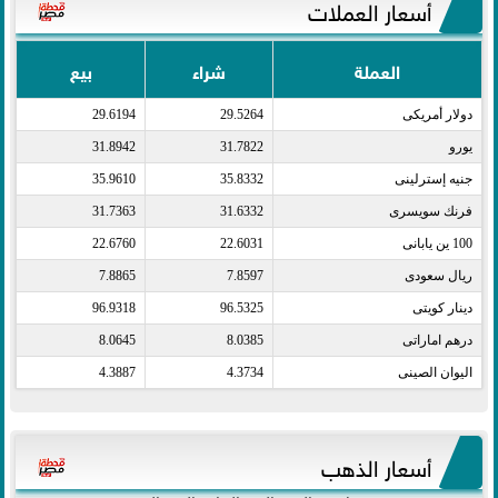
أسعار العملات
العملة
شراء
بيع
دولار أمريكى​
29.5264
29.6194
يورو​
31.7822
31.8942
جنيه إسترلينى​
35.8332
35.9610
فرنك سويسرى​
31.6332
31.7363
100 ين يابانى​
22.6031
22.6760
ريال سعودى​
7.8597
7.8865
دينار كويتى​
96.5325
96.9318
درهم اماراتى​
8.0385
8.0645
اليوان الصينى​
4.3734
4.3887
أسعار الذهب