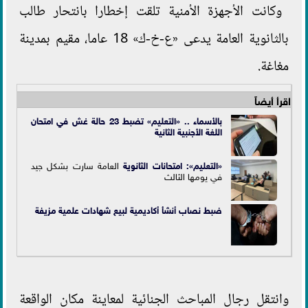
وكانت الأجهزة الأمنية تلقت إخطارا بانتحار طالب
بالثانوية العامة يدعى «ع-خ-ك» 18 عاما، مقيم بمدينة
مغاغة.
اقرأ أيضاً
بالأسماء .. «التعليم» تضبط 23 حالة غش في امتحان
اللغة الأجنبية الثانية
«التعليم»:
امتحانات الثانوية
العامة سارت بشكل جيد
في يومها الثالث
ضبط نصاب أنشأ أكاديمية لبيع شهادات علمية مزيفة
وانتقل رجال المباحث الجنائية لمعاينة مكان الواقعة