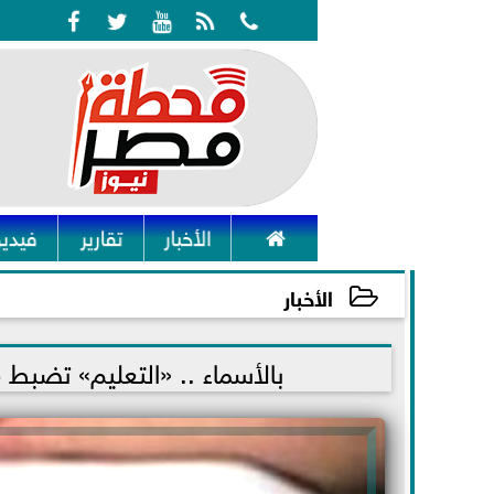






الأخبار
تقارير
فيديو
الأخبار
2021-07-12 15:20:35
بالأسماء .. «التعليم» تضبط 23 حالة غش في امتحان اللغة الأجنبية الثانية