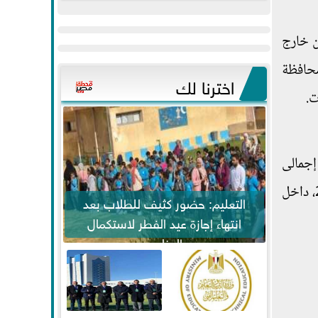
عيد
مواكبة خطوات
الفطر..ويحتشدون
الرئيس السيسي...
ن خارج
وسط آلاف...
محافظة
اخترنا لك
ت.
 من إجمالى
393 ألف و883 طالب وطالبة، وذلك في اليوم الثالث من امتحانات الثانوية العامة للعام الدراسى الحالي 2020/2021، داخل
التعليم: حضور كثيف للطلاب بعد
انتهاء إجازة عيد الفطر لاستكمال
المناهج