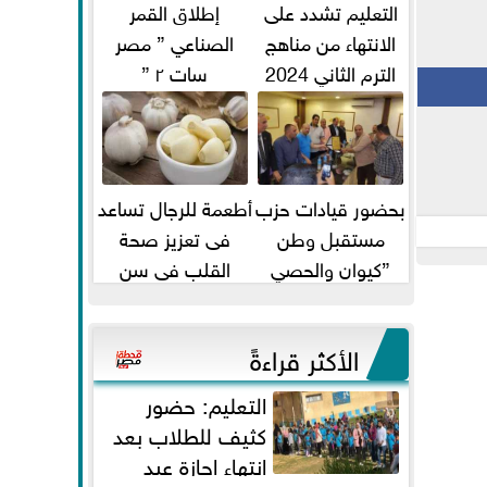
التعليم تشدد على
إطلاق القمر
الانتهاء من مناهج
الصناعي ” مصر
الترم الثاني 2024
سات ٢ ”
قبل الامتحانات
بحضور قيادات حزب
أطعمة للرجال تساعد
مستقبل وطن
فى تعزيز صحة
”كيوان والحصي
القلب فى سن
والتمامي وابوحجازي
الأربعين
وعيسي” أمانه كفر...
الأكثر قراءةً
التعليم: حضور
كثيف للطلاب بعد
انتهاء إجازة عيد