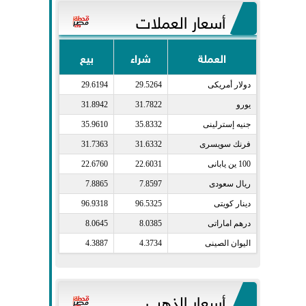
أسعار العملات
العملة
شراء
بيع
دولار أمريكى​
29.5264
29.6194
يورو​
31.7822
31.8942
جنيه إسترلينى​
35.8332
35.9610
فرنك سويسرى​
31.6332
31.7363
100 ين يابانى​
22.6031
22.6760
ريال سعودى​
7.8597
7.8865
دينار كويتى​
96.5325
96.9318
درهم اماراتى​
8.0385
8.0645
اليوان الصينى​
4.3734
4.3887
أسعار الذهب