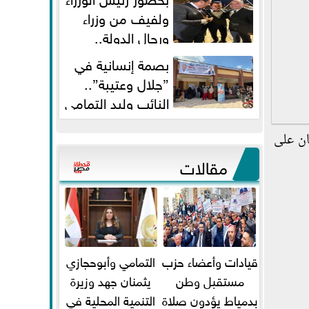
ولفيف من وزراء
ورجال الدولة..
النائبان وليد التمامي ومحمد...
بصمة إنسانية في
”جلال وعتيبة”..
النائب وليد التمامي
والبروفيسور جمال شيحة يداويان...
ان على
مقالات
قيادات وأعضاء حزب
التمامي وأبوحجازي
مستقبل وطن
يثمنان جهد وزيرة
بدمياط يؤدون صلاة
التنمية المحلية في