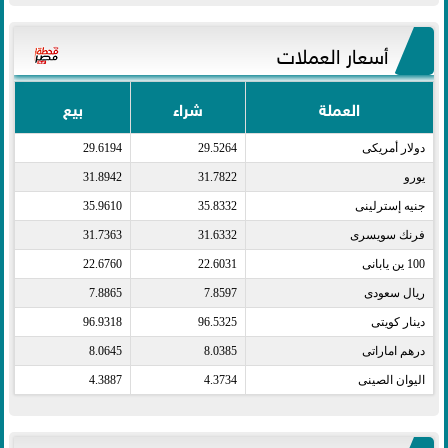
أسعار العملات
العملة
شراء
بيع
دولار أمريكى​
29.5264
29.6194
يورو​
31.7822
31.8942
جنيه إسترلينى​
35.8332
35.9610
فرنك سويسرى​
31.6332
31.7363
100 ين يابانى​
22.6031
22.6760
ريال سعودى​
7.8597
7.8865
دينار كويتى​
96.5325
96.9318
درهم اماراتى​
8.0385
8.0645
اليوان الصينى​
4.3734
4.3887