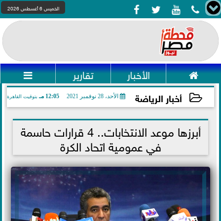




الخميس 6 أغسطس 2026

الأخبار
تقارير

أخبار الرياضة
الأحد، 28 نوفمبر 2021
12:05 مـ
بتوقيت القاهرة
2021-11-28 12:05:06
أبرزها موعد الانتخابات.. 4 قرارات حاسمة
في عمومية اتحاد الكرة