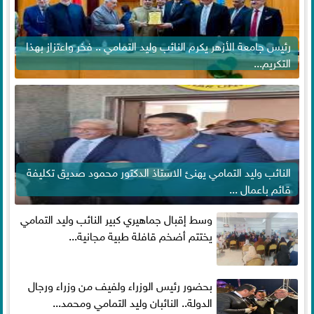
رئيس جامعة الأزهر يكرم النائب وليد التمامي .. فخر واعتزاز بهذا
التكريم...
النائب وليد التمامي يهنئ الاستاذ الدكتور محمود صديق تكليفة
قائم باعمال ...
وسط إقبال جماهيري كبير النائب وليد التمامي
يختتم أضخم قافلة طبية مجانية...
بحضور رئيس الوزراء ولفيف من وزراء ورجال
الدولة.. النائبان وليد التمامي ومحمد...