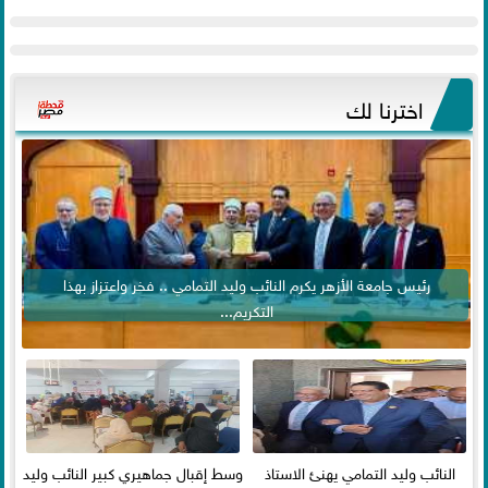
اخترنا لك
رئيس جامعة الأزهر يكرم النائب وليد التمامي .. فخر واعتزاز بهذا
التكريم...
النائب وليد التمامي يهنئ الاستاذ
وسط إقبال جماهيري كبير النائب وليد