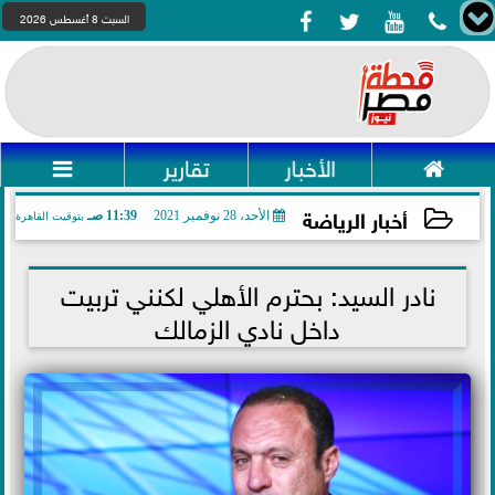




السبت 8 أغسطس 2026

الأخبار
تقارير

أخبار الرياضة
الأحد، 28 نوفمبر 2021
11:39 صـ
بتوقيت القاهرة
2021-11-28 11:39:13
نادر السيد: بحترم الأهلي لكنني تربيت
داخل نادي الزمالك