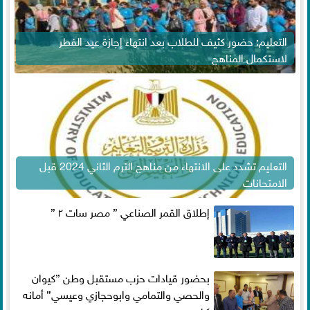
التعليم: حضور كثيف للطلاب بعد انتهاء إجازة عيد الفطر
لاستكمال المناهج
التعليم تشدد على الانتهاء من مناهج الترم الثاني 2024 قبل
الامتحانات
إطلاق القمر الصناعي ” مصر سات ٢ ”
بحضور قيادات حزب مستقبل وطن ”كيوان
والحصي والتمامي وابوحجازي وعيسي” أمانه
كفر...