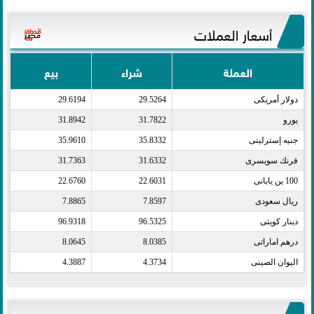
أسعار العملات
العملة
شراء
بيع
دولار أمريكى​
29.5264
29.6194
يورو​
31.7822
31.8942
جنيه إسترلينى​
35.8332
35.9610
فرنك سويسرى​
31.6332
31.7363
100 ين يابانى​
22.6031
22.6760
ريال سعودى​
7.8597
7.8865
دينار كويتى​
96.5325
96.9318
درهم اماراتى​
8.0385
8.0645
اليوان الصينى​
4.3734
4.3887