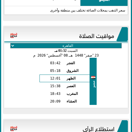
سعر الذهب بمحلات الصاغة تختلف بين منطقة وأخرى
مواقيت الصلاة
السبت
01:32 مـ
23
صفر
1448 هـ
08
أغسطس
2026 م
الفجر
03:42
الشروق
05:18
الظهر
12:01
مصر
العصر
15:38
المغرب
18:43
العشاء
20:09
استطلاع الرأي