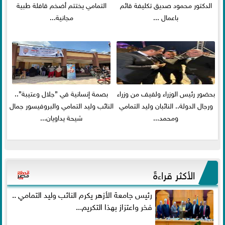
الدكتور محمود صديق تكليفة قائم
التمامي يختتم أضخم قافلة طبية
باعمال ...
مجانية...
بحضور رئيس الوزراء ولفيف من وزراء
بصمة إنسانية في ”جلال وعتيبة”..
ورجال الدولة.. النائبان وليد التمامي
النائب وليد التمامي والبروفيسور جمال
ومحمد...
شيحة يداويان...
الأكثر قراءةً
رئيس جامعة الأزهر يكرم النائب وليد التمامي ..
فخر واعتزاز بهذا التكريم...