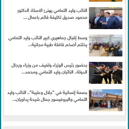
النائب وليد التمامي يهنئ الاستاذ الدكتور
محمود صديق تكليفة قائم باعمال ...
وسط إقبال جماهيري كبير النائب وليد التمامي
يختتم أضخم قافلة طبية مجانية...
بحضور رئيس الوزراء ولفيف من وزراء ورجال
الدولة.. النائبان وليد التمامي ومحمد...
بصمة إنسانية في ”جلال وعتيبة”.. النائب وليد
التمامي والبروفيسور جمال شيحة يداويان...