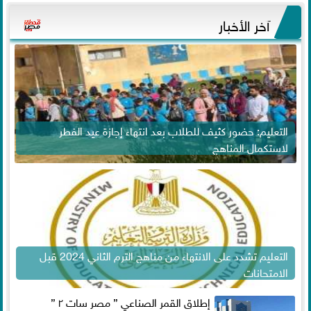
آخر الأخبار
التعليم: حضور كثيف للطلاب بعد انتهاء إجازة عيد الفطر
لاستكمال المناهج
التعليم تشدد على الانتهاء من مناهج الترم الثاني 2024 قبل
الامتحانات
إطلاق القمر الصناعي ” مصر سات ٢ ”