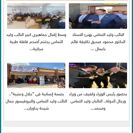
النائب وليد التمامي يهنئ الاستاذ
وسط إقبال جماهيري كبير النائب وليد
الدكتور محمود صديق تكليفة قائم
التمامي يختتم أضخم قافلة طبية
باعمال ...
مجانية...
بحضور رئيس الوزراء ولفيف من وزراء
بصمة إنسانية في ”جلال وعتيبة”..
ورجال الدولة.. النائبان وليد التمامي
النائب وليد التمامي والبروفيسور جمال
ومحمد...
شيحة يداويان...