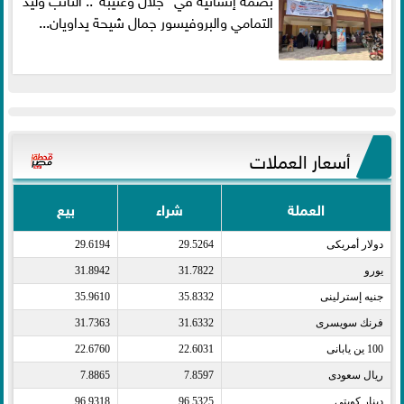
التمامي والبروفيسور جمال شيحة يداويان...
أسعار العملات
العملة
شراء
بيع
دولار أمريكى​
29.5264
29.6194
يورو​
31.7822
31.8942
جنيه إسترلينى​
35.8332
35.9610
فرنك سويسرى​
31.6332
31.7363
100 ين يابانى​
22.6031
22.6760
ريال سعودى​
7.8597
7.8865
دينار كويتى​
96.5325
96.9318