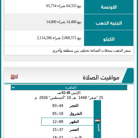
الاونصة
بيع 64,333 شراء 65,754
الجنيه الذهب
بيع 14,480 شراء 14,800
الكيلو
بيع 2,068,571 شراء 2,114,286
سعر الذهب بمحلات الصاغة تختلف بين منطقة وأخرى
مواقيت الصلاة
الإثنين
02:40 مـ
25
صفر
1448 هـ
10
أغسطس
2026 م
الفجر
03:44
الشروق
05:19
الظهر
12:00
مصر
العصر
15:37
المغرب
18:42