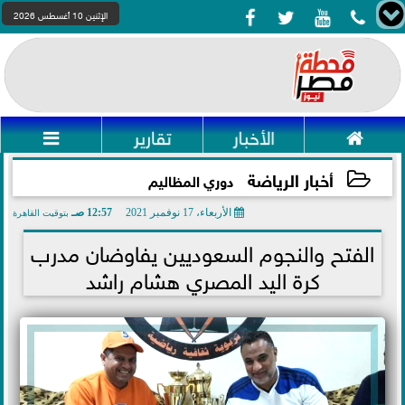




الإثنين 10 أغسطس 2026

الأخبار
تقارير

أخبار الرياضة
دوري المظاليم
الأربعاء، 17 نوفمبر 2021
12:57 صـ
بتوقيت القاهرة
2021-11-17 00:57:37
الفتح والنجوم السعوديين يفاوضان مدرب
كرة اليد المصري هشام راشد