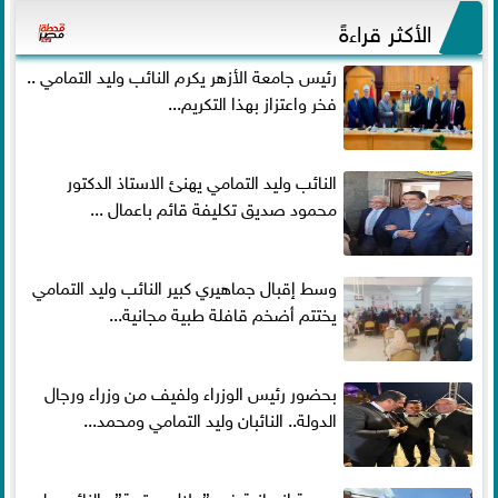
الأكثر قراءةً
رئيس جامعة الأزهر يكرم النائب وليد التمامي ..
فخر واعتزاز بهذا التكريم...
النائب وليد التمامي يهنئ الاستاذ الدكتور
محمود صديق تكليفة قائم باعمال ...
وسط إقبال جماهيري كبير النائب وليد التمامي
يختتم أضخم قافلة طبية مجانية...
بحضور رئيس الوزراء ولفيف من وزراء ورجال
الدولة.. النائبان وليد التمامي ومحمد...
بصمة إنسانية في ”جلال وعتيبة”.. النائب وليد