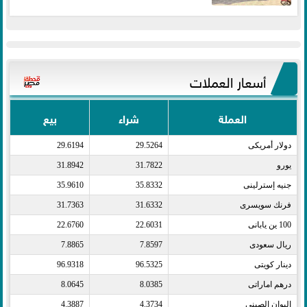
أسعار العملات
العملة
شراء
بيع
دولار أمريكى​
29.5264
29.6194
يورو​
31.7822
31.8942
جنيه إسترلينى​
35.8332
35.9610
فرنك سويسرى​
31.6332
31.7363
100 ين يابانى​
22.6031
22.6760
ريال سعودى​
7.8597
7.8865
دينار كويتى​
96.5325
96.9318
درهم اماراتى​
8.0385
8.0645
اليوان الصينى​
4.3734
4.3887