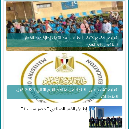
التعليم: حضور كثيف للطلاب بعد انتهاء إجازة عيد الفطر
لاستكمال المناهج
التعليم تشدد على الانتهاء من مناهج الترم الثاني 2024 قبل
الامتحانات
إطلاق القمر الصناعي ” مصر سات ٢ ”