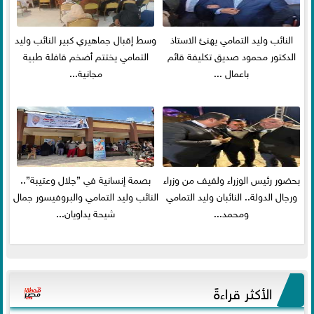
النائب وليد التمامي يهنئ الاستاذ
وسط إقبال جماهيري كبير النائب وليد
الدكتور محمود صديق تكليفة قائم
التمامي يختتم أضخم قافلة طبية
باعمال ...
مجانية...
بحضور رئيس الوزراء ولفيف من وزراء
بصمة إنسانية في ”جلال وعتيبة”..
ورجال الدولة.. النائبان وليد التمامي
النائب وليد التمامي والبروفيسور جمال
ومحمد...
شيحة يداويان...
الأكثر قراءةً