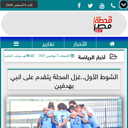




الأحد 9 أغسطس 2026

الأخبار
تقارير

أخبار الرياضة
الجمعة، 5 نوفمبر 2021
06:22 مـ
بتوقيت القاهرة
2021-11-05 18:22:46
الشوط الأول..غزل المحلة يتقدم على انبي
بهدفين