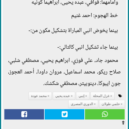
وامامهما: فوافي، عبده يحيى، ابراهيما كونيه
خط الهجوم: احمد غنيم
بينما يخوض انبي المباراة بتشكيل مكون من:-
بينما جاء تشكيل انبي كالتالي:-
محمود جاد، علي فوزي، ابراهيم يحيي، مصطفي شلبي،
صلاح ريكو، محمد اسماعيل، مروان داودا، أحمد العجوز،
جون ايبوكا، دينوبيتر، مصطفي شكشك.
غزل المحلة
إنبي
عبده يحيي
محمد عودة
حلمي طولان
الدوري المصري
⇧