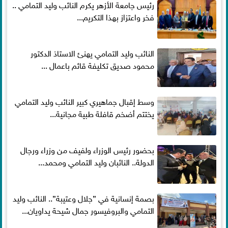
رئيس جامعة الأزهر يكرم النائب وليد التمامي ..
فخر واعتزاز بهذا التكريم...
النائب وليد التمامي يهنئ الاستاذ الدكتور
محمود صديق تكليفة قائم باعمال ...
وسط إقبال جماهيري كبير النائب وليد التمامي
يختتم أضخم قافلة طبية مجانية...
بحضور رئيس الوزراء ولفيف من وزراء ورجال
الدولة.. النائبان وليد التمامي ومحمد...
بصمة إنسانية في ”جلال وعتيبة”.. النائب وليد
التمامي والبروفيسور جمال شيحة يداويان...