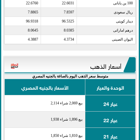
100 ين يابانى​
22.6031
22.6760
ريال سعودى​
7.8597
7.8865
دينار كويتى​
96.5325
96.9318
درهم اماراتى​
8.0385
8.0645
اليوان الصينى​
4.3734
4.3887
أسعار الذهب
متوسط سعر الذهب اليوم بالصاغة بالجنيه المصري
الوحدة والعيار
الأسعار بالجنيه المصري
عيار 24
بيع 2,069 شراء 2,114
عيار 22
بيع 1,896 شراء 1,938
عيار 21
بيع 1,810 شراء 1,850