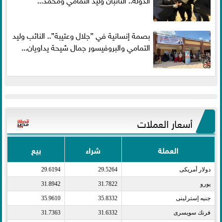
بصمة إنسانية في ”جلال وعتيبة”.. النائب وليد
التمامي والبروفيسور جمال شيحة يداويان...
أسعار العملات
العملة
شراء
بيع
دولار أمريكى​
29.5264
29.6194
يورو​
31.7822
31.8942
جنيه إسترلينى​
35.8332
35.9610
فرنك سويسرى​
31.6332
31.7363