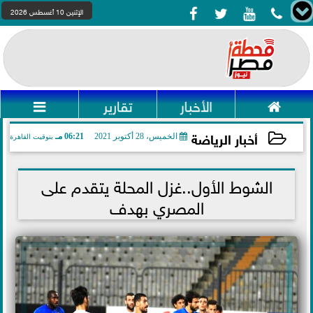




الإثنين 10 أغسطس 2026

الأخبار
تقارير

أخبار الرياضة
الخميس، 28 أكتوبر 2021
06:21 مـ
بتوقيت القاهرة
2021-10-28 18:21:07
الشوط الأول..غزل المحلة يتقدم على
المصري بهدف