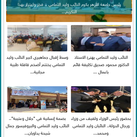
رئيس جامعة الأزهر يكرم النائب وليد التمامي .. فخر واعتزاز بهذا
التكريم...
النائب وليد التمامي يهنئ الاستاذ
وسط إقبال جماهيري كبير النائب وليد
الدكتور محمود صديق تكليفة قائم
التمامي يختتم أضخم قافلة طبية
باعمال ...
مجانية...
بحضور رئيس الوزراء ولفيف من وزراء
بصمة إنسانية في ”جلال وعتيبة”..
ورجال الدولة.. النائبان وليد التمامي
النائب وليد التمامي والبروفيسور جمال
ومحمد...
شيحة يداويان...