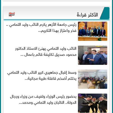
الأكثر قراءةً
رئيس جامعة الأزهر يكرم النائب وليد التمامي ..
فخر واعتزاز بهذا التكريم...
النائب وليد التمامي يهنئ الاستاذ الدكتور
محمود صديق تكليفة قائم باعمال ...
وسط إقبال جماهيري كبير النائب وليد التمامي
يختتم أضخم قافلة طبية مجانية...
بحضور رئيس الوزراء ولفيف من وزراء ورجال
الدولة.. النائبان وليد التمامي ومحمد...