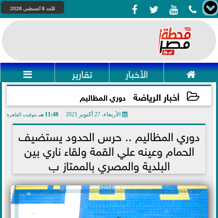




الأحد 9 أغسطس 2026

الأخبار
تقارير

أخبار الرياضة
دوري المظاليم
الأربعاء، 27 أكتوبر 2021
11:48 مـ
بتوقيت القاهرة
2021-10-27 23:48:28
دوري المظاليم .. حرس الحدود يستضيف
الحمام وعينه علي القمة ولقاء ناري بين
البلدية والمصري بالممتاز ب