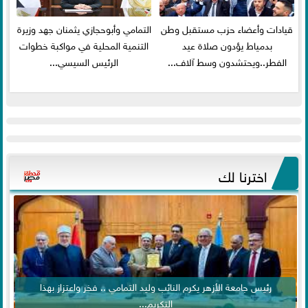
قيادات وأعضاء حزب مستقبل وطن
التمامي وأبوحجازي يثمنان جهد وزيرة
بدمياط يؤدون صلاة عيد
التنمية المحلية في مواكبة خطوات
الفطر..ويحتشدون وسط آلاف...
الرئيس السيسي...
اخترنا لك
رئيس جامعة الأزهر يكرم النائب وليد التمامي .. فخر واعتزاز بهذا
التكريم...