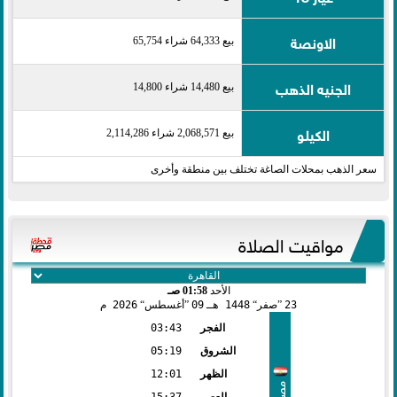
الاونصة
بيع 64,333 شراء 65,754
الجنيه الذهب
بيع 14,480 شراء 14,800
الكيلو
بيع 2,068,571 شراء 2,114,286
سعر الذهب بمحلات الصاغة تختلف بين منطقة وأخرى
مواقيت الصلاة
الأحد
01:58 صـ
23
صفر
1448 هـ
09
أغسطس
2026 م
الفجر
03:43
الشروق
05:19
الظهر
12:01
مصر