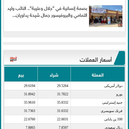
بصمة إنسانية في ”جلال وعتيبة”.. النائب وليد
التمامي والبروفيسور جمال شيحة يداويان...
أسعار العملات
العملة
شراء
بيع
دولار أمريكى​
29.5264
29.6194
يورو​
31.7822
31.8942
جنيه إسترلينى​
35.8332
35.9610
فرنك سويسرى​
31.6332
31.7363
100 ين يابانى​
22.6031
22.6760
ريال سعودى​
7.8597
7.8865