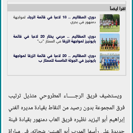
اقرأ أيضاً
دوري المظاليم .. 18 لاعبا في قائمة
الرجاء
لمواجهة
دمنهور في بحري
دوري المظاليم .. مرعي يختار 20 لاعبا في قائمة
بايونيرز لمواجهة
الزرقا
في الممتاز ”ب”
دوري المظاليم .. 20 لاعبا في قائمة الزرقا لمواجهة
بايونيرز في الجولة الخامسة للممتاز ب
ويستضيف فريق الرجــــــاء المطروحي متذيل ترتيب
فرق المجموعة بدون رصيد من النقاط بقيادة مديره الفني
إبراهيم أبو اليزيد نظيره فريق العاب دمنهور بقيادة فينة
جديدة علي رأسها المدرب أبو العينين شحاته، في مباراة