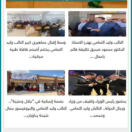
النائب وليد التمامي يهنئ الاستاذ
وسط إقبال جماهيري كبير النائب وليد
الدكتور محمود صديق تكليفة قائم
التمامي يختتم أضخم قافلة طبية
باعمال ...
مجانية...
بحضور رئيس الوزراء ولفيف من وزراء
بصمة إنسانية في ”جلال وعتيبة”..
ورجال الدولة.. النائبان وليد التمامي
النائب وليد التمامي والبروفيسور جمال
ومحمد...
شيحة يداويان...