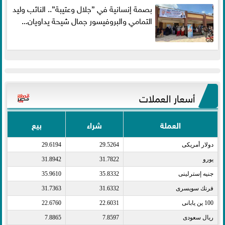
بصمة إنسانية في ”جلال وعتيبة”.. النائب وليد
التمامي والبروفيسور جمال شيحة يداويان...
أسعار العملات
العملة
شراء
بيع
دولار أمريكى​
29.5264
29.6194
يورو​
31.7822
31.8942
جنيه إسترلينى​
35.8332
35.9610
فرنك سويسرى​
31.6332
31.7363
100 ين يابانى​
22.6031
22.6760
ريال سعودى​
7.8597
7.8865