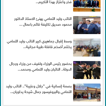
فخر واعتزاز بهذا التكريم...
النائب وليد التمامي يهنئ الاستاذ الدكتور
محمود صديق تكليفة قائم باعمال ...
وسط إقبال جماهيري كبير النائب وليد التمامي
يختتم أضخم قافلة طبية مجانية...
بحضور رئيس الوزراء ولفيف من وزراء ورجال
الدولة.. النائبان وليد التمامي ومحمد...
بصمة إنسانية في ”جلال وعتيبة”.. النائب وليد
التمامي والبروفيسور جمال شيحة يداويان...