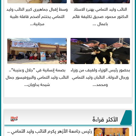
النائب وليد التمامي يهنئ الاستاذ
وسط إقبال جماهيري كبير النائب وليد
الدكتور محمود صديق تكليفة قائم
التمامي يختتم أضخم قافلة طبية
باعمال ...
مجانية...
بحضور رئيس الوزراء ولفيف من وزراء
بصمة إنسانية في ”جلال وعتيبة”..
ورجال الدولة.. النائبان وليد التمامي
النائب وليد التمامي والبروفيسور جمال
ومحمد...
شيحة يداويان...
الأكثر قراءةً
رئيس جامعة الأزهر يكرم النائب وليد التمامي ..