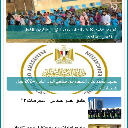
التعليم: حضور كثيف للطلاب بعد انتهاء إجازة عيد الفطر
لاستكمال المناهج
التعليم تشدد على الانتهاء من مناهج الترم الثاني 2024 قبل
الامتحانات
إطلاق القمر الصناعي ” مصر سات ٢ ”
بحضور قيادات حزب مستقبل وطن ”كيوان