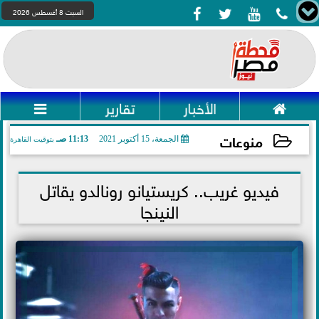




السبت 8 أغسطس 2026

الأخبار
تقارير

منوعات
الجمعة، 15 أكتوبر 2021
11:13 صـ
بتوقيت القاهرة
2021-10-15 11:13:43
فيديو غريب.. كريستيانو رونالدو يقاتل
النينجا