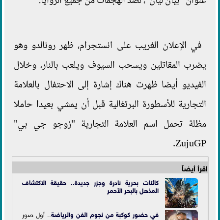
عنوان "بيان ليان"، لصد الهجمات من جميع الزوايا.
في الإعلان الغريب على انستجرام، ظهر رونالدو وهو
يضرب المقاتلين ويسحب السيوف ويلعب بالنار، وخلال
الفيديو أيضا ظهرت هناك إشارة إلى الاحتفال بالعلامة
التجارية للأسطورة البرتغالية قبل أن يمشي بعيدا حاملا
مظلة تحمل اسم العلامة التجارية "زوجو جي بي"
ZujuGP.
اقرأ أيضاً
كائنات بحرية نادرة وجزر جديدة.. حقيقة الاكتشاف
المذهل بالبحر الأحمر
في حضور كوكبة من نجوم الفن و
الرياضة
.. أول صور