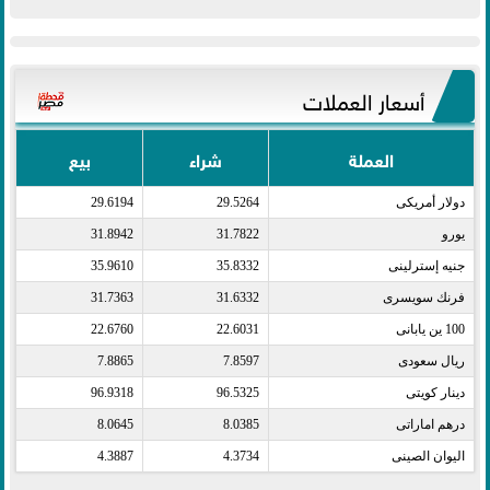
أسعار العملات
العملة
شراء
بيع
دولار أمريكى​
29.5264
29.6194
يورو​
31.7822
31.8942
جنيه إسترلينى​
35.8332
35.9610
فرنك سويسرى​
31.6332
31.7363
100 ين يابانى​
22.6031
22.6760
ريال سعودى​
7.8597
7.8865
دينار كويتى​
96.5325
96.9318
درهم اماراتى​
8.0385
8.0645
اليوان الصينى​
4.3734
4.3887