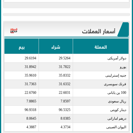
أسعار العملات
العملة
شراء
بيع
دولار أمريكى​
29.5264
29.6194
يورو​
31.7822
31.8942
جنيه إسترلينى​
35.8332
35.9610
فرنك سويسرى​
31.6332
31.7363
100 ين يابانى​
22.6031
22.6760
ريال سعودى​
7.8597
7.8865
دينار كويتى​
96.5325
96.9318
درهم اماراتى​
8.0385
8.0645
اليوان الصينى​
4.3734
4.3887