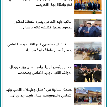
فخر واعتزاز بهذا التكريم...
النائب وليد التمامي يهنئ الاستاذ الدكتور
محمود صديق تكليفة قائم باعمال ...
وسط إقبال جماهيري كبير النائب وليد التمامي
يختتم أضخم قافلة طبية مجانية...
بحضور رئيس الوزراء ولفيف من وزراء ورجال
الدولة.. النائبان وليد التمامي ومحمد...
بصمة إنسانية في ”جلال وعتيبة”.. النائب وليد
التمامي والبروفيسور جمال شيحة يداويان...