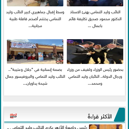
النائب وليد التمامي يهنئ الاستاذ
وسط إقبال جماهيري كبير النائب وليد
الدكتور محمود صديق تكليفة قائم
التمامي يختتم أضخم قافلة طبية
باعمال ...
مجانية...
بحضور رئيس الوزراء ولفيف من وزراء
بصمة إنسانية في ”جلال وعتيبة”..
ورجال الدولة.. النائبان وليد التمامي
النائب وليد التمامي والبروفيسور جمال
ومحمد...
شيحة يداويان...
الأكثر قراءةً
رئيس جامعة الأزهر يكرم النائب وليد التمامي ..