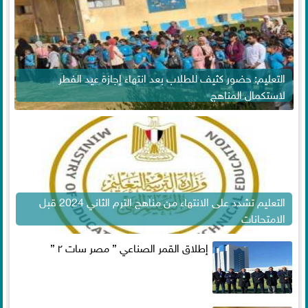
التعليم: حضور كثيف للطلاب بعد انتهاء إجازة عيد الفطر
لاستكمال المناهج
التعليم تشدد على الانتهاء من مناهج الترم الثاني 2024 قبل
الامتحانات
إطلاق القمر الصناعي ” مصر سات ٢ ”