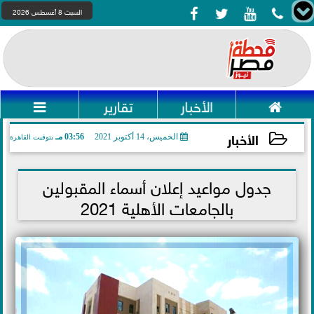




السبت 8 أغسطس 2026

الأخبار
تقارير

الأخبار
الخميس، 14 أكتوبر 2021
03:56 مـ
بتوقيت القاهرة
2021-10-14 15:56:44
جدول مواعيد إعلان أسماء المقبولين
بالجامعات الأهلية 2021