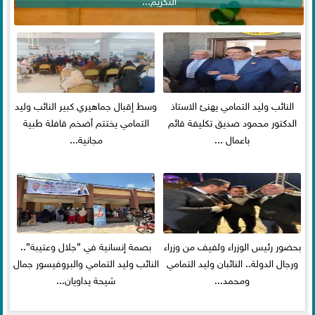
النائب وليد التمامي يهنئ الاستاذ
وسط إقبال جماهيري كبير النائب وليد
الدكتور محمود صديق تكليفة قائم
التمامي يختتم أضخم قافلة طبية
باعمال ...
مجانية...
بحضور رئيس الوزراء ولفيف من وزراء
بصمة إنسانية في ”جلال وعتيبة”..
ورجال الدولة.. النائبان وليد التمامي
النائب وليد التمامي والبروفيسور جمال
ومحمد...
شيحة يداويان...