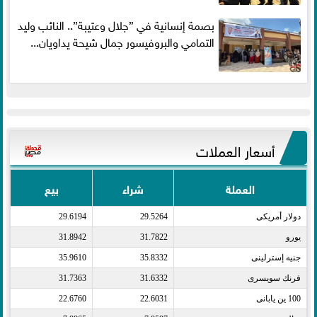
بصمة إنسانية في ”جلال وعتيبة”.. النائب وليد
التمامي والبروفيسور جمال شيحة يداويان...
أسعار العملات
العملة
شراء
بيع
دولار أمريكى​
29.5264
29.6194
يورو​
31.7822
31.8942
جنيه إسترلينى​
35.8332
35.9610
فرنك سويسرى​
31.6332
31.7363
100 ين يابانى​
22.6031
22.6760