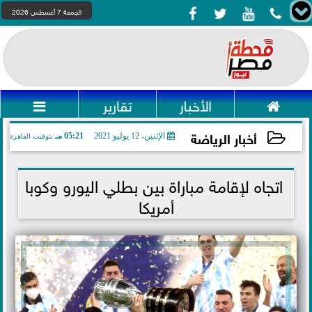




الجمعة 7 أغسطس 2026

الأخبار
تقارير

أخبار الرياضة
الإثنين، 12 يوليو 2021
05:21 مـ
بتوقيت القاهرة
2021-07-12 17:21:01
اتجاه لإقامة مباراة بين بطلي اليورو وكوبا
أمريكا