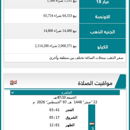
عيار 18
بيع 1,551 شراء 1,586
الاونصة
بيع 64,333 شراء 65,754
الجنيه الذهب
بيع 14,480 شراء 14,800
الكيلو
بيع 2,068,571 شراء 2,114,286
سعر الذهب بمحلات الصاغة تختلف بين منطقة وأخرى
مواقيت الصلاة
الجمعة
07:53 مـ
22
صفر
1448 هـ
07
أغسطس
2026 م
الفجر
03:41
الشروق
05:17
الظهر
12:01