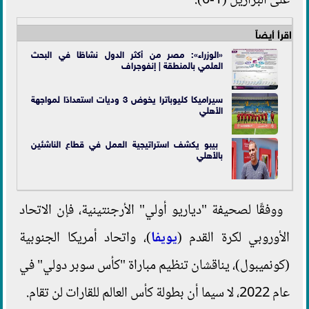
على البرازيل (1-0).
اقرأ أيضاً
«الوزراء»: مصر من أكثر الدول نشاطًا في البحث
العلمي بالمنطقة | إنفوجراف
سيراميكا كليوباترا يخوض 3 وديات استعدادًا لمواجهة
الأهلي
بيبو يكشف استراتيجية العمل في قطاع الناشئين
بالأهلي
ووفقًا لصحيفة "دياريو أولي" الأرجنتينية، فإن الاتحاد
الأوروبي لكرة القدم (
يويفا
)، واتحاد أمريكا الجنوبية
(كونميبول)، يناقشان تنظيم مباراة "كأس سوبر دولي" في
عام 2022، لا سيما أن بطولة كأس العالم للقارات لن تقام.