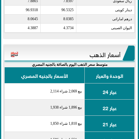
ريال سعودى​
7.8597
7.8865
دينار كويتى​
96.5325
96.9318
درهم اماراتى​
8.0385
8.0645
اليوان الصينى​
4.3734
4.3887
أسعار الذهب
متوسط سعر الذهب اليوم بالصاغة بالجنيه المصري
الوحدة والعيار
الأسعار بالجنيه المصري
عيار 24
بيع 2,069 شراء 2,114
عيار 22
بيع 1,896 شراء 1,938
عيار 21
بيع 1,810 شراء 1,850