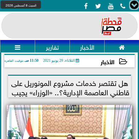




السبت 8 أغسطس 2026

الأخبار
تقارير

الأخبار
الثلاثاء، 29 يونيو 2021
11:50 صـ
بتوقيت القاهرة
2021-06-29 11:50:21
هل تقتصر خدمات مشروع المونوريل على
قاطني العاصمة الإدارية؟.. «الوزراء» يجيب