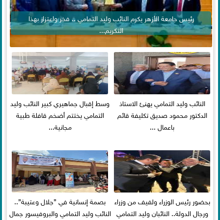
رئيس جامعة الأزهر يكرم النائب وليد التمامي .. فخر واعتزاز بهذا
التكريم...
النائب وليد التمامي يهنئ الاستاذ
وسط إقبال جماهيري كبير النائب وليد
الدكتور محمود صديق تكليفة قائم
التمامي يختتم أضخم قافلة طبية
باعمال ...
مجانية...
بحضور رئيس الوزراء ولفيف من وزراء
بصمة إنسانية في ”جلال وعتيبة”..
ورجال الدولة.. النائبان وليد التمامي
النائب وليد التمامي والبروفيسور جمال