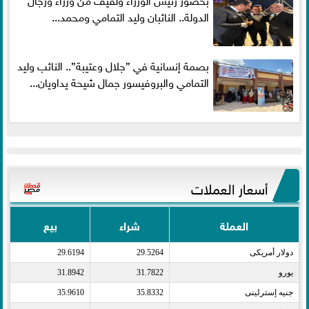
الدولة.. النائبان وليد التمامي ومحمد...
بصمة إنسانية في ”جلال وعتيبة”.. النائب وليد
التمامي والبروفيسور جمال شيحة يداويان...
أسعار العملات
العملة
شراء
بيع
دولار أمريكى​
29.5264
29.6194
يورو​
31.7822
31.8942
جنيه إسترلينى​
35.8332
35.9610