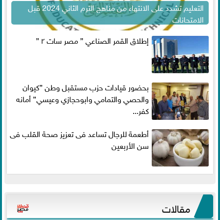
التعليم تشدد على الانتهاء من مناهج الترم الثاني 2024 قبل
الامتحانات
إطلاق القمر الصناعي ” مصر سات ٢ ”
بحضور قيادات حزب مستقبل وطن ”كيوان
والحصي والتمامي وابوحجازي وعيسي” أمانه
كفر...
أطعمة للرجال تساعد فى تعزيز صحة القلب فى
سن الأربعين
مقالات