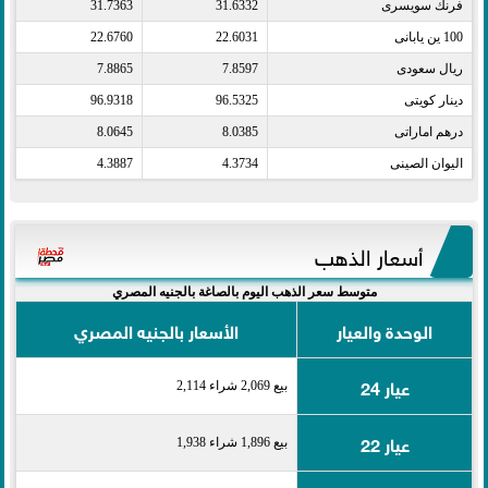
فرنك سويسرى​
31.6332
31.7363
100 ين يابانى​
22.6031
22.6760
ريال سعودى​
7.8597
7.8865
دينار كويتى​
96.5325
96.9318
درهم اماراتى​
8.0385
8.0645
اليوان الصينى​
4.3734
4.3887
أسعار الذهب
متوسط سعر الذهب اليوم بالصاغة بالجنيه المصري
الوحدة والعيار
الأسعار بالجنيه المصري
عيار 24
بيع 2,069 شراء 2,114
عيار 22
بيع 1,896 شراء 1,938