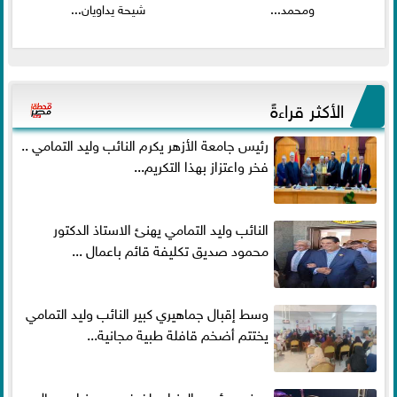
ومحمد...
شيحة يداويان...
الأكثر قراءةً
رئيس جامعة الأزهر يكرم النائب وليد التمامي ..
فخر واعتزاز بهذا التكريم...
النائب وليد التمامي يهنئ الاستاذ الدكتور
محمود صديق تكليفة قائم باعمال ...
وسط إقبال جماهيري كبير النائب وليد التمامي
يختتم أضخم قافلة طبية مجانية...
بحضور رئيس الوزراء ولفيف من وزراء ورجال