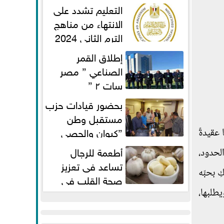
الفطر لاستكمال المناهج
التعليم تشدد على
الانتهاء من مناهج
الترم الثاني 2024
قبل الامتحانات
إطلاق القمر
الصناعي ” مصر
سات ٢ ”
بحضور قيادات حزب
مستقبل وطن
”كيوان والحصي
عقيدةً
والتمامي وابوحجازي وعيسي” أمانه
أطعمة للرجال
لحدود،
كفر...
تساعد فى تعزيز
 بحبِّه
صحة القلب فى
سن الأربعين
طلبها،