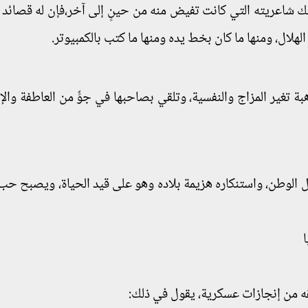
لك شاعريته التي كانت تفيض منه من حينٍ إلى آخر،فإن له قصائد 
ر الهلال، ومنها ما كان بخط يده ومنها ما كتب بالكمبيوتر.
بة تغير المزاج والنفسية، وتلقي بصاحبها في جوٍّ من العاطفة وا
يل الوطن، واستنكاره هزيمة بلاده وهو على قيد الحياة، ويصبح حب
ا
حققه من إنجازات عسكرية، يقول في ذلك: