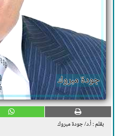
جودة مبروك
بقلم : أ.د/ جودة مبروك