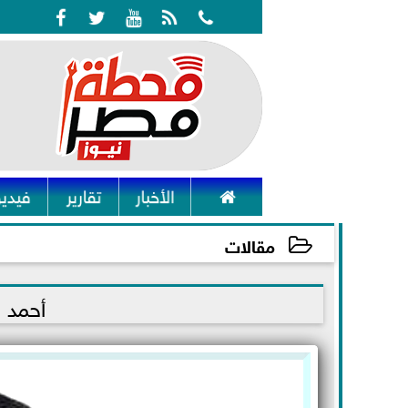






الأخبار
تقارير
فيديو
مقالات
2021-06-29 08:33:56
أحمد 