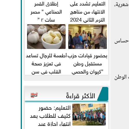
التعليم تشدد على
إطلاق القمر
شعرية،
الانتهاء من مناهج
الصناعي ” مصر
الترم الثاني 2024
سات ٢ ”
قبل الامتحانات
لإحساس
بحضور قيادات حزب
أطعمة للرجال تساعد
مستقبل وطن
فى تعزيز صحة
”كيوان والحصي
القلب فى سن
 الوطن
والتمامي وابوحجازي
الأربعين
وعيسي” أمانه كفر...
الأكثر قراءةً
التعليم: حضور
كثيف للطلاب بعد
انتهاء إجازة عيد