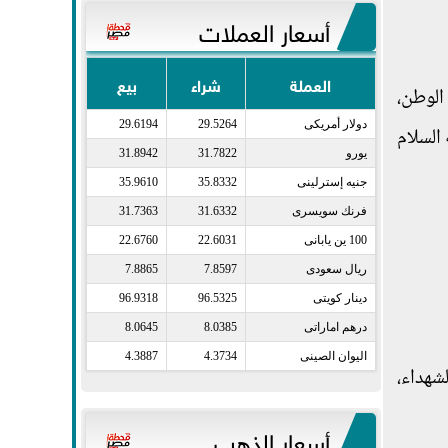
أسعار العملات
العملة
شراء
بيع
 الوطن،
دولار أمريكى​
29.5264
29.6194
السلام
يورو​
31.7822
31.8942
جنيه إسترلينى​
35.8332
35.9610
فرنك سويسرى​
31.6332
31.7363
100 ين يابانى​
22.6031
22.6760
ريال سعودى​
7.8597
7.8865
دينار كويتى​
96.5325
96.9318
درهم اماراتى​
8.0385
8.0645
اليوان الصينى​
4.3734
4.3887
شهداء،
أسعار الذهب