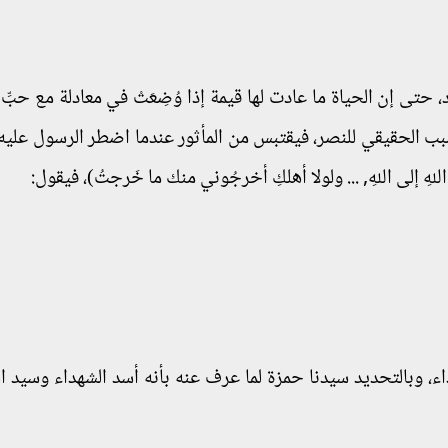
حتى إن الحياة ما عادت لها قيمة إذا وُضِعَتْ في معادلة مع حبِّ
سبب الحقيقي للنصر، فيقتبس من المأثور عندما اضطر الرسول عليه 
لهِ إلى اللهِ, ... ولولا أهلكِ أخرجُوني منك ما خَرجتُ)، فيقول:
ء، وبالتحديد سيدنا حمزة لما عرف عنه بأنه أسد الشهداء وسيد ال