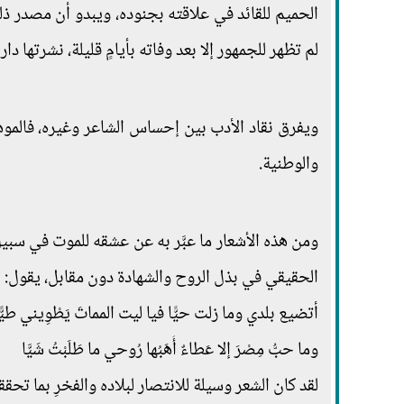
الحميم للقائد في علاقته بجنوده، ويبدو أن مصدر ذ
لم تظهر للجمهور إلا بعد وفاته بأيامٍ قليلة، نشرتها دا
ويفرق نقاد الأدب بين إحساس الشاعر وغيره، فالموه
والوطنية.
ومن هذه الأشعار ما عبَّر به عن عشقه للموت في سب
الحقيقي في بذل الروح والشهادة دون مقابل، يقول:
أتضيع بلدي وما زلت حيًّا فيا ليت المماتَ يَطْوِيني طيًّ
وما حبُّ مِصْرَ إلا عَطاءٌ أَهَبُها رُوحي ما طَلَبْتُ شَيَّا
لقد كان الشعر وسيلة للانتصار لبلاده والفخرِ بما ت