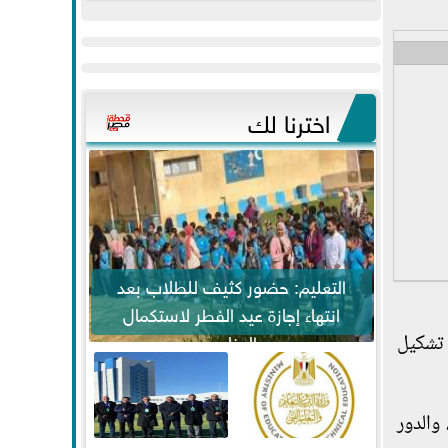
عيد
مواكبة خطوات
الفطر..ويحتشدون
الرئيس السيسي...
وسط آلاف...
اخترنا لك
التعليم: حضور كثيف للطلاب بعد
انتهاء إجازة عيد الفطر لاستكمال
المناهج
وهو ما له أثر في تشكيل
والدور