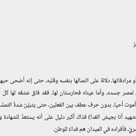
ُ
 مرادفاتها، دلالة على اتصالها بنفسه وقلبه، حتى إنه أضحى حبها 
لم لمصر جسده، وأما عيناه فحارستان لها، فقد فاق عشقه لها كل ا
وت أحيا، بدون حرف عطف بين الفعلين، حتى يتبيَّنَ شدةُ التمسُّكِ
يد أنا بجيش الفدا) فذاك أكبر دليل على أنه يستعدٌّ للشهادة وي
َ، فأفراده في الميدان هم فداءٌ للوطن.