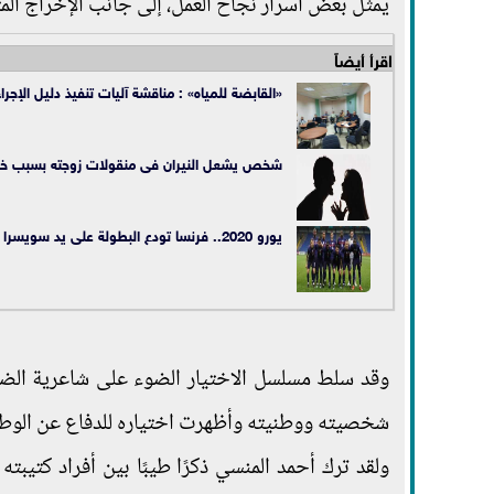
يمثل بعض أسرار نجاح العمل، إلى جانب الإخراج الم
اقرأ أيضاً
«القابضة للمياه» : مناقشة آليات تنفيذ دليل الإجراء
شخص يشعل النيران فى منقولات زوجته بسبب خلا
يورو 2020.. فرنسا تودع البطولة على يد سويسرا
شخصيته ووطنيته وأظهرت اختياره للدفاع عن الوطن 
ولقد ترك أحمد المنسي ذكرًا طيبًا بين أفراد كتيب