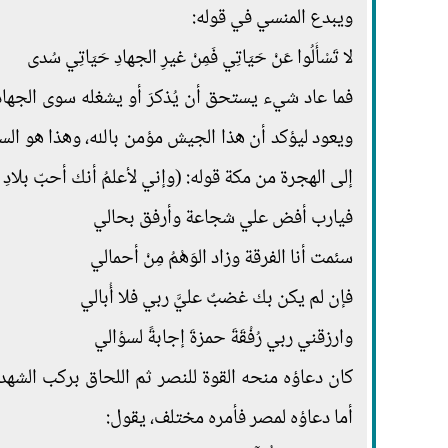
ويبدع المنسي في قوله:
لا تَسْأَلُوا عَنْ حَيَاتِي فَمِنْ غيرِ الجهادِ حَيَاتِي سُدى
فما عاد شيء يستحق أن يُذكرَ أو يشغله سوى الجهاد، 
ويعود ليؤكد أن هذا الجيش مؤمن بالله، وهذا هو ال
إلى الهجرة من مكة قوله: (وإني لأعلمُ أنك أحبّ بلادِ ال
فيارب أفض علي شجاعة وأرفق بحالي
سئمت أنا الفرقة وزاد الوَهْمُ مِنْ أحمالي
فإن لم يكن بك غضبٌ عليَّ ربي فلا أُبالي
وارزقني ربي رُفْقَةَ حمزةَ إجابةً لسؤالي
كان دعاؤه منحه القوة للنصر ثم اللحاق بركب الشهدا
أما دعاؤه لمصر فأمره مختلف، يقول: