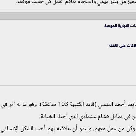
تميز من بيتر ميمي وانسجام طاقم العمل كلٌّ حسب موقعه.
ات التجارية الموحدة
فات على النفقة
وقد سلط مسلسل الاختيار الضوء على شاعرية الضابط أحمد المنسي (قائد الكتيبة 103 صاعقة)، 
في مقابل هشام عشماوي الذي اختار الخيانة.
ته وكل من عمل معهم، ويبدو أن علاقته بهم أخت الشكل الإنساني، 