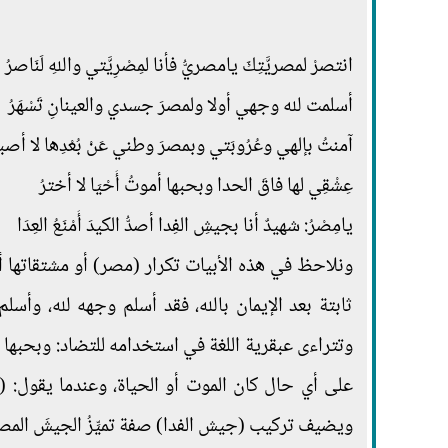
انتصرْ لمصريَّتِكَ يامصريُّ فأنا لمِصْرِيَّتي واللهِ لَنَاصرُ
أسلمت لله وجهي أولا ولمصرَ جسدي والعينانِ تَسْهَرُ
آمنتُ بإلهي وعُرُوبَتي وبمصرَ وطني عَنْ بُعْدِها لا أصبر
عِشْقِي لها فاقَ الحدا وبحبها أموتُ أَحْيَا لا أخترُ
يامِصْرُ: شهيدٌ أنا بجيشِ الفِدا أصدُّ الكيدَ أَمْنَعُ العِدَا
ونلاحظ في هذه الأبيات تكرار (مصر) أو مشتقاتها أو
ثابتة بعد الإيمان بالله، فقد أسلم وجهه لله، وأس
وتتراءى عبقرية اللغة في استخدامه للتضاد: وبحبها أم
على أي حال كان الموت أو الحياة، وعندما يقول: (شه
ويضيف تركيب (جيش الفدا) صفة تميِّزُ الجيشَ المصريّ