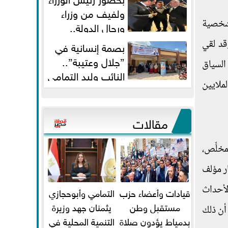
ولفيف من وزراء
 شخصية
ورجال الدولة..
النائبان وليد التمامي ومحمد...
قد لقي
بصمة إنسانية في
”جلال وعتيبة”..
السياق
النائب وليد التمامي
ملايين
والبروفيسور جمال شيحة يداويان...
مقالات
خلِّص،
ار مؤلف
لأحداث
قيادات وأعضاء حزب
التمامي وأبوحجازي
مستقبل وطن
يثمنان جهد وزيرة
أن ذلك
بدمياط يؤدون صلاة
التنمية المحلية في