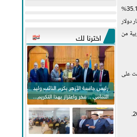
عيد
مواكبة خطوات
الأجنبية التي جذبتها مصر خلال العام الماضي 5.9 مليار دولار، ويعد هذا تراجعًا بنسبة 35.1%
الفطر..ويحتشدون
الرئيس السيسي...
لدول العربية الأكثر جذبًا للاستثمار الأجنبي المباشر، بعد أن جذبت 19.9 مليار دولار
وسط آلاف...
بية من
اخترنا لك
لت على
رئيس جامعة الأزهر يكرم النائب وليد
التمامي .. فخر واعتزاز بهذا التكريم...