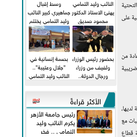
النائب وليد التمامي
وسط إقبال
لتحتية
يهنئ الاستاذ الدكتور
جماهيري كبير النائب
ية على
محمود صديق
وليد التمامي يختتم
تكليفة قائم باعمال
أضخم قافلة طبية
...
مجانية...
ادة من
بحضور رئيس الوزراء
بصمة إنسانية في
ولفيف من وزراء
”جلال وعتيبة”..
ضريبية
ورجال الدولة..
النائب وليد التمامي
النائبان وليد التمامي
والبروفيسور جمال
ومحمد...
شيحة يداويان...
الأكثر قراءةً
لديها،
رئيس جامعة الأزهر
بات مع
يكرم النائب وليد
التمامي .. فخر
ة قطاع