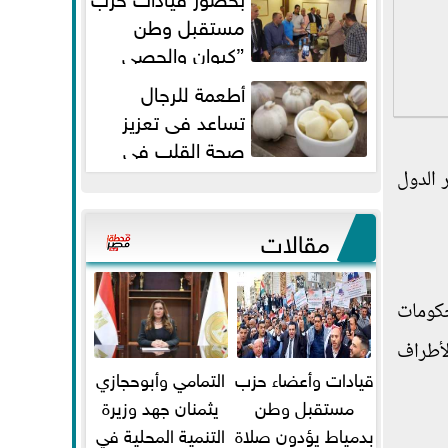
مستقبل وطن
”كيوان والحصي
والتمامي وابوحجازي وعيسي” أمانه
أطعمة للرجال
كفر...
تساعد فى تعزيز
صحة القلب فى
سن الأربعين
لمركز الثاني كأكثر الدول
مقالات
كة من قبل حكومات
 الأطراف
قيادات وأعضاء حزب
التمامي وأبوحجازي
مستقبل وطن
يثمنان جهد وزيرة
بدمياط يؤدون صلاة
التنمية المحلية في