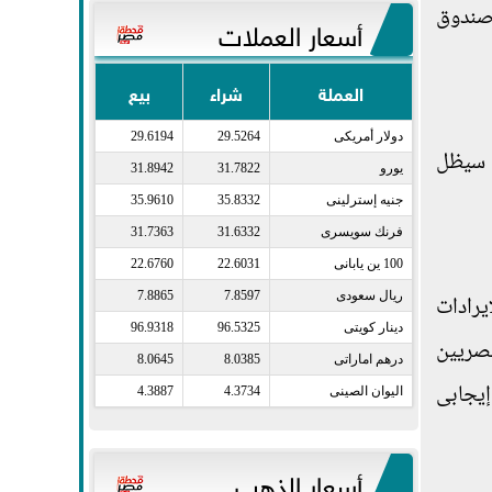
وصندوق
أسعار العملات
العملة
شراء
بيع
دولار أمريكى​
29.5264
29.6194
ث سيظل
يورو​
31.7822
31.8942
جنيه إسترلينى​
35.8332
35.9610
فرنك سويسرى​
31.6332
31.7363
100 ين يابانى​
22.6031
22.6760
ريال سعودى​
7.8597
7.8865
يرادات
دينار كويتى​
96.5325
96.9318
مصريين
درهم اماراتى​
8.0385
8.0645
 إيجابى
اليوان الصينى​
4.3734
4.3887
أسعار الذهب