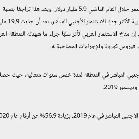
مقارنة بعام 2019. وتحتل الإمارات قائمة ا
 مناخ الاستثمار العربي تأثر سلبًا جراء ما شهدته المنطقة العر
ر فيروس كورونا والإجراءات المصاحبة له.
لأجنبي المباشر في المنطقة لمدة خمس سنوات متتالية، حيث حص