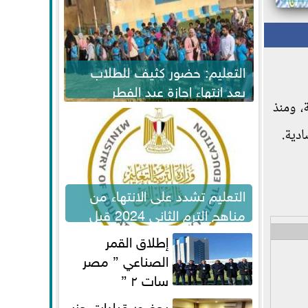
التعليم: حضور كثيف للطلاب
بعد انتهاء إجازة عيد الفطر
، ومنذ
لاستكمال المناهج
ادية.
التعليم تشدد على الانتهاء من
مناهج الترم الثاني 2024 قبل
الامتحانات
إطلاق القمر
الصناعي ” مصر
سات ٢ ”
بحضور قيادات حزب