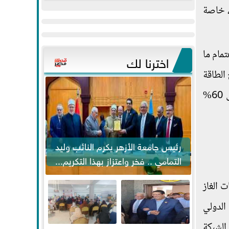
عيد
مواكبة خطوات
، خاصة
الفطر..ويحتشدون
الرئيس السيسي...
وسط آلاف...
مام ما
اخترنا لك
الطاقة
إلى 42% بحلول 2035، ولكن مع تحديث الاستراتيجية بات من الممكن بلوغ هذه القدرات بحلول عام 2030، وإلى 60%
رئيس جامعة الأزهر يكرم النائب وليد
التمامي .. فخر واعتزاز بهذا التكريم...
 الغاز
الدولي
الشبكة