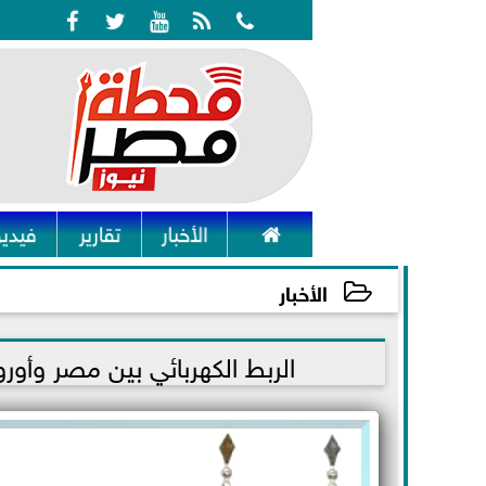






الأخبار
تقارير
فيديو
الأخبار
2023-06-14 16:32:28
الربط الكهربائي بين مصر وأوروبا.. ”9 سنوات” من بداية تغذية الع