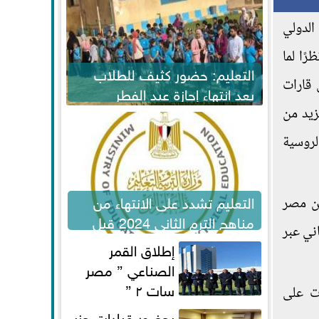
لدولي
ام، نظرًا لما
التعليم: حضور كثيف للطلاب
 قارات
بعد انتهاء إجازة عيد الفطر
لاستكمال المناهج
زيد من
لروسية
التعليم تشدد على الانتهاء من
ين مصر
مناهج الترم الثاني 2024 قبل
اني عبر
الامتحانات
إطلاق القمر
الصناعي ” مصر
سات ٢ ”
ات على
بحضور قيادات حزب