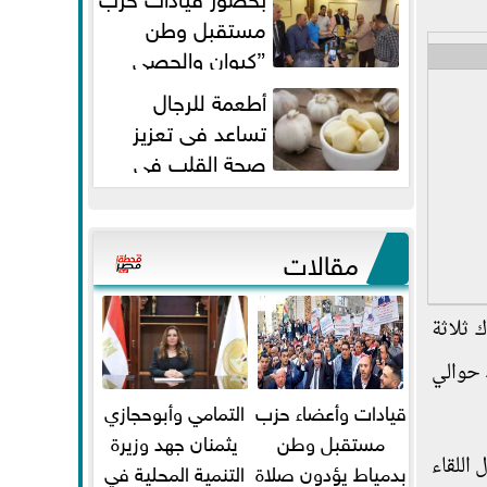
مستقبل وطن
”كيوان والحصي
والتمامي وابوحجازي وعيسي” أمانه
أطعمة للرجال
كفر...
تساعد فى تعزيز
صحة القلب فى
سن الأربعين
مقالات
 ثلاثة
 حوالي
قيادات وأعضاء حزب
التمامي وأبوحجازي
مستقبل وطن
يثمنان جهد وزيرة
 اللقاء
بدمياط يؤدون صلاة
التنمية المحلية في