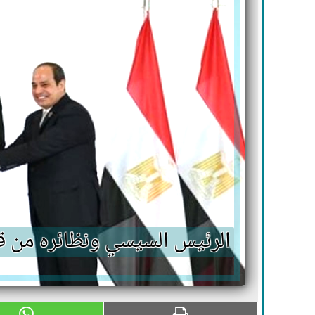
الرئيس السيسي ونظائره من ق