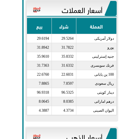
أسعار العملات
العملة
شراء
بيع
دولار أمريكى​
29.5264
29.6194
يورو​
31.7822
31.8942
جنيه إسترلينى​
35.8332
35.9610
فرنك سويسرى​
31.6332
31.7363
100 ين يابانى​
22.6031
22.6760
ريال سعودى​
7.8597
7.8865
دينار كويتى​
96.5325
96.9318
درهم اماراتى​
8.0385
8.0645
اليوان الصينى​
4.3734
4.3887
أسعار الذهب