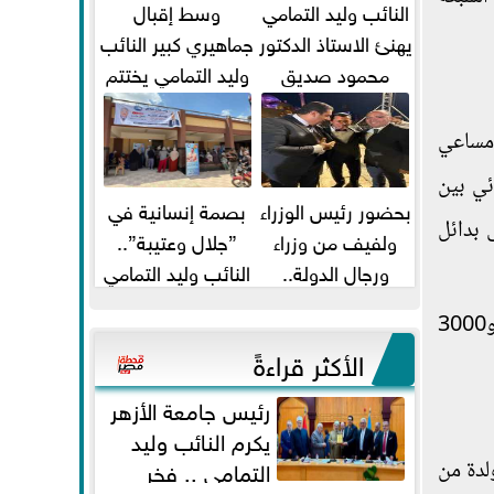
النائب وليد التمامي
وسط إقبال
يهنئ الاستاذ الدكتور
جماهيري كبير النائب
محمود صديق
وليد التمامي يختتم
تكليفة قائم باعمال
أضخم قافلة طبية
...
مجانية...
 مساعي
ئي بين
بحضور رئيس الوزراء
بصمة إنسانية في
 بدائل
ولفيف من وزراء
”جلال وعتيبة”..
ورجال الدولة..
النائب وليد التمامي
النائبان وليد التمامي
والبروفيسور جمال
ومن المتوقع أن تبلغ حجم القدرات الكهربائية المتبادلة عبر الربط الكهربائي الشبكي بين مصر وإيطاليا بين 2500 و3000
ومحمد...
شيحة يداويان...
الأكثر قراءةً
رئيس جامعة الأزهر
يكرم النائب وليد
التمامي .. فخر
ء المولدة من