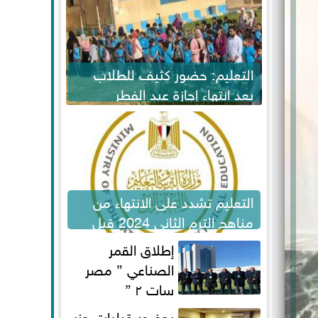
التعليم: حضور كثيف للطلاب
بعد انتهاء إجازة عيد الفطر
لاستكمال المناهج
التعليم تشدد على الانتهاء من
مناهج الترم الثاني 2024 قبل
الامتحانات
إطلاق القمر
الصناعي ” مصر
سات ٢ ”
بحضور قيادات حزب