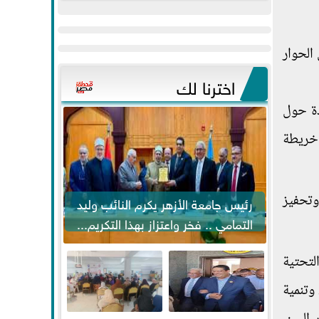
عيد
مواكبة خطوات
الفطر..ويحتشدون
الرئيس السيسي...
وسط آلاف...
الحوار
اخترنا لك
دة حول
 خريطة
وتحفيز
رئيس جامعة الأزهر يكرم النائب وليد
التمامي .. فخر واعتزاز بهذا التكريم...
لتحتية
وتنمية