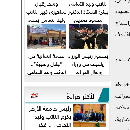
 السن،
النائب وليد التمامي
وسط إقبال
يهنئ الاستاذ الدكتور
جماهيري كبير النائب
لجديدة
محمود صديق
وليد التمامي يختتم
السماح
تكليفة قائم باعمال
أضخم قافلة طبية
الظروف
...
مجانية...
بحضور رئيس الوزراء
بصمة إنسانية في
ستثمار
ولفيف من وزراء
”جلال وعتيبة”..
ورجال الدولة..
النائب وليد التمامي
النائبان وليد التمامي
والبروفيسور جمال
 خريطة
ومحمد...
شيحة يداويان...
الأكثر قراءةً
لضرائب
رئيس جامعة الأزهر
 محكمة
يكرم النائب وليد
دارية،
التمامي .. فخر