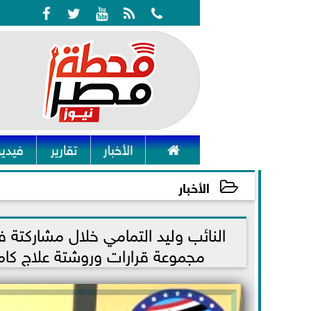






الأخبار
تقارير
فيديو
الأخبار
2023-05-24 14:51:04
النائب وليد التمامي خلال مشاركتة ف
مجموعة قرارات وروشتة علاج كامل