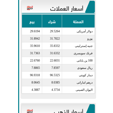
أسعار العملات
العملة
شراء
بيع
دولار أمريكى​
29.5264
29.6194
يورو​
31.7822
31.8942
جنيه إسترلينى​
35.8332
35.9610
فرنك سويسرى​
31.6332
31.7363
100 ين يابانى​
22.6031
22.6760
ريال سعودى​
7.8597
7.8865
دينار كويتى​
96.5325
96.9318
درهم اماراتى​
8.0385
8.0645
اليوان الصينى​
4.3734
4.3887
أسعار الذهب