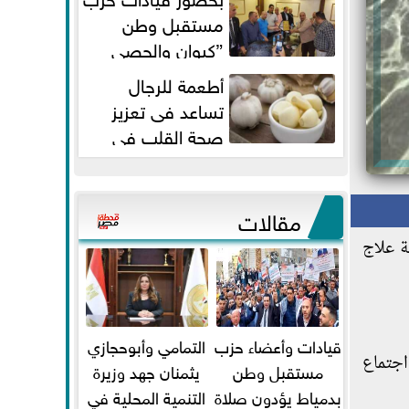
مستقبل وطن
”كيوان والحصي
والتمامي وابوحجازي وعيسي” أمانه
أطعمة للرجال
كفر...
تساعد فى تعزيز
صحة القلب فى
سن الأربعين
مقالات
ة علاج
قيادات وأعضاء حزب
التمامي وأبوحجازي
اجتماع
مستقبل وطن
يثمنان جهد وزيرة
بدمياط يؤدون صلاة
التنمية المحلية في