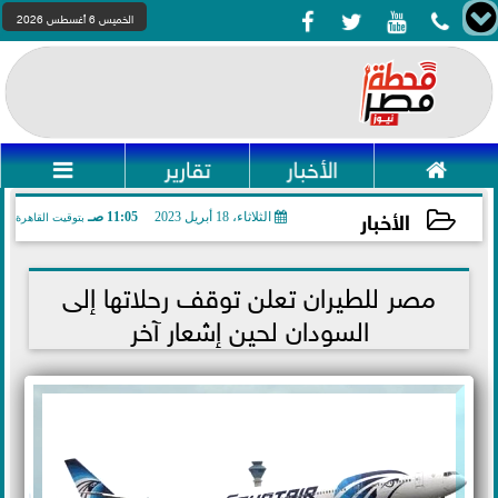




الخميس 6 أغسطس 2026

الأخبار
تقارير

الأخبار
الثلاثاء، 18 أبريل 2023
11:05 صـ
بتوقيت القاهرة
2023-04-18 11:05:11
مصر للطيران تعلن توقف رحلاتها إلى
السودان لحين إشعار آخر