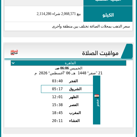
الكيلو
بيع 2,068,571 شراء 2,114,286
سعر الذهب بمحلات الصاغة تختلف بين منطقة وأخرى
مواقيت الصلاة
الخميس
06:06 صـ
21
صفر
1448 هـ
06
أغسطس
2026 م
الفجر
03:40
الشروق
05:17
الظهر
12:01
مصر
العصر
15:38
المغرب
18:45
العشاء
20:11