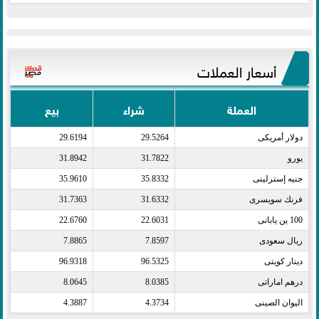
أسعار العملات
العملة
شراء
بيع
دولار أمريكى​
29.5264
29.6194
يورو​
31.7822
31.8942
جنيه إسترلينى​
35.8332
35.9610
فرنك سويسرى​
31.6332
31.7363
100 ين يابانى​
22.6031
22.6760
ريال سعودى​
7.8597
7.8865
دينار كويتى​
96.5325
96.9318
درهم اماراتى​
8.0385
8.0645
اليوان الصينى​
4.3734
4.3887