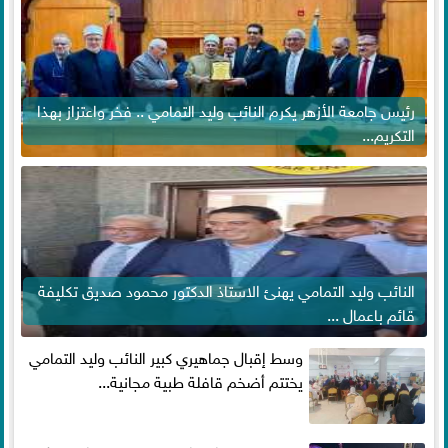
رئيس جامعة الأزهر يكرم النائب وليد التمامي .. فخر واعتزاز بهذا
التكريم...
النائب وليد التمامي يهنئ الاستاذ الدكتور محمود صديق تكليفة
قائم باعمال ...
وسط إقبال جماهيري كبير النائب وليد التمامي
يختتم أضخم قافلة طبية مجانية...