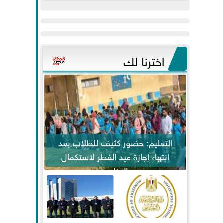
عيد
مواكبة خطوات
الفطر..ويحتشدون
الرئيس السيسي...
وسط آلاف...
اخترنا لك
التعليم: حضور كثيف للطلاب بعد
انتهاء إجازة عيد الفطر لاستكمال
المناهج