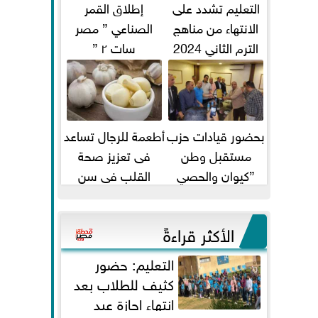
التعليم تشدد على
إطلاق القمر
الانتهاء من مناهج
الصناعي ” مصر
الترم الثاني 2024
سات ٢ ”
قبل الامتحانات
بحضور قيادات حزب
أطعمة للرجال تساعد
مستقبل وطن
فى تعزيز صحة
”كيوان والحصي
القلب فى سن
والتمامي وابوحجازي
الأربعين
وعيسي” أمانه كفر...
الأكثر قراءةً
التعليم: حضور
كثيف للطلاب بعد
انتهاء إجازة عيد