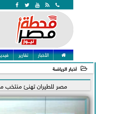






الأخبار
تقارير
فيديو
أخبار الرياضة
2022-01-26 00:40:35
مصر للطيران تهنئ منتخب مصر