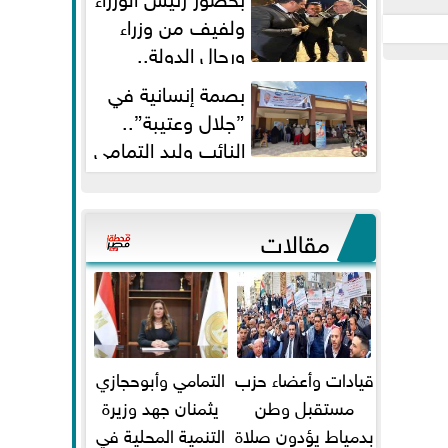
ولفيف من وزراء
ورجال الدولة..
النائبان وليد التمامي ومحمد...
بصمة إنسانية في
”جلال وعتيبة”..
النائب وليد التمامي
والبروفيسور جمال شيحة يداويان...
مقالات
قيادات وأعضاء حزب
التمامي وأبوحجازي
مستقبل وطن
يثمنان جهد وزيرة
بدمياط يؤدون صلاة
التنمية المحلية في