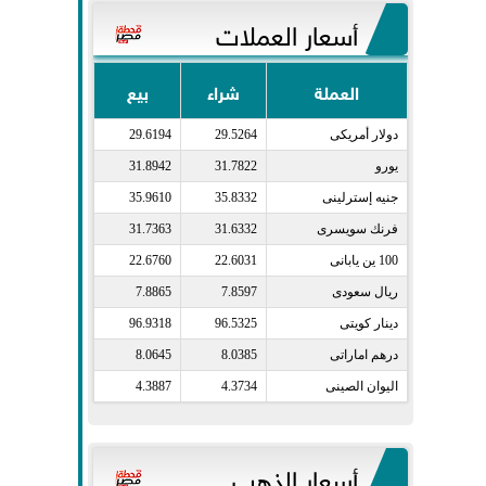
أسعار العملات
العملة
شراء
بيع
دولار أمريكى​
29.5264
29.6194
يورو​
31.7822
31.8942
جنيه إسترلينى​
35.8332
35.9610
فرنك سويسرى​
31.6332
31.7363
100 ين يابانى​
22.6031
22.6760
ريال سعودى​
7.8597
7.8865
دينار كويتى​
96.5325
96.9318
درهم اماراتى​
8.0385
8.0645
اليوان الصينى​
4.3734
4.3887
أسعار الذهب