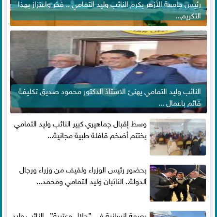
رئيس جامعة الأزهر يكرم النائب وليد التمامي .. فخر واعتزاز بهذا
التكريم...
النائب وليد التمامي يهنئ الاستاذ الدكتور محمود صديق تكليفة
قائم باعمال ...
وسط إقبال جماهيري كبير النائب وليد التمامي
يختتم أضخم قافلة طبية مجانية...
بحضور رئيس الوزراء ولفيف من وزراء ورجال
الدولة.. النائبان وليد التمامي ومحمد...
بصمة إنسانية في ”جلال وعتيبة”.. النائب وليد