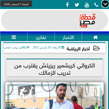




الجمعة 7 أغسطس 2026

الأخبار
تقارير

أخبار الرياضة
الأربعاء، 29 مارس 2023
02:39 مـ
بتوقيت القاهرة
2023-03-29 14:39:08
الكرواتي كريشمير ريزيتش يقترب من
تدريب الزمالك