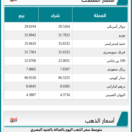
العملة
شراء
بيع
دولار أمريكى​
29.5264
29.6194
يورو​
31.7822
31.8942
جنيه إسترلينى​
35.8332
35.9610
فرنك سويسرى​
31.6332
31.7363
100 ين يابانى​
22.6031
22.6760
ريال سعودى​
7.8597
7.8865
دينار كويتى​
96.5325
96.9318
درهم اماراتى​
8.0385
8.0645
اليوان الصينى​
4.3734
4.3887
أسعار الذهب
متوسط سعر الذهب اليوم بالصاغة بالجنيه المصري