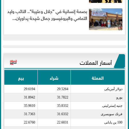
بصمة إنسانية في ”جلال وعتيبة”.. النائب وليد
التمامي والبروفيسور جمال شيحة يداويان...
أسعار العملات
العملة
شراء
بيع
دولار أمريكى​
29.5264
29.6194
يورو​
31.7822
31.8942
جنيه إسترلينى​
35.8332
35.9610
فرنك سويسرى​
31.6332
31.7363
100 ين يابانى​
22.6031
22.6760