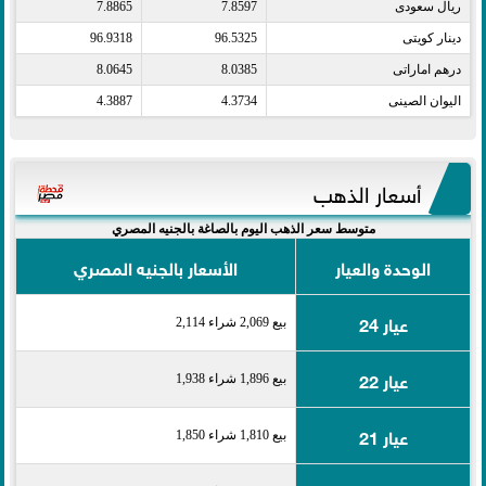
ريال سعودى​
7.8597
7.8865
دينار كويتى​
96.5325
96.9318
درهم اماراتى​
8.0385
8.0645
اليوان الصينى​
4.3734
4.3887
أسعار الذهب
متوسط سعر الذهب اليوم بالصاغة بالجنيه المصري
الوحدة والعيار
الأسعار بالجنيه المصري
عيار 24
بيع 2,069 شراء 2,114
عيار 22
بيع 1,896 شراء 1,938
عيار 21
بيع 1,810 شراء 1,850