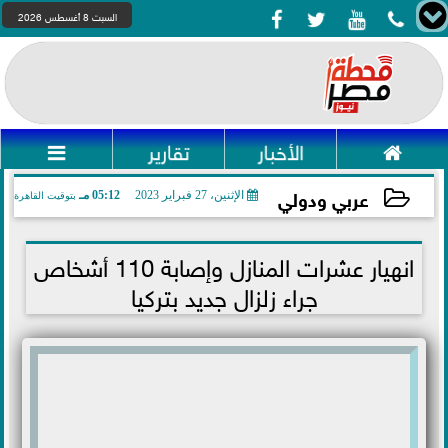




السبت 8 أغسطس 2026

الأخبار
تقارير

عربي ودولي
الإثنين، 27 فبراير 2023
05:12 مـ
بتوقيت القاهرة
2023-02-27 17:12:08
انهيار عشرات المنازل وإصابة 110 أشخاص
جراء زلزال جديد بتركيا