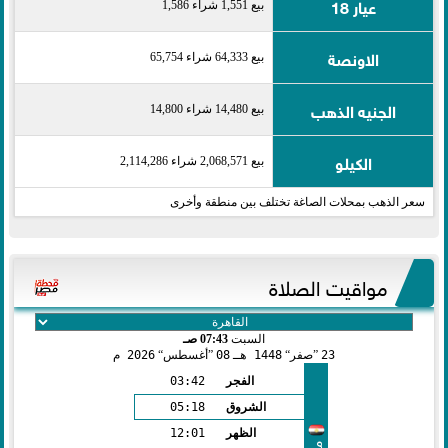
عيار 18
بيع 1,551 شراء 1,586
الاونصة
بيع 64,333 شراء 65,754
الجنيه الذهب
بيع 14,480 شراء 14,800
الكيلو
بيع 2,068,571 شراء 2,114,286
سعر الذهب بمحلات الصاغة تختلف بين منطقة وأخرى
مواقيت الصلاة
السبت
07:43 صـ
23
صفر
1448 هـ
08
أغسطس
2026 م
الفجر
03:42
الشروق
05:18
الظهر
12:01