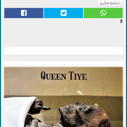
سامح شكري
⇧