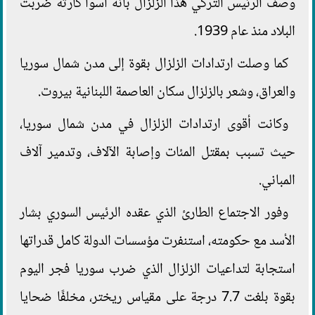
وصف الرئيس التركي هذا الزلزال بأنه أسوأ كارثة ضربت
البلاد منذ عام 1939.
كما وصلت ارتدادات الزلزال بقوة إلى مدن شمال سوريا
والعراق، وشعر بالزلزال سكان العاصمة اللبنانية بيروت.
وكانت أقوى ارتدادات الزلزال في مدن شمال سوريا،
حيث تسبب بمقتل المئات وإصابة الآلاف، وتدمير آلاف
المباني.
وفور الاجتماع الطارئ الذي عقده الرئيس السوري بشار
الأسد مع حكومته، استنفرت مؤسسات الدولة كامل قدراتها
استجابة لتداعيات الزلزال الذي ضرب سوريا فجر اليوم
بقوة بلغت 7.7 درجة على مقياس ريختر، مخلفًا ضحايا