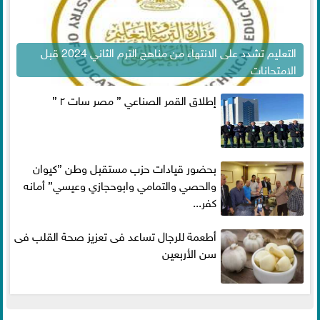
التعليم تشدد على الانتهاء من مناهج الترم الثاني 2024 قبل
الامتحانات
إطلاق القمر الصناعي ” مصر سات ٢ ”
بحضور قيادات حزب مستقبل وطن ”كيوان
والحصي والتمامي وابوحجازي وعيسي” أمانه
كفر...
أطعمة للرجال تساعد فى تعزيز صحة القلب فى
سن الأربعين