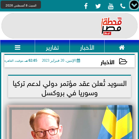




السبت 8 أغسطس 2026

الأخبار
تقارير

الأخبار
الإثنين، 20 فبراير 2023
02:05 مـ
بتوقيت القاهرة
2023-02-20 14:05:08
السويد تُعلن عقد مؤتمر دولي لدعم تركيا
وسوريا في بروكسل