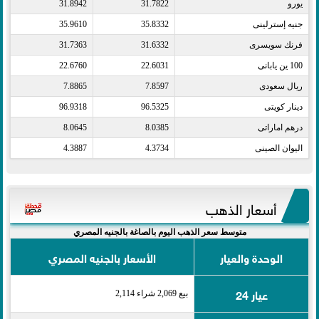
يورو​
31.7822
31.8942
جنيه إسترلينى​
35.8332
35.9610
فرنك سويسرى​
31.6332
31.7363
100 ين يابانى​
22.6031
22.6760
ريال سعودى​
7.8597
7.8865
دينار كويتى​
96.5325
96.9318
درهم اماراتى​
8.0385
8.0645
اليوان الصينى​
4.3734
4.3887
أسعار الذهب
متوسط سعر الذهب اليوم بالصاغة بالجنيه المصري
الوحدة والعيار
الأسعار بالجنيه المصري
عيار 24
بيع 2,069 شراء 2,114