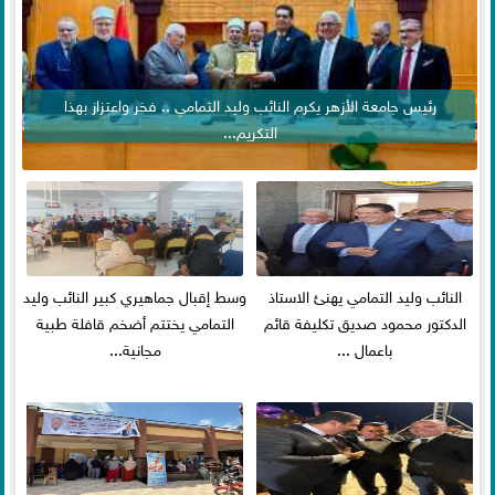
رئيس جامعة الأزهر يكرم النائب وليد التمامي .. فخر واعتزاز بهذا
التكريم...
النائب وليد التمامي يهنئ الاستاذ
وسط إقبال جماهيري كبير النائب وليد
الدكتور محمود صديق تكليفة قائم
التمامي يختتم أضخم قافلة طبية
باعمال ...
مجانية...