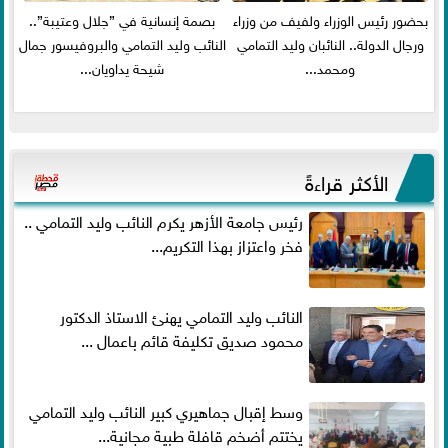
بحضور رئيس الوزراء ولفيف من وزراء
بصمة إنسانية في ”جلال وعتيبة”..
ورجال الدولة.. النائبان وليد التمامي
النائب وليد التمامي والبروفيسور جمال
ومحمد...
شيحة يداويان...
الأكثر قراءةً
رئيس جامعة الأزهر يكرم النائب وليد التمامي ..
فخر واعتزاز بهذا التكريم...
النائب وليد التمامي يهنئ الاستاذ الدكتور
محمود صديق تكليفة قائم باعمال ...
وسط إقبال جماهيري كبير النائب وليد التمامي
يختتم أضخم قافلة طبية مجانية...