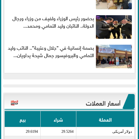
بحضور رئيس الوزراء ولفيف من وزراء ورجال
الدولة.. النائبان وليد التمامي ومحمد...
بصمة إنسانية في ”جلال وعتيبة”.. النائب وليد
التمامي والبروفيسور جمال شيحة يداويان...
أسعار العملات
العملة
شراء
بيع
دولار أمريكى​
29.5264
29.6194