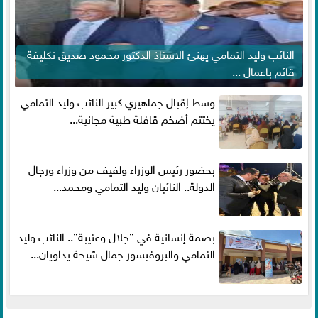
النائب وليد التمامي يهنئ الاستاذ الدكتور محمود صديق تكليفة
قائم باعمال ...
وسط إقبال جماهيري كبير النائب وليد التمامي
يختتم أضخم قافلة طبية مجانية...
بحضور رئيس الوزراء ولفيف من وزراء ورجال
الدولة.. النائبان وليد التمامي ومحمد...
بصمة إنسانية في ”جلال وعتيبة”.. النائب وليد
التمامي والبروفيسور جمال شيحة يداويان...