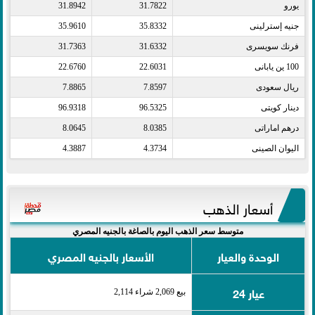
يورو​
31.7822
31.8942
جنيه إسترلينى​
35.8332
35.9610
فرنك سويسرى​
31.6332
31.7363
100 ين يابانى​
22.6031
22.6760
ريال سعودى​
7.8597
7.8865
دينار كويتى​
96.5325
96.9318
درهم اماراتى​
8.0385
8.0645
اليوان الصينى​
4.3734
4.3887
أسعار الذهب
متوسط سعر الذهب اليوم بالصاغة بالجنيه المصري
الوحدة والعيار
الأسعار بالجنيه المصري
عيار 24
بيع 2,069 شراء 2,114