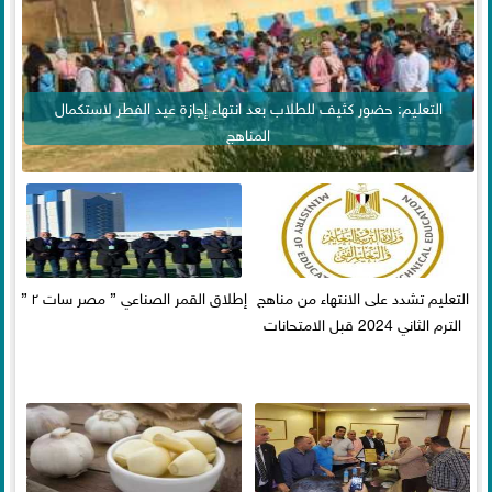
التعليم: حضور كثيف للطلاب بعد انتهاء إجازة عيد الفطر لاستكمال
المناهج
التعليم تشدد على الانتهاء من مناهج
إطلاق القمر الصناعي ” مصر سات ٢ ”
الترم الثاني 2024 قبل الامتحانات