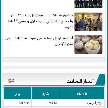
بحضور قيادات حزب مستقبل وطن ”كيوان
والحصي والتمامي وابوحجازي وعيسي” أمانه
كفر...
أطعمة للرجال تساعد فى تعزيز صحة القلب فى
سن الأربعين
أسعار العملات
العملة
شراء
بيع
دولار أمريكى​
29.5264
29.6194