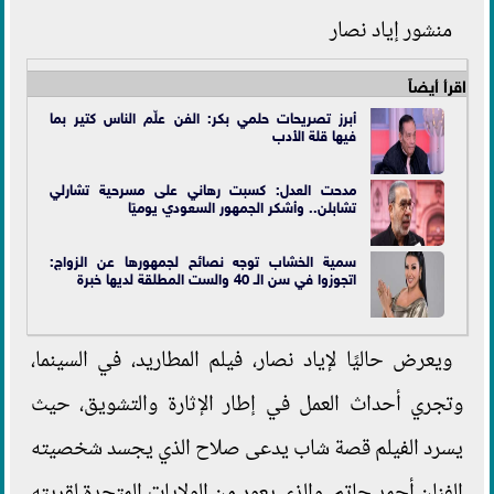
منشور إياد نصار
اقرأ أيضاً
أبرز تصريحات حلمي بكر: الفن علّم الناس كتير بما
فيها قلة الأدب
مدحت العدل: كسبت رهاني على مسرحية تشارلي
تشابلن.. وأشكر الجمهور السعودي يوميًا
سمية الخشاب توجه نصائح لجمهورها عن الزواج:
اتجوزوا في سن الـ 40 والست المطلقة لديها خبرة
ويعرض حاليًا لإياد نصار، فيلم المطاريد، في السينما،
وتجري أحداث العمل في إطار الإثارة والتشويق، حيث
يسرد الفيلم قصة شاب يدعى صلاح الذي يجسد شخصيته