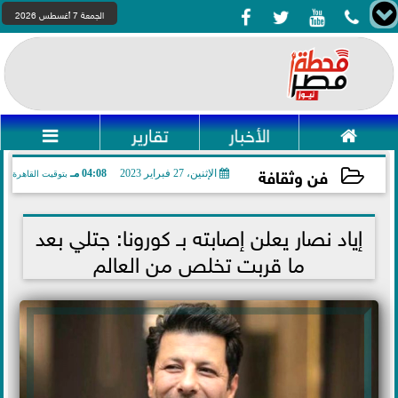




الجمعة 7 أغسطس 2026

الأخبار
تقارير

فن وثقافة
الإثنين، 27 فبراير 2023
04:08 مـ
بتوقيت القاهرة
2023-02-27 16:08:37
إياد نصار يعلن إصابته بـ كورونا: جتلي بعد
ما قربت تخلص من العالم