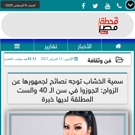




السبت 8 أغسطس 2026

الأخبار
تقارير

فن وثقافة
الإثنين، 13 فبراير 2023
01:13 مـ
بتوقيت القاهرة
2023-02-13 13:13:40
سمية الخشاب توجه نصائح لجمهورها عن
الزواج: اتجوزوا في سن الـ 40 والست
المطلقة لديها خبرة