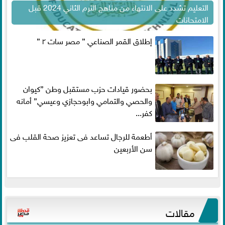
التعليم تشدد على الانتهاء من مناهج الترم الثاني 2024 قبل
الامتحانات
إطلاق القمر الصناعي ” مصر سات ٢ ”
بحضور قيادات حزب مستقبل وطن ”كيوان
والحصي والتمامي وابوحجازي وعيسي” أمانه
كفر...
أطعمة للرجال تساعد فى تعزيز صحة القلب فى
سن الأربعين
مقالات