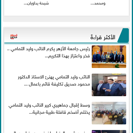
ومحمد...
شيحة يداويان...
الأكثر قراءةً
رئيس جامعة الأزهر يكرم النائب وليد التمامي ..
فخر واعتزاز بهذا التكريم...
النائب وليد التمامي يهنئ الاستاذ الدكتور
محمود صديق تكليفة قائم باعمال ...
وسط إقبال جماهيري كبير النائب وليد التمامي
يختتم أضخم قافلة طبية مجانية...
بحضور رئيس الوزراء ولفيف من وزراء ورجال