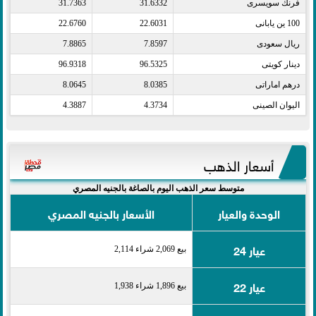
فرنك سويسرى​
31.6332
31.7363
100 ين يابانى​
22.6031
22.6760
ريال سعودى​
7.8597
7.8865
دينار كويتى​
96.5325
96.9318
درهم اماراتى​
8.0385
8.0645
اليوان الصينى​
4.3734
4.3887
أسعار الذهب
متوسط سعر الذهب اليوم بالصاغة بالجنيه المصري
الوحدة والعيار
الأسعار بالجنيه المصري
عيار 24
بيع 2,069 شراء 2,114
عيار 22
بيع 1,896 شراء 1,938