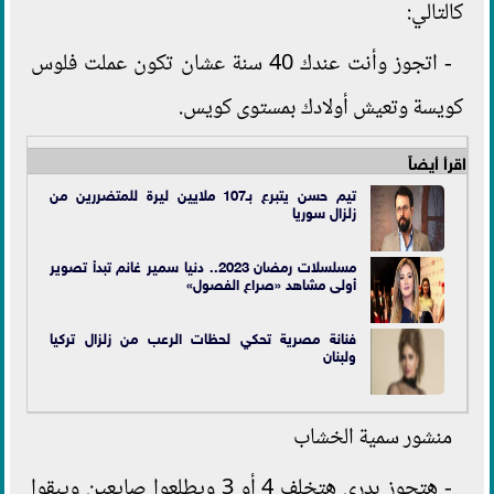
كالتالي:
- اتجوز وأنت عندك 40 سنة عشان تكون عملت فلوس
كويسة وتعيش أولادك بمستوى كويس.
اقرأ أيضاً
تيم حسن يتبرع بـ107 ملايين ليرة للمتضررين من
زلزال سوريا
مسلسلات رمضان 2023.. دنيا سمير غانم تبدأ تصوير
أولى مشاهد «صراع الفصول»
فنانة مصرية تحكي لحظات الرعب من زلزال تركيا
ولبنان
منشور سمية الخشاب
- هتجوز بدرى هتخلف 4 أو 3 ويطلعوا صايعين ويبقوا