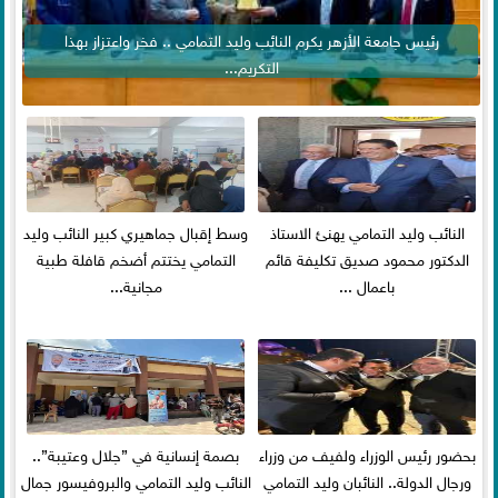
رئيس جامعة الأزهر يكرم النائب وليد التمامي .. فخر واعتزاز بهذا
التكريم...
النائب وليد التمامي يهنئ الاستاذ
وسط إقبال جماهيري كبير النائب وليد
الدكتور محمود صديق تكليفة قائم
التمامي يختتم أضخم قافلة طبية
باعمال ...
مجانية...
بحضور رئيس الوزراء ولفيف من وزراء
بصمة إنسانية في ”جلال وعتيبة”..
ورجال الدولة.. النائبان وليد التمامي
النائب وليد التمامي والبروفيسور جمال