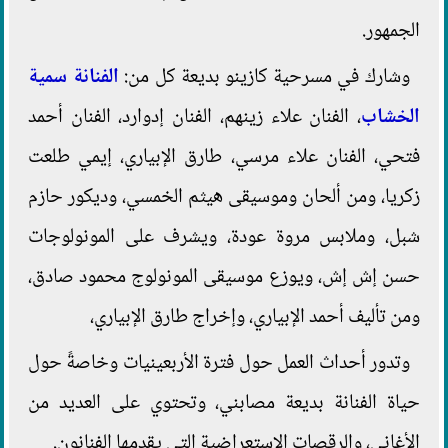
الجمهور.
وشارك في مسرحية كازينو بديعة كل من:
الفنانة سمية
الخشاب
، الفنان علاء زينهم، الفنان إدوارد، الفنان أحمد
فتحي، الفنان علاء مرسي، طارق الإبياري، إيمي طلعت
زكريا، ومن ألحان وموسيقى هيثم الخمسي، وديكور حازم
شبل، وملابس مروة عودة، ويشرف على المونولوجات
حسن إش إش، ويوزع موسيقى المونولوج محمود صادق،
ومن تأليف أحمد الإبياري، وإخراج طارق الإبياري،
وتدور أحداث العمل حول فترة الأربعينيات وخاصةً حول
حياة الفنانة بديعة مصابني، وتحتوي على العديد من
الأغاني، والرقصات الاستعراضية التي يقدمها الفنانون.