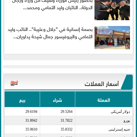
الدولة.. النائبان وليد التمامي ومحمد...
بصمة إنسانية في ”جلال وعتيبة”.. النائب وليد
التمامي والبروفيسور جمال شيحة يداويان...
أسعار العملات
العملة
شراء
بيع
دولار أمريكى​
29.5264
29.6194
يورو​
31.7822
31.8942
جنيه إسترلينى​
35.8332
35.9610