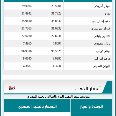
دولار أمريكى​
29.5264
29.6194
يورو​
31.7822
31.8942
جنيه إسترلينى​
35.8332
35.9610
فرنك سويسرى​
31.6332
31.7363
100 ين يابانى​
22.6031
22.6760
ريال سعودى​
7.8597
7.8865
دينار كويتى​
96.5325
96.9318
درهم اماراتى​
8.0385
8.0645
اليوان الصينى​
4.3734
4.3887
أسعار الذهب
متوسط سعر الذهب اليوم بالصاغة بالجنيه المصري
الوحدة والعيار
الأسعار بالجنيه المصري