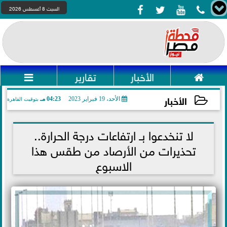




السبت 8 أغسطس 2026

الأخبار
تقارير

الأخبار
الأحد، 19 فبراير 2023
04:23 مـ
بتوقيت القاهرة
2023-02-19 16:23:18
لا تنخدعوا بـ ارتفاعات درجة الحرارة..
تحذيرات من الأرصاد من طقس هذا
الاسبوع