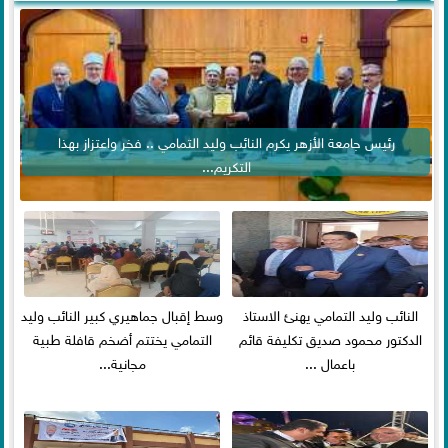
رئيس جامعة الأزهر يكرم النائب وليد التمامي .. فخر واعتزاز بهذا
التكريم...
النائب وليد التمامي يهنئ الاستاذ
وسط إقبال جماهيري كبير النائب وليد
الدكتور محمود صديق تكليفة قائم
التمامي يختتم أضخم قافلة طبية
باعمال ...
مجانية...