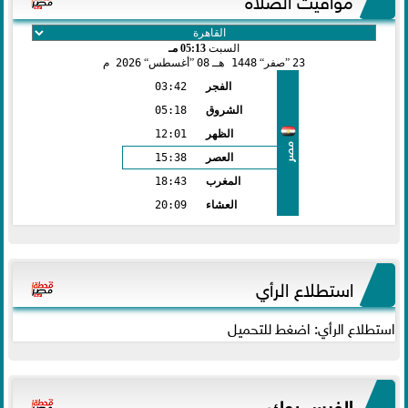
السبت
05:13 مـ
23
صفر
1448 هـ
08
أغسطس
2026 م
الفجر
03:42
الشروق
05:18
الظهر
12:01
مصر
العصر
15:38
المغرب
18:43
العشاء
20:09
استطلاع الرأي
استطلاع الرأي: اضغط للتحميل
الفيس بوك