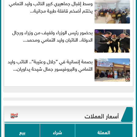
وسط إقبال جماهيري كبير النائب وليد التمامي
يختتم أضخم قافلة طبية مجانية...
بحضور رئيس الوزراء ولفيف من وزراء ورجال
الدولة.. النائبان وليد التمامي ومحمد...
بصمة إنسانية في ”جلال وعتيبة”.. النائب وليد
التمامي والبروفيسور جمال شيحة يداويان...
أسعار العملات
العملة
شراء
بيع