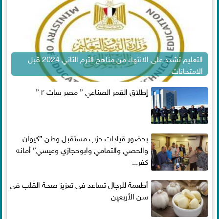
التعليم تشدد على الانتهاء من مناهج الترم الثاني 2024 قبل
الامتحانات
إطلاق القمر الصناعي ” مصر سات ٢ ”
بحضور قيادات حزب مستقبل وطن ”كيوان
والحصي والتمامي وابوحجازي وعيسي” أمانه
كفر...
أطعمة للرجال تساعد فى تعزيز صحة القلب فى
سن الأربعين