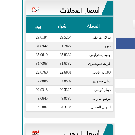
أسعار العملات
العملة
شراء
بيع
دولار أمريكى​
29.5264
29.6194
يورو​
31.7822
31.8942
جنيه إسترلينى​
35.8332
35.9610
فرنك سويسرى​
31.6332
31.7363
100 ين يابانى​
22.6031
22.6760
ريال سعودى​
7.8597
7.8865
دينار كويتى​
96.5325
96.9318
درهم اماراتى​
8.0385
8.0645
اليوان الصينى​
4.3734
4.3887
أسعار الذهب