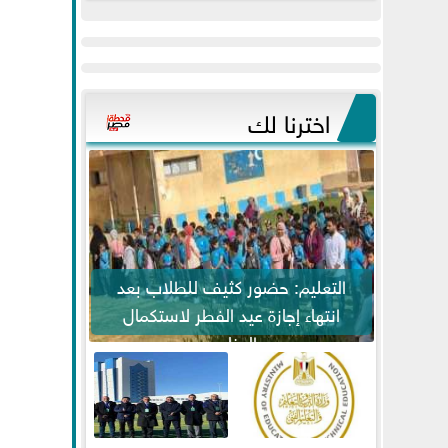
عيد
مواكبة خطوات
الفطر..ويحتشدون
الرئيس السيسي...
وسط آلاف...
اخترنا لك
التعليم: حضور كثيف للطلاب بعد
انتهاء إجازة عيد الفطر لاستكمال
المناهج