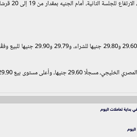
واصل سعر الدولار، اليوم الإثنين، 19 يناير 2023، ال
وتداولت البنوك في مصر أسعار الدولار بين نطاق 29.60 و29.80 جنيها للشراء، و9.79
ي بداية تعاملات اليوم