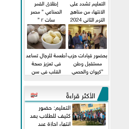
التعليم تشدد على
إطلاق القمر
الانتهاء من مناهج
الصناعي ” مصر
الترم الثاني 2024
سات ٢ ”
قبل الامتحانات
بحضور قيادات حزب
أطعمة للرجال تساعد
مستقبل وطن
فى تعزيز صحة
”كيوان والحصي
القلب فى سن
والتمامي وابوحجازي
الأربعين
وعيسي” أمانه كفر...
الأكثر قراءةً
التعليم: حضور
كثيف للطلاب بعد
انتهاء إجازة عيد