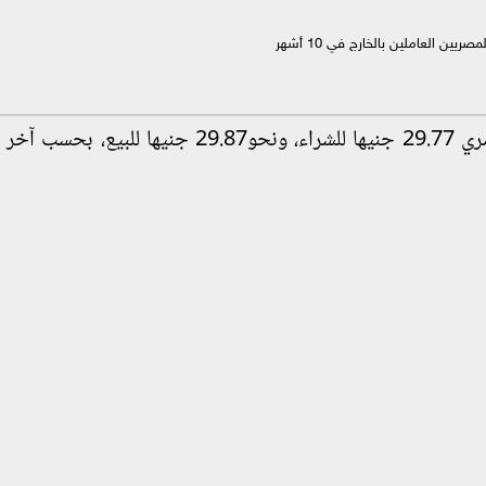
كما سجل متوسط سعر الدولار مقابل الجنيه المصري 29.77 جنيها للشراء، ونحو29.87 جنيها