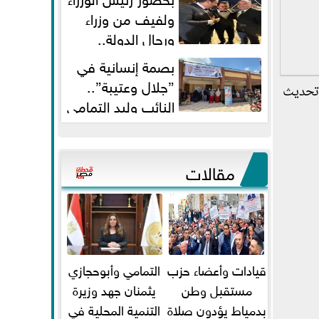
ولفيف من وزراء
ورجال الدولة..
النائبان وليد التمامي ومحمد...
بصمة إنسانية في
”جلال وعتيبة”..
 للبيع، بحسب آخر تحديث
النائب وليد التمامي
والبروفيسور جمال شيحة يداويان...
مقالات
قيادات وأعضاء حزب
التمامي وأبوحجازي
مستقبل وطن
يثمنان جهد وزيرة
بدمياط يؤدون صلاة
التنمية المحلية في