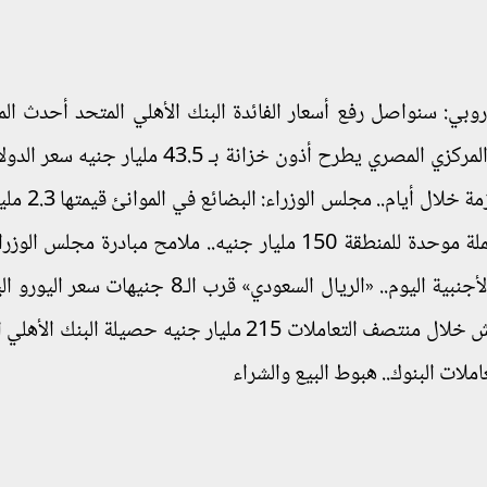
الأوروبي: سنواصل رفع أسعار الفائدة البنك الأهلي المتحد أحدث ا
لتطبيق إنستا باي للمدفوعات اللحظية اليوم.. البنك المركزي المصري يطرح أذون خزانة بـ 43.5
الخميس 19-1-2023 في البنوك المصرية انت
جدل بين دول شرق إفريقيا حول إنشاء منظمة وعملة موحدة للمنطقة 150 مليار جنيه.. ملامح مبادرة م
القطاعات الإنتاجية ارتفاع أسعار العملات العربية والأجنبية اليوم.. «الريال السعودي» قرب الـ
ختام تداولات البنوك سعر الدولار اليوم يرتفع 7 قروش خلال منتصف التعاملات 215 مليار جنيه حصيلة