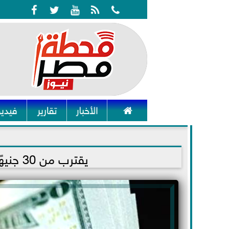






الأخبار
تقارير
فيديو
2023-01-19 15:53:09
يقترب من 30 جنيهًا.. الدولار يعاود الارتفاع أمام الجنيه