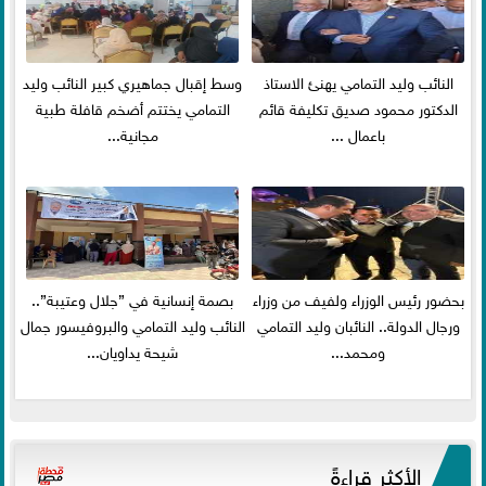
النائب وليد التمامي يهنئ الاستاذ
وسط إقبال جماهيري كبير النائب وليد
الدكتور محمود صديق تكليفة قائم
التمامي يختتم أضخم قافلة طبية
باعمال ...
مجانية...
بحضور رئيس الوزراء ولفيف من وزراء
بصمة إنسانية في ”جلال وعتيبة”..
ورجال الدولة.. النائبان وليد التمامي
النائب وليد التمامي والبروفيسور جمال
ومحمد...
شيحة يداويان...
الأكثر قراءةً