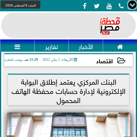




السبت 8 أغسطس 2026

الأخبار
تقارير

اقتصاد
الأربعاء، 5 يناير 2022
11:29 صـ
بتوقيت القاهرة
2022-01-05 11:29:18
البنك المركزي يعتمد إطلاق البوابة
الإلكترونية لإدارة حسابات محفظة الهاتف
المحمول