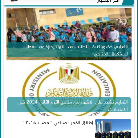
التعليم: حضور كثيف للطلاب بعد انتهاء إجازة عيد الفطر
لاستكمال المناهج
التعليم تشدد على الانتهاء من مناهج الترم الثاني 2024 قبل
الامتحانات
إطلاق القمر الصناعي ” مصر سات ٢ ”