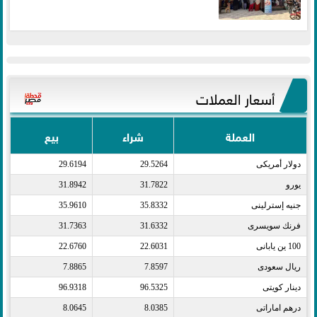
أسعار العملات
العملة
شراء
بيع
دولار أمريكى​
29.5264
29.6194
يورو​
31.7822
31.8942
جنيه إسترلينى​
35.8332
35.9610
فرنك سويسرى​
31.6332
31.7363
100 ين يابانى​
22.6031
22.6760
ريال سعودى​
7.8597
7.8865
دينار كويتى​
96.5325
96.9318
درهم اماراتى​
8.0385
8.0645