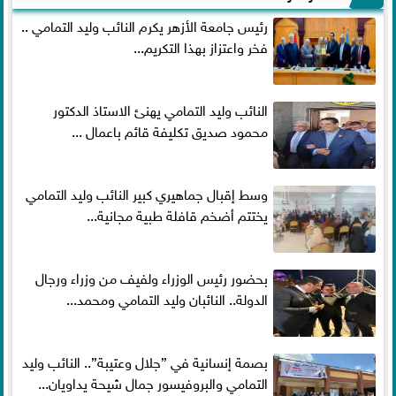
رئيس جامعة الأزهر يكرم النائب وليد التمامي ..
فخر واعتزاز بهذا التكريم...
النائب وليد التمامي يهنئ الاستاذ الدكتور
محمود صديق تكليفة قائم باعمال ...
وسط إقبال جماهيري كبير النائب وليد التمامي
يختتم أضخم قافلة طبية مجانية...
بحضور رئيس الوزراء ولفيف من وزراء ورجال
الدولة.. النائبان وليد التمامي ومحمد...
بصمة إنسانية في ”جلال وعتيبة”.. النائب وليد
التمامي والبروفيسور جمال شيحة يداويان...