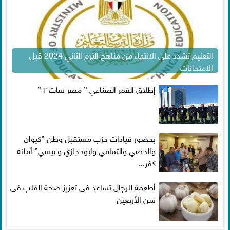
التعليم تشدد على الانتهاء من مناهج الترم الثاني 2024 قبل
الامتحانات
إطلاق القمر الصناعي ” مصر سات ٢ ”
بحضور قيادات حزب مستقبل وطن ”كيوان
والحصي والتمامي وابوحجازي وعيسي” أمانه
كفر...
أطعمة للرجال تساعد فى تعزيز صحة القلب فى
سن الأربعين