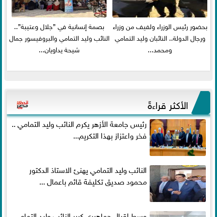
بحضور رئيس الوزراء ولفيف من وزراء
بصمة إنسانية في ”جلال وعتيبة”..
ورجال الدولة.. النائبان وليد التمامي
النائب وليد التمامي والبروفيسور جمال
ومحمد...
شيحة يداويان...
الأكثر قراءةً
رئيس جامعة الأزهر يكرم النائب وليد التمامي ..
فخر واعتزاز بهذا التكريم...
النائب وليد التمامي يهنئ الاستاذ الدكتور
محمود صديق تكليفة قائم باعمال ...
وسط إقبال جماهيري كبير النائب وليد التمامي