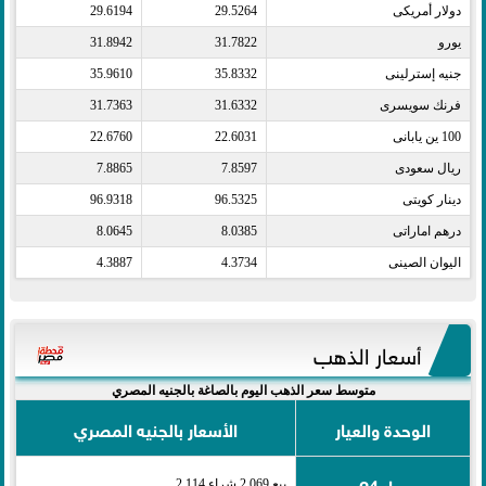
دولار أمريكى​
29.5264
29.6194
يورو​
31.7822
31.8942
جنيه إسترلينى​
35.8332
35.9610
فرنك سويسرى​
31.6332
31.7363
100 ين يابانى​
22.6031
22.6760
ريال سعودى​
7.8597
7.8865
دينار كويتى​
96.5325
96.9318
درهم اماراتى​
8.0385
8.0645
اليوان الصينى​
4.3734
4.3887
أسعار الذهب
متوسط سعر الذهب اليوم بالصاغة بالجنيه المصري
الوحدة والعيار
الأسعار بالجنيه المصري
عيار 24
بيع 2,069 شراء 2,114