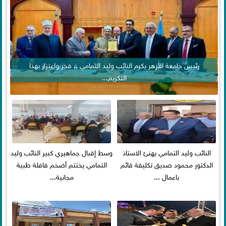
رئيس جامعة الأزهر يكرم النائب وليد التمامي .. فخر واعتزاز بهذا
التكريم...
النائب وليد التمامي يهنئ الاستاذ
وسط إقبال جماهيري كبير النائب وليد
الدكتور محمود صديق تكليفة قائم
التمامي يختتم أضخم قافلة طبية
باعمال ...
مجانية...