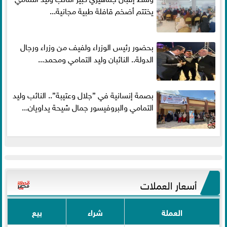
يختتم أضخم قافلة طبية مجانية...
بحضور رئيس الوزراء ولفيف من وزراء ورجال
الدولة.. النائبان وليد التمامي ومحمد...
بصمة إنسانية في ”جلال وعتيبة”.. النائب وليد
التمامي والبروفيسور جمال شيحة يداويان...
أسعار العملات
العملة
شراء
بيع