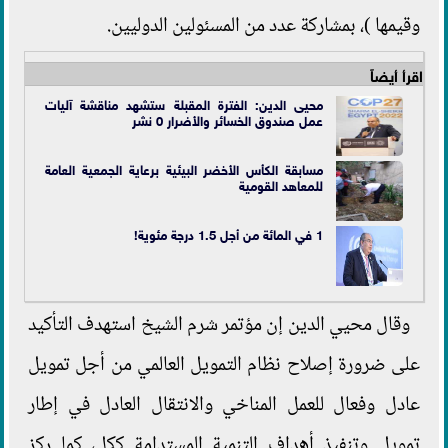
وقيمها )، بمشاركة عدد من المسئولين الدوليين.
اقرأ أيضاً
محيى الدين: الفترة المقبلة ستشهد مناقشة آليات
عمل صندوق الخسائر والأضرار 0 نشر
مسابقة الكأس الأخضر البيئية برعاية الجمعية العامة
للمعاهد القومية
1 في المائة من أجل 1.5 درجة مئوية!
وقال محيي الدين إن مؤتمر شرم الشيخ استهدف التأكيد
على ضرورة إصلاح نظام التمويل العالمي من أجل تمويل
عادل وفعال للعمل المناخي والانتقال العادل في إطار
تمويل وتنفيذ أهداف التنمية المستدامة ككل، كما ركز