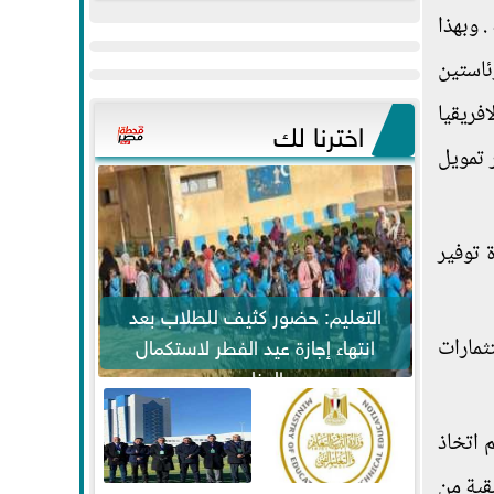
عيد
مواكبة خطوات
. وبهذا
الفطر..ويحتشدون
الرئيس السيسي...
ئاستين
وسط آلاف...
دية لافريقيا
اخترنا لك
 تمويل
 توفير
التعليم: حضور كثيف للطلاب بعد
انتهاء إجازة عيد الفطر لاستكمال
ثمارات
المناهج
 اتخاذ
قية من