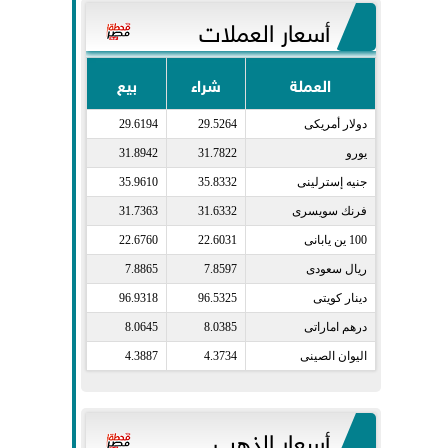
أسعار العملات
العملة
شراء
بيع
دولار أمريكى​
29.5264
29.6194
يورو​
31.7822
31.8942
جنيه إسترلينى​
35.8332
35.9610
فرنك سويسرى​
31.6332
31.7363
100 ين يابانى​
22.6031
22.6760
ريال سعودى​
7.8597
7.8865
دينار كويتى​
96.5325
96.9318
درهم اماراتى​
8.0385
8.0645
اليوان الصينى​
4.3734
4.3887
أسعار الذهب