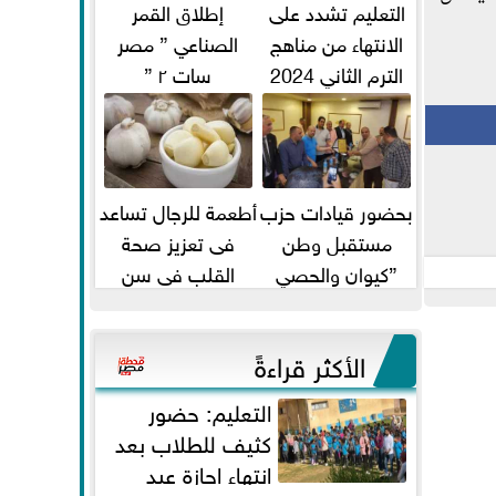
التعليم تشدد على
إطلاق القمر
الانتهاء من مناهج
الصناعي ” مصر
الترم الثاني 2024
سات ٢ ”
قبل الامتحانات
بحضور قيادات حزب
أطعمة للرجال تساعد
مستقبل وطن
فى تعزيز صحة
”كيوان والحصي
القلب فى سن
والتمامي وابوحجازي
الأربعين
وعيسي” أمانه كفر...
الأكثر قراءةً
التعليم: حضور
كثيف للطلاب بعد
انتهاء إجازة عيد