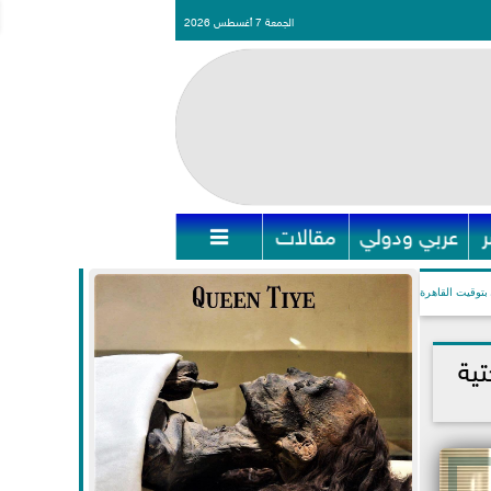
الجمعة 7 أغسطس 2026
عربي ودولي
مقالات

بتوقيت القاهرة
تية