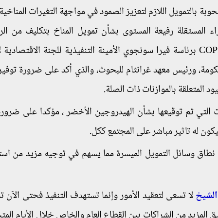
حوبة بالتمويل اللازم لتعزيز الصمود في مواجهة التغيرات المناخية 
ء المستقلة رفيعة المستوى بشأن تمويل المناخ بتكليف من الر
المصرية والبريطانية لمؤتمرى المناخ COP27 وCOP26 برئاسة فيرا سونجوي الأمينة التنفيذية للجنة الاقتصا
حكومة، ورئيس معهد غرانثام للبحوث، والذي أكد على ضرورة توفير
د المتعلقة بالموازنات ذات الصلة.
ت التي تم توقيعها بشأن الهيدروجين الأخضر ، مؤكدا على ضرورة
يكون له تاثير مباشر على المجتمع ككل.
طاق وسائل التمويل الميسرة مما يسهم في توجيه مزيد من است
الشيخ
لا تسعى لتعقيد الأمور وإنما تستهدف التنفيذ فحتى الآن تم
 المزيد من الشراكات بين القطاع العام والخاص خلال الأيام المتب