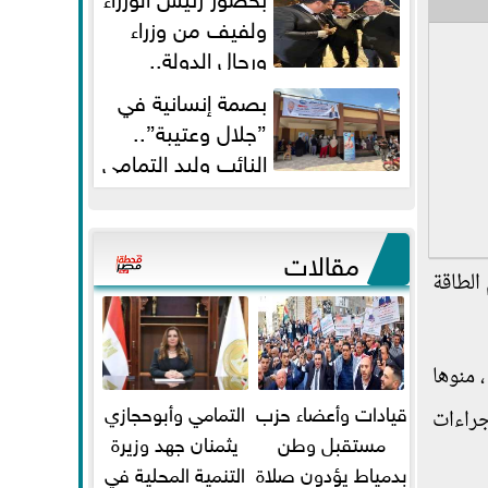
ولفيف من وزراء
ورجال الدولة..
النائبان وليد التمامي ومحمد...
بصمة إنسانية في
”جلال وعتيبة”..
النائب وليد التمامي
والبروفيسور جمال شيحة يداويان...
مقالات
الطاقة
 منوها
قيادات وأعضاء حزب
التمامي وأبوحجازي
جراءات
مستقبل وطن
يثمنان جهد وزيرة
بدمياط يؤدون صلاة
التنمية المحلية في