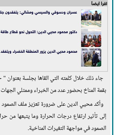
اقرأ أيضاً
عسران ودسوقي والسيسي ومشالي: يتفقدون جناح مدك
دكتور محمود محيي الدين: التحول نحو قطاع طاقة 
محمود محيي الدين يزور المنطقة الخضراء ويتفقد أ
جاء ذلك خلال كلمته التي القاها بجلسة بعنوان " ح
بقمة المناخ بحضور عدد من الخبراء وممثلي الجهات ا
وأكد محيي الدين على ضرورة تعزيز ملف الصمود با
إلى تأثير ارتفاع درجات الحرارة وما يتبعها من حر
الصمود في مواجهة التغيرات المناخية.