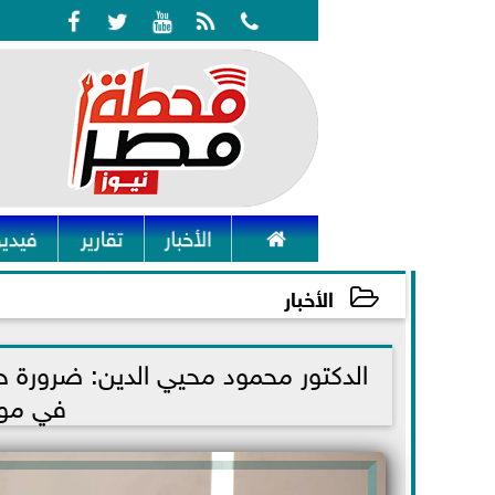






الأخبار
تقارير
فيديو
الأخبار
2022-11-15 16:36:46
الدكتور محمود محيي الدين: ضرورة حش
في مواج