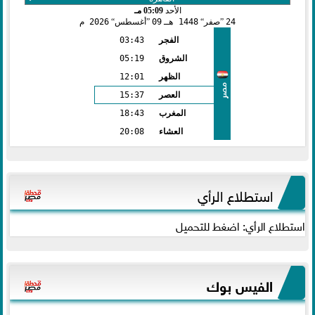
الأحد
05:09 مـ
24
صفر
1448 هـ
09
أغسطس
2026 م
الفجر
03:43
الشروق
05:19
الظهر
12:01
مصر
العصر
15:37
المغرب
18:43
العشاء
20:08
استطلاع الرأي
استطلاع الرأي: اضغط للتحميل
الفيس بوك