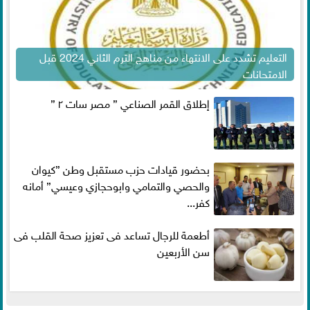
التعليم تشدد على الانتهاء من مناهج الترم الثاني 2024 قبل
الامتحانات
إطلاق القمر الصناعي ” مصر سات ٢ ”
بحضور قيادات حزب مستقبل وطن ”كيوان
والحصي والتمامي وابوحجازي وعيسي” أمانه
كفر...
أطعمة للرجال تساعد فى تعزيز صحة القلب فى
سن الأربعين