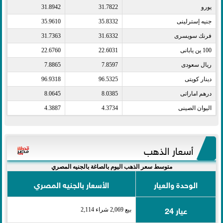
يورو​
31.7822
31.8942
جنيه إسترلينى​
35.8332
35.9610
فرنك سويسرى​
31.6332
31.7363
100 ين يابانى​
22.6031
22.6760
ريال سعودى​
7.8597
7.8865
دينار كويتى​
96.5325
96.9318
درهم اماراتى​
8.0385
8.0645
اليوان الصينى​
4.3734
4.3887
أسعار الذهب
متوسط سعر الذهب اليوم بالصاغة بالجنيه المصري
الوحدة والعيار
الأسعار بالجنيه المصري
عيار 24
بيع 2,069 شراء 2,114