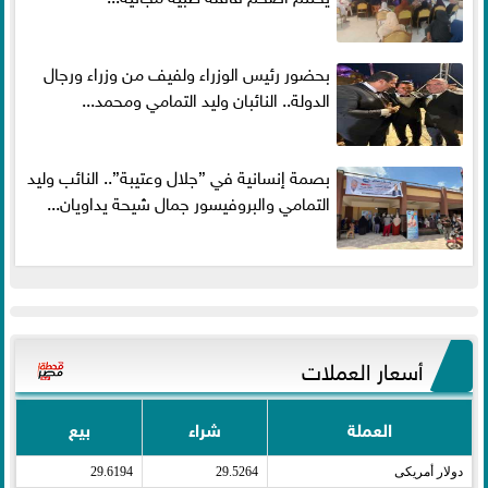
بحضور رئيس الوزراء ولفيف من وزراء ورجال
الدولة.. النائبان وليد التمامي ومحمد...
بصمة إنسانية في ”جلال وعتيبة”.. النائب وليد
التمامي والبروفيسور جمال شيحة يداويان...
أسعار العملات
العملة
شراء
بيع
دولار أمريكى​
29.5264
29.6194