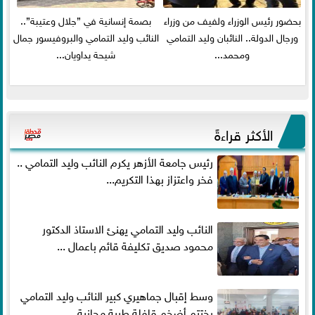
بحضور رئيس الوزراء ولفيف من وزراء
بصمة إنسانية في ”جلال وعتيبة”..
ورجال الدولة.. النائبان وليد التمامي
النائب وليد التمامي والبروفيسور جمال
ومحمد...
شيحة يداويان...
الأكثر قراءةً
رئيس جامعة الأزهر يكرم النائب وليد التمامي ..
فخر واعتزاز بهذا التكريم...
النائب وليد التمامي يهنئ الاستاذ الدكتور
محمود صديق تكليفة قائم باعمال ...
وسط إقبال جماهيري كبير النائب وليد التمامي
يختتم أضخم قافلة طبية مجانية...