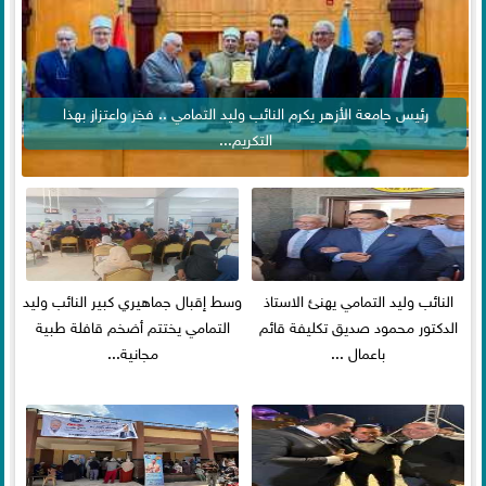
رئيس جامعة الأزهر يكرم النائب وليد التمامي .. فخر واعتزاز بهذا
التكريم...
النائب وليد التمامي يهنئ الاستاذ
وسط إقبال جماهيري كبير النائب وليد
الدكتور محمود صديق تكليفة قائم
التمامي يختتم أضخم قافلة طبية
باعمال ...
مجانية...