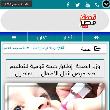




الأحد 9 أغسطس 2026

الأخبار
تقارير

صحة
الإثنين، 28 نوفمبر 2022
03:25 مـ
بتوقيت القاهرة
2022-11-28 15:25:48
وزير الصحة: إطلاق حملة قومية للتطعيم
ضد مرض شلل الأطفال ....تفاصيل