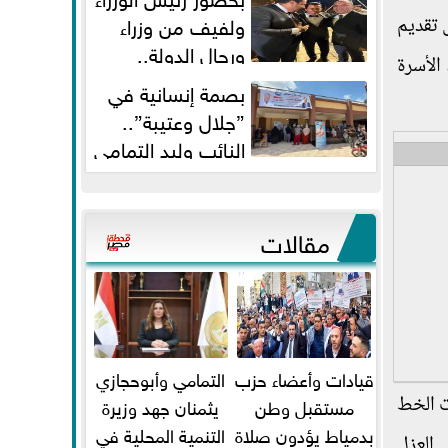
ولفيف من وزراء
 تقديم
ورجال الدولة..
الأسرة
النائبان وليد التمامي ومحمد...
بصمة إنسانية في
”جلال وعتيبة”..
النائب وليد التمامي
والبروفيسور جمال شيحة يداويان...
مقالات
قيادات وأعضاء حزب
التمامي وأبوحجازي
ت الخط
مستقبل وطن
يثمنان جهد وزيرة
بدمياط يؤدون صلاة
التنمية المحلية في
ضى العزل