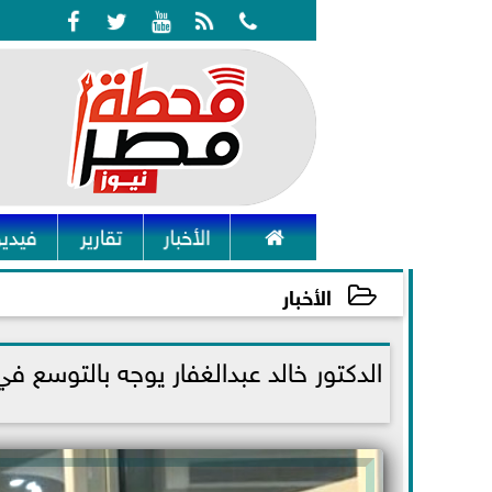






الأخبار
تقارير
فيديو
الأخبار
2022-01-27 16:52:52
الدكتور خالد عبدالغفار يوجه بالتوسع 