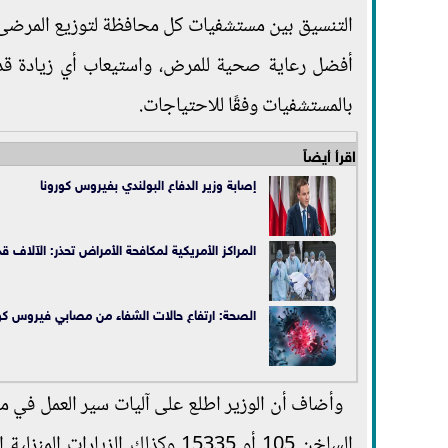
التنسيق بين مستشفيات كل محافظة لتوزيع المرضى و
أفضل رعاية صحية للمرض، واستيعاب أي زيادة قد 
بالمستشفيات وفقًا للاحتياجات.
اقرأ أيضاً
إصابة وزير الدفاع البولندي بفيروس كورونا
المراكز الأمريكية لمكافحة الأمراض تحذر: الآلاف 
الصحة: ارتفاع حالات الشفاء من مصابي فيروس كورونا إلى 349427 وخروجهم م
وأضاف أن الوزير اطلع على آليات سير العمل في 
الساخن 105 أو 15335 وكذلك الزي