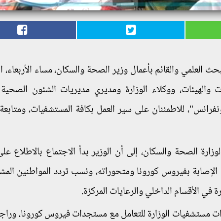
لبحث العلمي والقائم بأعمال وزير الصحة والسكان، مساء الأربعاء، 
 والهيئات، ووكلاء الوزارة ومديري مديريات الشئون الصحية
فرانس"، للاطمئنان على سير العمل بكافة المستشفيات، ومتابعة
زارة الصحة والسكان، إلى أن الوزير بدأ الاجتماع بالاطلاع على
لإصابة بفيروس كورونا ومتحوراته، ونسب تردد المواطنين المش
في الأقسام الداخلي والرعايات المركزة.
ات مستشفيات الوزارة للتعامل مع مستجدات فيروس كورونا، وراجع