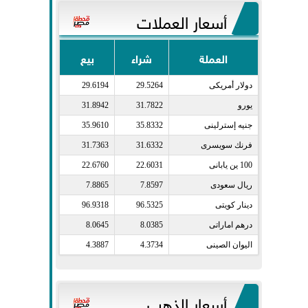
أسعار العملات
العملة
شراء
بيع
دولار أمريكى​
29.5264
29.6194
يورو​
31.7822
31.8942
جنيه إسترلينى​
35.8332
35.9610
فرنك سويسرى​
31.6332
31.7363
100 ين يابانى​
22.6031
22.6760
ريال سعودى​
7.8597
7.8865
دينار كويتى​
96.5325
96.9318
درهم اماراتى​
8.0385
8.0645
اليوان الصينى​
4.3734
4.3887
أسعار الذهب