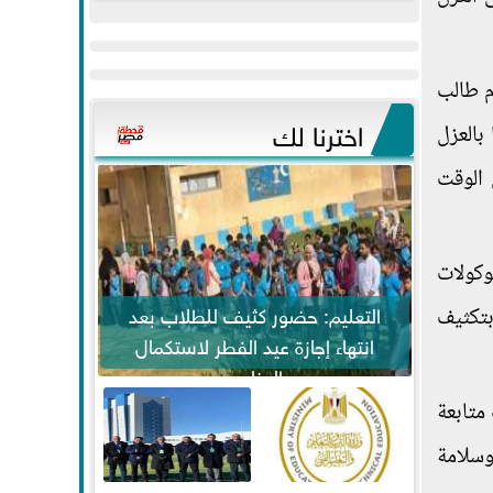
عيد
مواكبة خطوات
الفطر..ويحتشدون
الرئيس السيسي...
وسط آلاف...
ة على الرقم المجاني (1440) والتي يقوم طالب
اخترنا لك
بالعزل
 الوقت
وكولات
التعليم: حضور كثيف للطلاب بعد
بتكثيف
انتهاء إجازة عيد الفطر لاستكمال
المناهج
متابعة
وسلامة