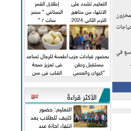
التعليم تشدد على
إطلاق القمر
الانتهاء من مناهج
الصناعي ” مصر
لمخزون
الترم الثاني 2024
سات ٢ ”
تياجات
قبل الامتحانات
وسع في
بحضور قيادات حزب
أطعمة للرجال تساعد
مستقبل وطن
فى تعزيز صحة
”كيوان والحصي
القلب فى سن
والتمامي وابوحجازي
الأربعين
وعيسي” أمانه كفر...
الأكثر قراءةً
التعليم: حضور
كثيف للطلاب بعد
انتهاء إجازة عيد