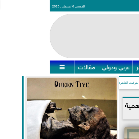
الخميس 6 أغسطس 2026
عربي ودولي
مقالات

بتوقيت القاهرة
همية