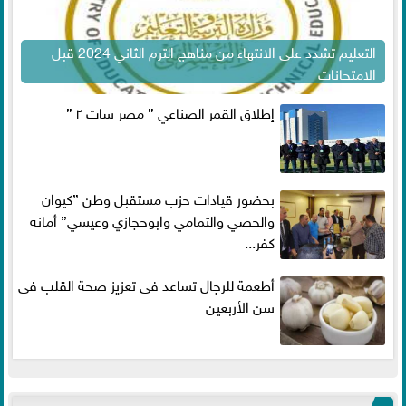
التعليم تشدد على الانتهاء من مناهج الترم الثاني 2024 قبل
الامتحانات
إطلاق القمر الصناعي ” مصر سات ٢ ”
بحضور قيادات حزب مستقبل وطن ”كيوان
والحصي والتمامي وابوحجازي وعيسي” أمانه
كفر...
أطعمة للرجال تساعد فى تعزيز صحة القلب فى
سن الأربعين