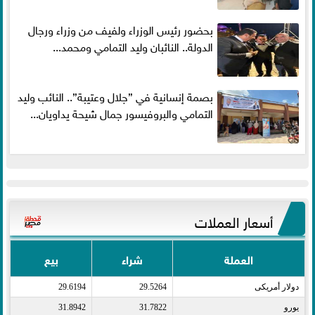
بحضور رئيس الوزراء ولفيف من وزراء ورجال
الدولة.. النائبان وليد التمامي ومحمد...
بصمة إنسانية في ”جلال وعتيبة”.. النائب وليد
التمامي والبروفيسور جمال شيحة يداويان...
أسعار العملات
العملة
شراء
بيع
دولار أمريكى​
29.5264
29.6194
يورو​
31.7822
31.8942