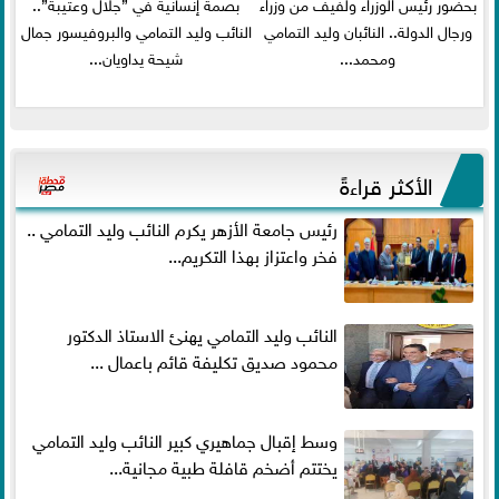
بحضور رئيس الوزراء ولفيف من وزراء
بصمة إنسانية في ”جلال وعتيبة”..
ورجال الدولة.. النائبان وليد التمامي
النائب وليد التمامي والبروفيسور جمال
ومحمد...
شيحة يداويان...
الأكثر قراءةً
رئيس جامعة الأزهر يكرم النائب وليد التمامي ..
فخر واعتزاز بهذا التكريم...
النائب وليد التمامي يهنئ الاستاذ الدكتور
محمود صديق تكليفة قائم باعمال ...
وسط إقبال جماهيري كبير النائب وليد التمامي
يختتم أضخم قافلة طبية مجانية...