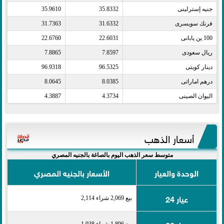
جنيه إسترلينى​
35.8332
35.9610
فرنك سويسرى​
31.6332
31.7363
100 ين يابانى​
22.6031
22.6760
ريال سعودى​
7.8597
7.8865
دينار كويتى​
96.5325
96.9318
درهم اماراتى​
8.0385
8.0645
اليوان الصينى​
4.3734
4.3887
أسعار الذهب
متوسط سعر الذهب اليوم بالصاغة بالجنيه المصري
الوحدة والعيار
الأسعار بالجنيه المصري
عيار 24
بيع 2,069 شراء 2,114
بيع 1,896 شراء 1,938