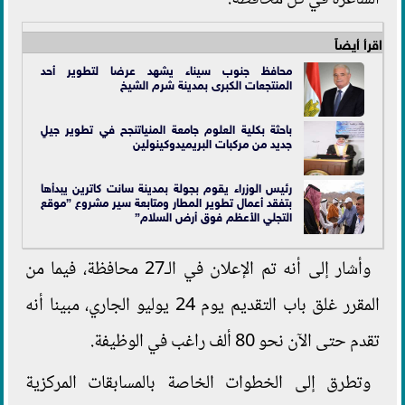
اقرأ أيضاً
محافظ جنوب سيناء يشهد عرضا لتطوير أحد
المنتجعات الكبرى بمدينة شرم الشيخ
باحثة بكلية العلوم جامعة المنياتنجح في تطوير جيلٍ
جديد من مركبات البريميدوكينولين
رئيس الوزراء يقوم بجولة بمدينة سانت كاترين يبدأها
بتفقد أعمال تطوير المطار ومتابعة سير مشروع ”موقع
التجلي الأعظم فوق أرض السلام”
وأشار إلى أنه تم الإعلان في الـ27 محافظة، فيما من
المقرر غلق باب التقديم يوم 24 يوليو الجاري، مبينا أنه
تقدم حتى الآن نحو 80 ألف راغب في الوظيفة.
وتطرق إلى الخطوات الخاصة بالمسابقات المركزية