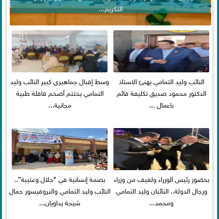
التكريم...
النائب وليد التمامي يهنئ الاستاذ
وسط إقبال جماهيري كبير النائب وليد
الدكتور محمود صديق تكليفة قائم
التمامي يختتم أضخم قافلة طبية
باعمال ...
مجانية...
بحضور رئيس الوزراء ولفيف من وزراء
بصمة إنسانية في ”جلال وعتيبة”..
ورجال الدولة.. النائبان وليد التمامي
النائب وليد التمامي والبروفيسور جمال
ومحمد...
شيحة يداويان...