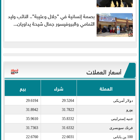
بصمة إنسانية في ”جلال وعتيبة”.. النائب وليد
التمامي والبروفيسور جمال شيحة يداويان...
أسعار العملات
العملة
شراء
بيع
دولار أمريكى​
29.5264
29.6194
يورو​
31.7822
31.8942
جنيه إسترلينى​
35.8332
35.9610
فرنك سويسرى​
31.6332
31.7363
100 ين يابانى​
22.6031
22.6760