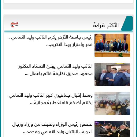
الأكثر قراءةً
رئيس جامعة الأزهر يكرم النائب وليد التمامي ..
فخر واعتزاز بهذا التكريم...
النائب وليد التمامي يهنئ الاستاذ الدكتور
محمود صديق تكليفة قائم باعمال ...
وسط إقبال جماهيري كبير النائب وليد التمامي
يختتم أضخم قافلة طبية مجانية...
بحضور رئيس الوزراء ولفيف من وزراء ورجال
الدولة.. النائبان وليد التمامي ومحمد...