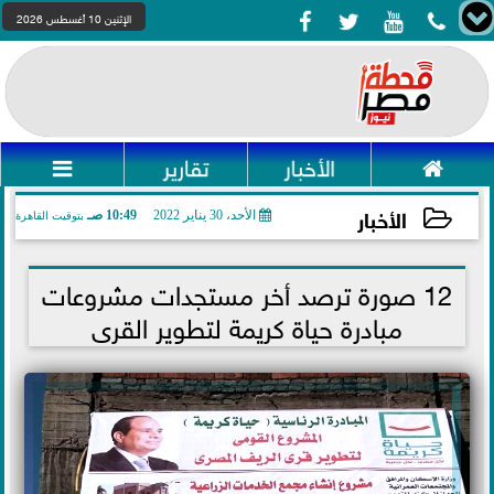




الإثنين 10 أغسطس 2026

الأخبار
تقارير

الأخبار
الأحد، 30 يناير 2022
10:49 صـ
بتوقيت القاهرة
2022-01-30 10:49:39
12 صورة ترصد أخر مستجدات مشروعات
مبادرة حياة كريمة لتطوير القرى