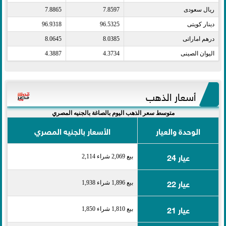
ريال سعودى​
7.8597
7.8865
دينار كويتى​
96.5325
96.9318
درهم اماراتى​
8.0385
8.0645
اليوان الصينى​
4.3734
4.3887
أسعار الذهب
متوسط سعر الذهب اليوم بالصاغة بالجنيه المصري
الوحدة والعيار
الأسعار بالجنيه المصري
عيار 24
بيع 2,069 شراء 2,114
عيار 22
بيع 1,896 شراء 1,938
عيار 21
بيع 1,810 شراء 1,850