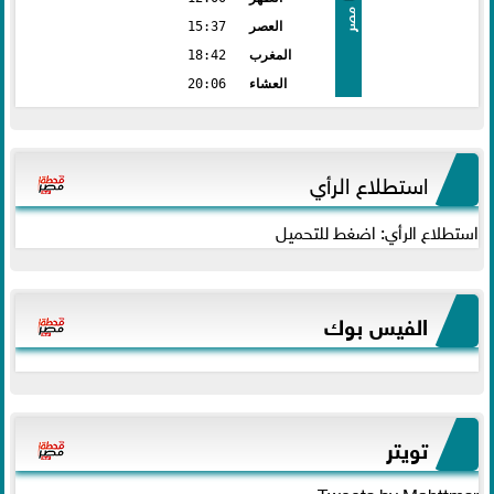
مصر
العصر
15:37
المغرب
18:42
العشاء
20:06
استطلاع الرأي
استطلاع الرأي: اضغط للتحميل
الفيس بوك
تويتر
Tweets by Mahttmsr