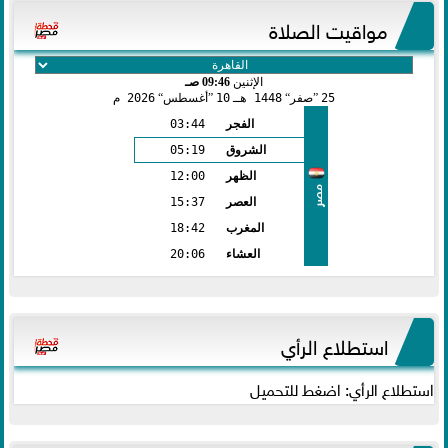
مواقيت الصلاة
الإثنين
09:46 صـ
25
صفر
1448 هـ
10
أغسطس
2026 م
الفجر
03:44
الشروق
05:19
الظهر
12:00
مصر
العصر
15:37
المغرب
18:42
العشاء
20:06
استطلاع الرأي
استطلاع الرأي: اضغط للتحميل