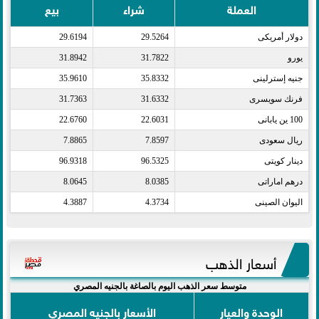
العملة
شراء
بيع
دولار أمريكى​
29.5264
29.6194
يورو​
31.7822
31.8942
جنيه إسترلينى​
35.8332
35.9610
فرنك سويسرى​
31.6332
31.7363
100 ين يابانى​
22.6031
22.6760
ريال سعودى​
7.8597
7.8865
دينار كويتى​
96.5325
96.9318
درهم اماراتى​
8.0385
8.0645
اليوان الصينى​
4.3734
4.3887
أسعار الذهب
متوسط سعر الذهب اليوم بالصاغة بالجنيه المصري
الوحدة والعيار
الأسعار بالجنيه المصري