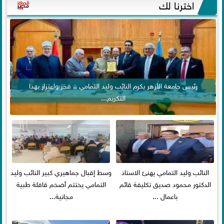
اخترنا لك
رئيس جامعة الأزهر يكرم النائب وليد التمامي .. فخر واعتزاز بهذا
التكريم...
النائب وليد التمامي يهنئ الاستاذ
وسط إقبال جماهيري كبير النائب وليد
الدكتور محمود صديق تكليفة قائم
التمامي يختتم أضخم قافلة طبية
باعمال ...
مجانية...