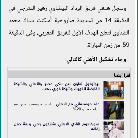
وسجل هدفي فريق الوداد البيضاوي زهير المترجي في
الدقيقة 14 من تسديدة صاروخية أسكنت شباك محمد
الشناوي لتعلن الهدف الأول للفريق المغربي، وفي الدقيقة
59، من زمن المباراة.
وجاء تشكيل الأهلي كالتالي:
اقرأ أيضاً
بروتوكول تعاون بين بنكي مصر والأهلي والشركة
القابضة للكهرباء وشركة فوري دهب
عقد موسيماني مع
الاهلي
...لمدة موسمين مع رفع
الراتب بنحو 20%
صور/نجوم النادي الاهلي يشاركون رامي ربيعة حفل
زفافه