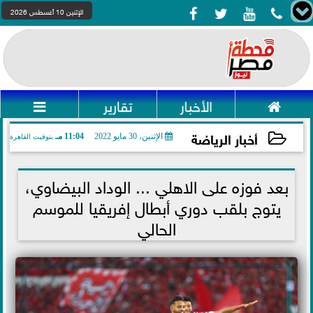




الإثنين 10 أغسطس 2026

الأخبار
تقارير

أخبار الرياضة
الإثنين، 30 مايو 2022
11:04 مـ
بتوقيت القاهرة
2022-05-30 23:04:49
بعد فوزه على الاهلي ... الوداد البيضاوي،
يتوج بلقب دوري أبطال إفريقيا للموسم
الحالي