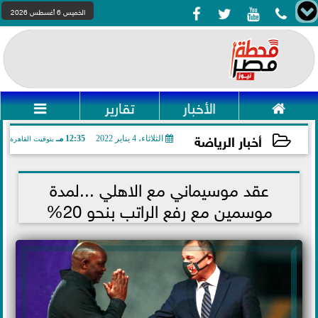




الخميس 6 أغسطس 2026

الأخبار
تقارير

أخبار الرياضة
الثلاثاء، 4 يناير 2022
12:35 مـ
بتوقيت القاهرة
2022-01-04 12:35:03
عقد موسيماني مع الاهلي ...لمدة
موسمين مع رفع الراتب بنحو 20%