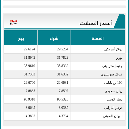
أسعار العملات
العملة
شراء
بيع
دولار أمريكى​
29.5264
29.6194
يورو​
31.7822
31.8942
جنيه إسترلينى​
35.8332
35.9610
فرنك سويسرى​
31.6332
31.7363
100 ين يابانى​
22.6031
22.6760
ريال سعودى​
7.8597
7.8865
دينار كويتى​
96.5325
96.9318
درهم اماراتى​
8.0385
8.0645
اليوان الصينى​
4.3734
4.3887