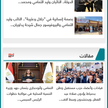
الدولة.. النائبان وليد التمامي ومحمد...
بصمة إنسانية في ”جلال وعتيبة”.. النائب وليد
التمامي والبروفيسور جمال شيحة يداويان...
مقالات
قيادات وأعضاء حزب مستقبل وطن
التمامي وأبوحجازي يثمنان جهد وزيرة
بدمياط يؤدون صلاة عيد
التنمية المحلية في مواكبة خطوات
الفطر..ويحتشدون وسط آلاف...
الرئيس السيسي...