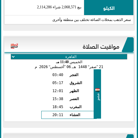
الكيلو
بيع 2,068,571 شراء 2,114,286
سعر الذهب بمحلات الصاغة تختلف بين منطقة وأخرى
مواقيت الصلاة
الخميس
11:40 مـ
21
صفر
1448 هـ
06
أغسطس
2026 م
الفجر
03:40
الشروق
05:17
الظهر
12:01
مصر
العصر
15:38
المغرب
18:45
العشاء
20:11