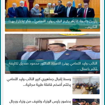
رئيس جامعة الأزهر يكرم النائب وليد التمامي .. فخر واعتزاز بهذا
التكريم...
النائب وليد التمامي يهنئ الاستاذ الدكتور محمود صديق تكليفة
قائم باعمال ...
وسط إقبال جماهيري كبير النائب وليد التمامي
يختتم أضخم قافلة طبية مجانية...
بحضور رئيس الوزراء ولفيف من وزراء ورجال