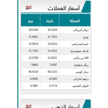
أسعار العملات
العملة
شراء
بيع
دولار أمريكى​
29.5264
29.6194
يورو​
31.7822
31.8942
جنيه إسترلينى​
35.8332
35.9610
فرنك سويسرى​
31.6332
31.7363
100 ين يابانى​
22.6031
22.6760
ريال سعودى​
7.8597
7.8865
دينار كويتى​
96.5325
96.9318
درهم اماراتى​
8.0385
8.0645
اليوان الصينى​
4.3734
4.3887
أسعار الذهب