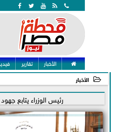






الأخبار
تقارير
فيديو
الأخبار
2022-01-30 19:56:14
رئيس الوزراء يتابع جهود