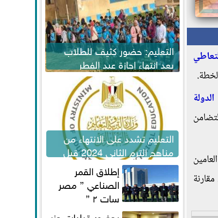
التعليم: حضور كثيف للطلاب
تعاطي
بعد انتهاء إجازة عيد الفطر
لاستكمال المناهج
الدولة
تضامن
التعليم تشدد على الانتهاء من
مناهج الترم الثاني 2024 قبل
لعامين
الامتحانات
إطلاق القمر
 و2020"، حيث أوضحت أن مؤشرات المسح سجلت انخفاضاً في نسب التعاطي والإدمان خلال عام 2020، مقارنة
الصناعي ” مصر
سات ٢ ”
بحضور قيادات حزب