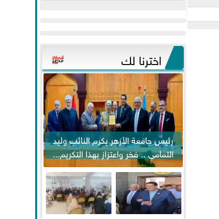
عيد
مواكبة خطوات
الفطر..ويحتشدون
الرئيس السيسي...
وسط آلاف...
اخترنا لك
رئيس جامعة الأزهر يكرم النائب وليد
التمامي .. فخر واعتزاز بهذا التكريم...