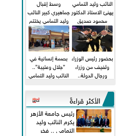
النائب وليد التمامي
وسط إقبال
يهنئ الاستاذ الدكتور
جماهيري كبير النائب
محمود صديق
وليد التمامي يختتم
تكليفة قائم باعمال
أضخم قافلة طبية
...
مجانية...
بحضور رئيس الوزراء
بصمة إنسانية في
ولفيف من وزراء
”جلال وعتيبة”..
ورجال الدولة..
النائب وليد التمامي
النائبان وليد التمامي
والبروفيسور جمال
ومحمد...
شيحة يداويان...
الأكثر قراءةً
رئيس جامعة الأزهر
يكرم النائب وليد
التمامي .. فخر