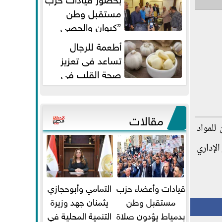
مستقبل وطن
”كيوان والحصي
والتمامي وابوحجازي وعيسي” أمانه
أطعمة للرجال
كفر...
تساعد فى تعزيز
صحة القلب فى
سن الأربعين
مقالات
للمواد
الإداري
قيادات وأعضاء حزب
التمامي وأبوحجازي
مستقبل وطن
يثمنان جهد وزيرة
بدمياط يؤدون صلاة
التنمية المحلية في