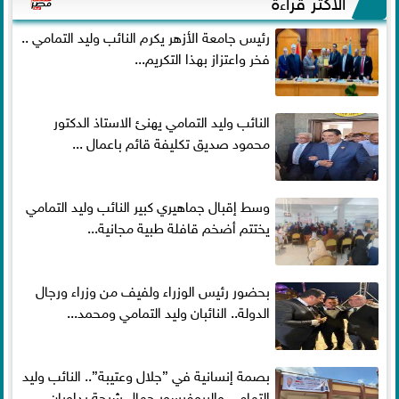
رئيس جامعة الأزهر يكرم النائب وليد التمامي ..
فخر واعتزاز بهذا التكريم...
النائب وليد التمامي يهنئ الاستاذ الدكتور
محمود صديق تكليفة قائم باعمال ...
وسط إقبال جماهيري كبير النائب وليد التمامي
يختتم أضخم قافلة طبية مجانية...
بحضور رئيس الوزراء ولفيف من وزراء ورجال
الدولة.. النائبان وليد التمامي ومحمد...
بصمة إنسانية في ”جلال وعتيبة”.. النائب وليد
التمامي والبروفيسور جمال شيحة يداويان...