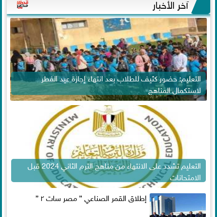
آخر الأخبار
التعليم: حضور كثيف للطلاب بعد انتهاء إجازة عيد الفطر
لاستكمال المناهج
التعليم تشدد على الانتهاء من مناهج الترم الثاني 2024 قبل
الامتحانات
إطلاق القمر الصناعي ” مصر سات ٢ ”