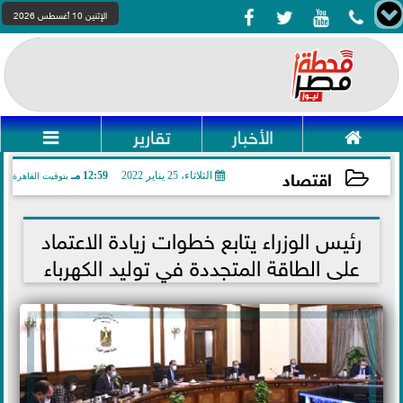




الإثنين 10 أغسطس 2026

الأخبار
تقارير

اقتصاد
الثلاثاء، 25 يناير 2022
12:59 مـ
بتوقيت القاهرة
2022-01-25 12:59:00
رئيس الوزراء يتابع خطوات زيادة الاعتماد
على الطاقة المتجددة في توليد الكهرباء