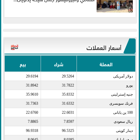
أسعار العملات
العملة
شراء
بيع
دولار أمريكى​
29.5264
29.6194
يورو​
31.7822
31.8942
جنيه إسترلينى​
35.8332
35.9610
فرنك سويسرى​
31.6332
31.7363
100 ين يابانى​
22.6031
22.6760
ريال سعودى​
7.8597
7.8865
دينار كويتى​
96.5325
96.9318
درهم اماراتى​
8.0385
8.0645