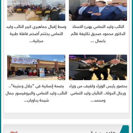
النائب وليد التمامي يهنئ الاستاذ
وسط إقبال جماهيري كبير النائب وليد
الدكتور محمود صديق تكليفة قائم
التمامي يختتم أضخم قافلة طبية
باعمال ...
مجانية...
بحضور رئيس الوزراء ولفيف من وزراء
بصمة إنسانية في ”جلال وعتيبة”..
ورجال الدولة.. النائبان وليد التمامي
النائب وليد التمامي والبروفيسور جمال
ومحمد...
شيحة يداويان...
الأكثر قراءةً