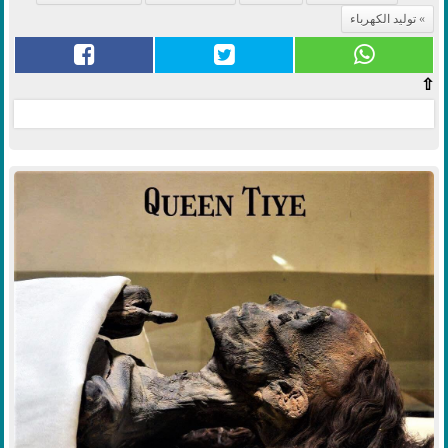
توليد الكهرباء
⇧