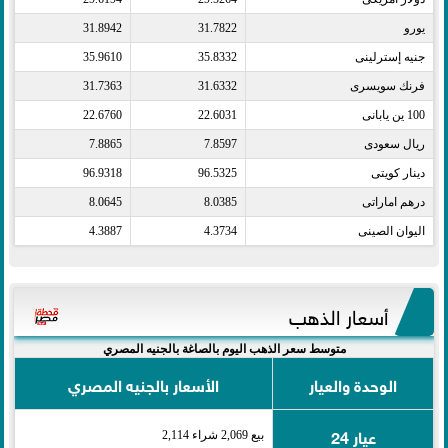
يورو​
31.7822
31.8942
جنيه إسترلينى​
35.8332
35.9610
فرنك سويسرى​
31.6332
31.7363
100 ين يابانى​
22.6031
22.6760
ريال سعودى​
7.8597
7.8865
دينار كويتى​
96.5325
96.9318
درهم اماراتى​
8.0385
8.0645
اليوان الصينى​
4.3734
4.3887
أسعار الذهب
متوسط سعر الذهب اليوم بالصاغة بالجنيه المصري
الوحدة والعيار
الأسعار بالجنيه المصري
عيار 24
بيع 2,069 شراء 2,114