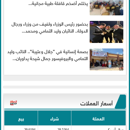
يختتم أضخم قافلة طبية مجانية...
بحضور رئيس الوزراء ولفيف من وزراء ورجال
الدولة.. النائبان وليد التمامي ومحمد...
بصمة إنسانية في ”جلال وعتيبة”.. النائب وليد
التمامي والبروفيسور جمال شيحة يداويان...
أسعار العملات
العملة
شراء
بيع
دولار أمريكى​
29.5264
29.6194