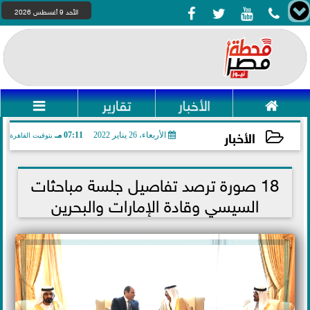




الأحد 9 أغسطس 2026

الأخبار
تقارير

الأخبار
الأربعاء، 26 يناير 2022
07:11 مـ
بتوقيت القاهرة
2022-01-26 19:11:59
18 صورة ترصد تفاصيل جلسة مباحثات
السيسي وقادة الإمارات والبحرين