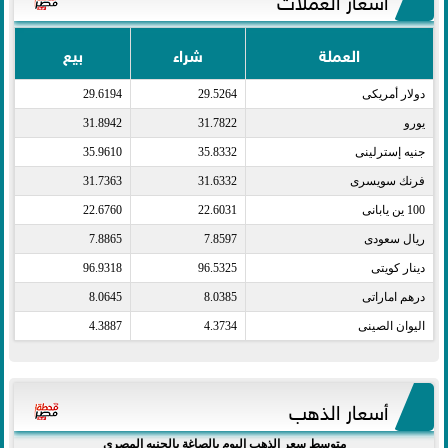
العملة
شراء
بيع
دولار أمريكى​
29.5264
29.6194
يورو​
31.7822
31.8942
جنيه إسترلينى​
35.8332
35.9610
فرنك سويسرى​
31.6332
31.7363
100 ين يابانى​
22.6031
22.6760
ريال سعودى​
7.8597
7.8865
دينار كويتى​
96.5325
96.9318
درهم اماراتى​
8.0385
8.0645
اليوان الصينى​
4.3734
4.3887
أسعار الذهب
متوسط سعر الذهب اليوم بالصاغة بالجنيه المصري