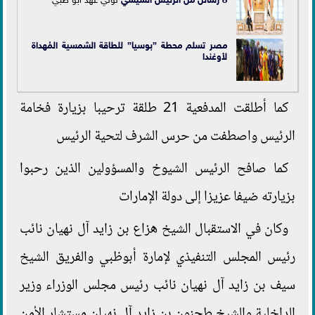
مصر تسلم محطة ”بوسيا” للطاقة الشمسية المُهداة
لأوغندا
كما أطلقت المدفعية 21 طلقة ترحيبا بزيارة فخامة
الرئيس واصطفت من حرس الشرف لتحية الرئيس
كما صافح الرئيس الشيوخ والمسؤولين الذين رحبوا
بزيارته ضيفا عزيزا إلى دولة الإمارات
وكان في الاستقبال الشيخ هزاع بن زايد آل نهيان نائب
رئيس المجلس التنفيذي لإمارة أبوظبي والفريق الشيخ
سيف بن زايد آل نهيان نائب رئيس مجلس الوزراء وزير
الداخلية والشيخ طحنون بن زايد آل نهيان مستشار الأمن