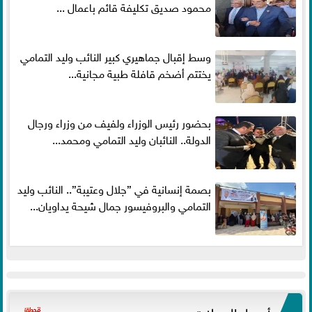
محمود صديق تكليفة قائم باعمال ...
وسط إقبال جماهيري كبير النائب وليد التمامي
يختتم أضخم قافلة طبية مجانية...
بحضور رئيس الوزراء ولفيف من وزراء ورجال
الدولة.. النائبان وليد التمامي ومحمد...
بصمة إنسانية في ”جلال وعتيبة”.. النائب وليد
التمامي والبروفيسور جمال شيحة يداويان...
أسعار العملات