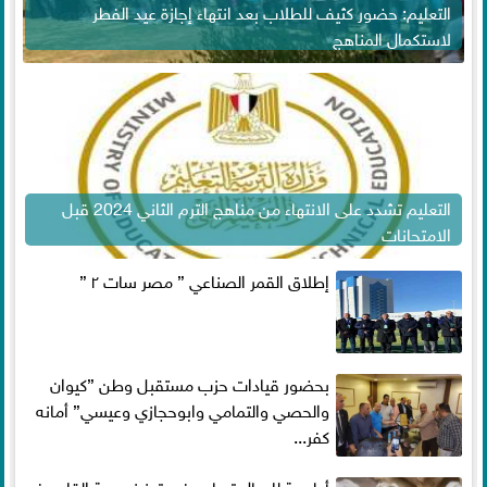
التعليم: حضور كثيف للطلاب بعد انتهاء إجازة عيد الفطر
لاستكمال المناهج
التعليم تشدد على الانتهاء من مناهج الترم الثاني 2024 قبل
الامتحانات
إطلاق القمر الصناعي ” مصر سات ٢ ”
بحضور قيادات حزب مستقبل وطن ”كيوان
والحصي والتمامي وابوحجازي وعيسي” أمانه
كفر...
أطعمة للرجال تساعد فى تعزيز صحة القلب فى