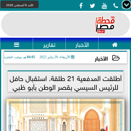




الأحد 9 أغسطس 2026

الأخبار
تقارير

الأخبار
الأربعاء، 26 يناير 2022
04:05 مـ
بتوقيت القاهرة
2022-01-26 16:05:28
أطلقت المدفعية 21 طلقة. استقبال حافل
للرئيس السيسي بقصر الوطن بأبو ظبي