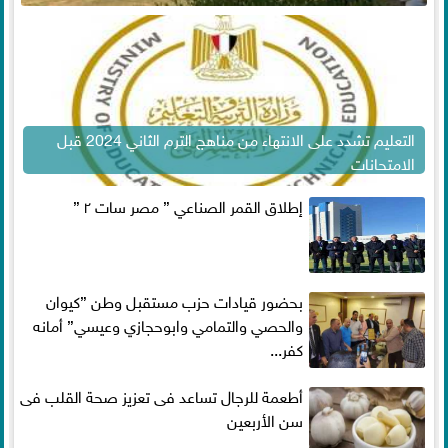
التعليم تشدد على الانتهاء من مناهج الترم الثاني 2024 قبل
الامتحانات
إطلاق القمر الصناعي ” مصر سات ٢ ”
بحضور قيادات حزب مستقبل وطن ”كيوان
والحصي والتمامي وابوحجازي وعيسي” أمانه
كفر...
أطعمة للرجال تساعد فى تعزيز صحة القلب فى
سن الأربعين