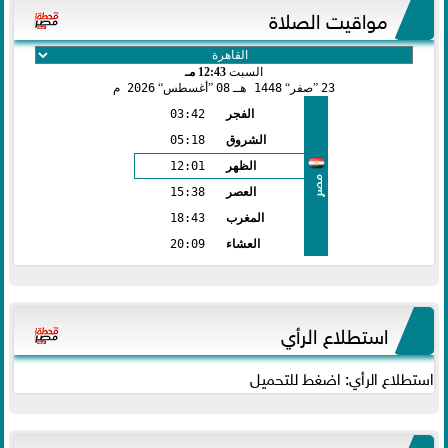
مواقيت الصلاة
السبت
12:43 مـ
23
صفر
1448 هـ
08
أغسطس
2026 م
الفجر
03:42
الشروق
05:18
الظهر
12:01
مصر
العصر
15:38
المغرب
18:43
العشاء
20:09
استطلاع الرأي
استطلاع الرأي: اضغط للتحميل