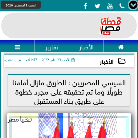




السبت 8 أغسطس 2026

الأخبار
تقارير

الأخبار
الأحد، 23 يناير 2022
01:57 مـ
بتوقيت القاهرة
2022-01-23 13:57:28
السيسي للمصريين : الطريق مازال أمامنا
طويلًا وما تم تحقيقه على مجرد خطوة
على طريق بناء المستقبل