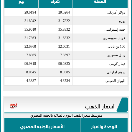
العملة
شراء
بيع
دولار أمريكى​
29.5264
29.6194
يورو​
31.7822
31.8942
جنيه إسترلينى​
35.8332
35.9610
فرنك سويسرى​
31.6332
31.7363
100 ين يابانى​
22.6031
22.6760
ريال سعودى​
7.8597
7.8865
دينار كويتى​
96.5325
96.9318
درهم اماراتى​
8.0385
8.0645
اليوان الصينى​
4.3734
4.3887
أسعار الذهب
متوسط سعر الذهب اليوم بالصاغة بالجنيه المصري
الوحدة والعيار
الأسعار بالجنيه المصري