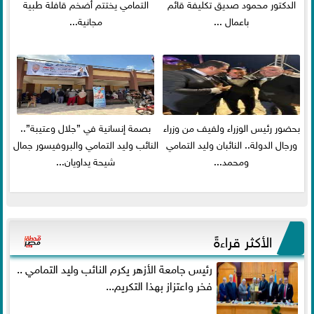
الدكتور محمود صديق تكليفة قائم
التمامي يختتم أضخم قافلة طبية
باعمال ...
مجانية...
بحضور رئيس الوزراء ولفيف من وزراء
بصمة إنسانية في ”جلال وعتيبة”..
ورجال الدولة.. النائبان وليد التمامي
النائب وليد التمامي والبروفيسور جمال
ومحمد...
شيحة يداويان...
الأكثر قراءةً
رئيس جامعة الأزهر يكرم النائب وليد التمامي ..
فخر واعتزاز بهذا التكريم...