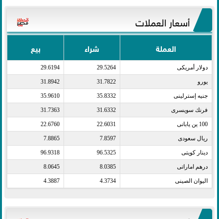
أسعار العملات
العملة
شراء
بيع
دولار أمريكى​
29.5264
29.6194
يورو​
31.7822
31.8942
جنيه إسترلينى​
35.8332
35.9610
فرنك سويسرى​
31.6332
31.7363
100 ين يابانى​
22.6031
22.6760
ريال سعودى​
7.8597
7.8865
دينار كويتى​
96.5325
96.9318
درهم اماراتى​
8.0385
8.0645
اليوان الصينى​
4.3734
4.3887