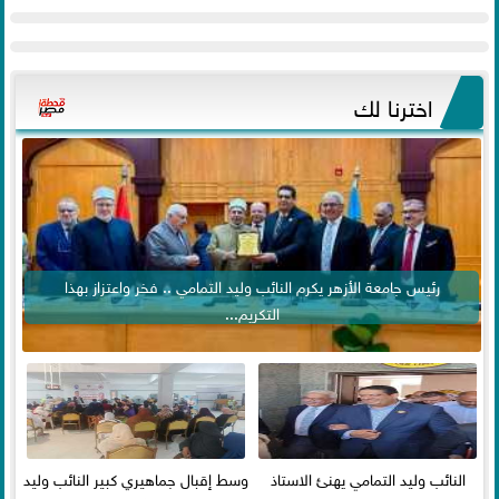
اخترنا لك
رئيس جامعة الأزهر يكرم النائب وليد التمامي .. فخر واعتزاز بهذا
التكريم...
النائب وليد التمامي يهنئ الاستاذ
وسط إقبال جماهيري كبير النائب وليد