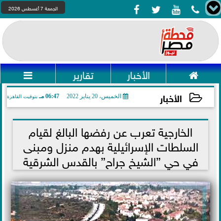




الجمعة 7 أغسطس 2026

الأخبار
تقارير

الأخبار
الخميس، 20 يناير 2022
06:47 مـ
بتوقيت القاهرة
2022-01-20 18:47:14
الخارجية تعرب عن رفضها البالغ لقيام
السلطات الإسرائيلية بهدم منزل ومبنى
في حي ”الشيخ جراح” بالقدس الشرقية