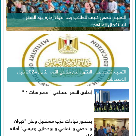
التعليم: حضور كثيف للطلاب بعد انتهاء إجازة عيد الفطر
لاستكمال المناهج
التعليم تشدد على الانتهاء من مناهج الترم الثاني 2024 قبل
الامتحانات
إطلاق القمر الصناعي ” مصر سات ٢ ”
بحضور قيادات حزب مستقبل وطن ”كيوان
والحصي والتمامي وابوحجازي وعيسي” أمانه
كفر...