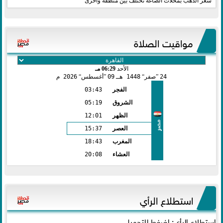
سعر الذهب بمحلات الصاغة تختلف بين منطقة وأخرى
مواقيت الصلاة
الأحد
06:29 مـ
24
صفر
1448 هـ
09
أغسطس
2026 م
الفجر
03:43
الشروق
05:19
الظهر
12:01
مصر
العصر
15:37
المغرب
18:43
العشاء
20:08
استطلاع الرأي
استطلاع الرأي: اضغط للتحميل