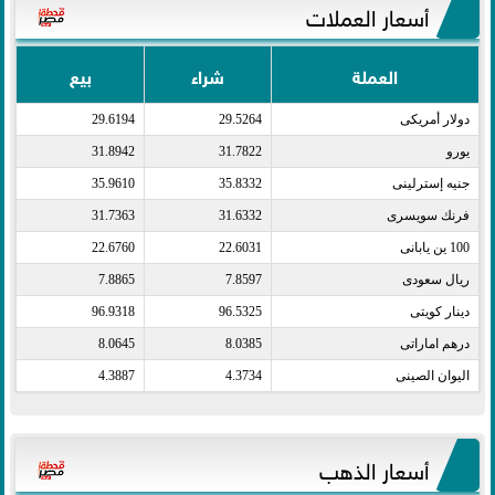
أسعار العملات
العملة
شراء
بيع
دولار أمريكى​
29.5264
29.6194
يورو​
31.7822
31.8942
جنيه إسترلينى​
35.8332
35.9610
فرنك سويسرى​
31.6332
31.7363
100 ين يابانى​
22.6031
22.6760
ريال سعودى​
7.8597
7.8865
دينار كويتى​
96.5325
96.9318
درهم اماراتى​
8.0385
8.0645
اليوان الصينى​
4.3734
4.3887
أسعار الذهب