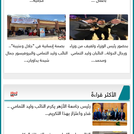
بحضور رئيس الوزراء ولفيف من وزراء
بصمة إنسانية في ”جلال وعتيبة”..
ورجال الدولة.. النائبان وليد التمامي
النائب وليد التمامي والبروفيسور جمال
ومحمد...
شيحة يداويان...
الأكثر قراءةً
رئيس جامعة الأزهر يكرم النائب وليد التمامي ..
فخر واعتزاز بهذا التكريم...
النائب وليد التمامي يهنئ الاستاذ الدكتور