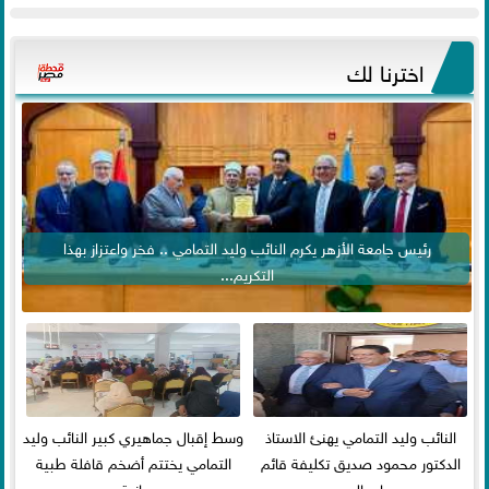
اخترنا لك
رئيس جامعة الأزهر يكرم النائب وليد التمامي .. فخر واعتزاز بهذا
التكريم...
النائب وليد التمامي يهنئ الاستاذ
وسط إقبال جماهيري كبير النائب وليد
الدكتور محمود صديق تكليفة قائم
التمامي يختتم أضخم قافلة طبية
باعمال ...
مجانية...