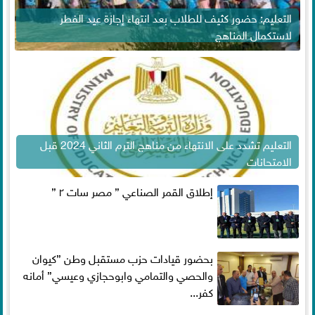
التعليم: حضور كثيف للطلاب بعد انتهاء إجازة عيد الفطر
لاستكمال المناهج
التعليم تشدد على الانتهاء من مناهج الترم الثاني 2024 قبل
الامتحانات
إطلاق القمر الصناعي ” مصر سات ٢ ”
بحضور قيادات حزب مستقبل وطن ”كيوان
والحصي والتمامي وابوحجازي وعيسي” أمانه
كفر...