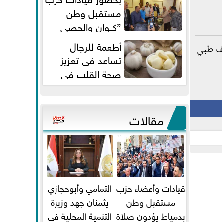
مستقبل وطن
”كيوان والحصي
والتمامي وابوحجازي وعيسي” أمانه
أطعمة للرجال
شف طبي
كفر...
تساعد فى تعزيز
صحة القلب فى
سن الأربعين
مقالات
قيادات وأعضاء حزب
التمامي وأبوحجازي
مستقبل وطن
يثمنان جهد وزيرة
بدمياط يؤدون صلاة
التنمية المحلية في