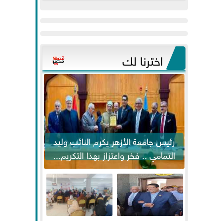
عيد
مواكبة خطوات
الفطر..ويحتشدون
الرئيس السيسي...
وسط آلاف...
اخترنا لك
رئيس جامعة الأزهر يكرم النائب وليد
التمامي .. فخر واعتزاز بهذا التكريم...