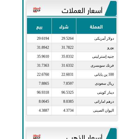
أسعار العملات
العملة
شراء
بيع
دولار أمريكى​
29.5264
29.6194
يورو​
31.7822
31.8942
جنيه إسترلينى​
35.8332
35.9610
فرنك سويسرى​
31.6332
31.7363
100 ين يابانى​
22.6031
22.6760
ريال سعودى​
7.8597
7.8865
دينار كويتى​
96.5325
96.9318
درهم اماراتى​
8.0385
8.0645
اليوان الصينى​
4.3734
4.3887
أسعار الذهب