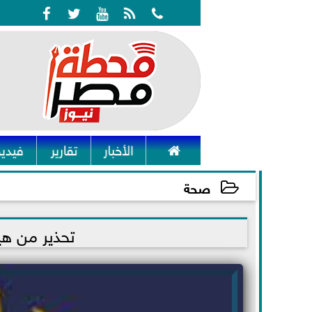






الأخبار
تقارير
فيديو
صحة
2022-01-17 23:49:14
تحذير من هي