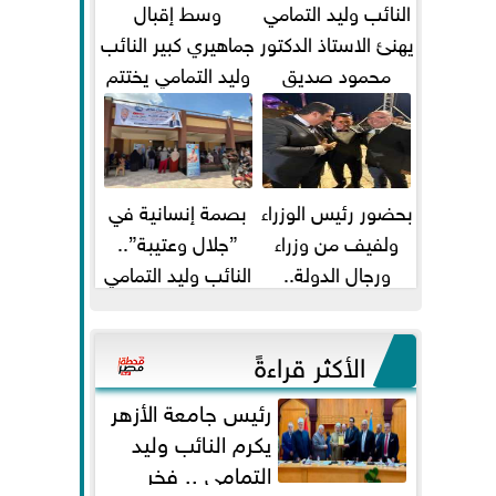
النائب وليد التمامي
وسط إقبال
يهنئ الاستاذ الدكتور
جماهيري كبير النائب
محمود صديق
وليد التمامي يختتم
تكليفة قائم باعمال
أضخم قافلة طبية
...
مجانية...
بحضور رئيس الوزراء
بصمة إنسانية في
ولفيف من وزراء
”جلال وعتيبة”..
ورجال الدولة..
النائب وليد التمامي
النائبان وليد التمامي
والبروفيسور جمال
ومحمد...
شيحة يداويان...
الأكثر قراءةً
رئيس جامعة الأزهر
يكرم النائب وليد
التمامي .. فخر