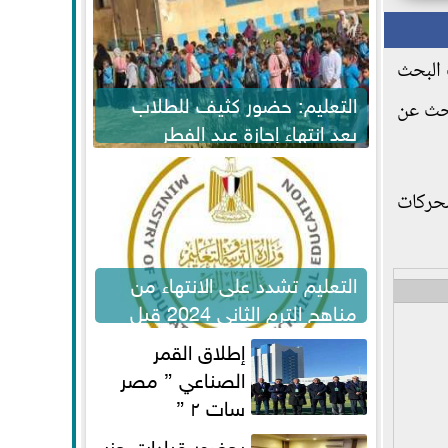
 البحث
التعليم: حضور كثيف للطلاب
بحث عن
بعد انتهاء إجازة عيد الفطر
لاستكمال المناهج
محركات
التعليم تشدد على الانتهاء من
مناهج الترم الثاني 2024 قبل
الامتحانات
إطلاق القمر
الصناعي ” مصر
سات ٢ ”
بحضور قيادات حزب